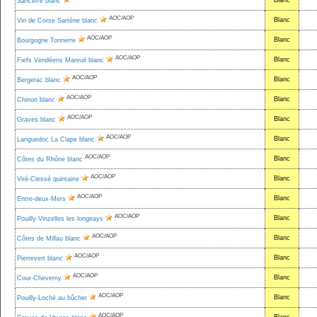
Blanc
Sancerre blanc
AOC/AOP
Blanc
Vin de Corse Sartène blanc
AOC/AOP
Blanc
Bourgogne Tonnerre
AOC/AOP
Blanc
Fiefs Vendéens Mareuil blanc
AOC/AOP
Blanc
Bergerac blanc
AOC/AOP
Blanc
Chinon blanc
AOC/AOP
Blanc
Graves blanc
AOC/AOP
Blanc
Languedoc La Clape blanc
AOC/AOP
Blanc
Côtes du Rhône blanc
AOC/AOP
Blanc
Viré-Clessé quintaine
AOC/AOP
Blanc
Entre-deux-Mers
AOC/AOP
Blanc
Pouilly-Vinzelles les longeays
AOC/AOP
Blanc
Côtes de Millau blanc
AOC/AOP
Blanc
Pierrevert blanc
AOC/AOP
Blanc
Cour-Cheverny
AOC/AOP
Blanc
Pouilly-Loché au bûcher
AOC/AOP