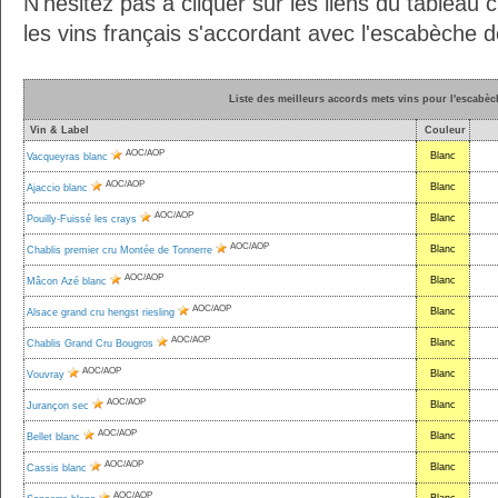
N'hésitez pas à cliquer sur les liens du tableau 
les vins français s'accordant avec l'escabèche d
Liste des meilleurs accords mets vins pour l'escabè
Vin & Label
Couleur
AOC/AOP
Blanc
Vacqueyras blanc
AOC/AOP
Blanc
Ajaccio blanc
AOC/AOP
Blanc
Pouilly-Fuissé les crays
AOC/AOP
Blanc
Chablis premier cru Montée de Tonnerre
AOC/AOP
Blanc
Mâcon Azé blanc
AOC/AOP
Blanc
Alsace grand cru hengst riesling
AOC/AOP
Blanc
Chablis Grand Cru Bougros
AOC/AOP
Blanc
Vouvray
AOC/AOP
Blanc
Jurançon sec
AOC/AOP
Blanc
Bellet blanc
AOC/AOP
Blanc
Cassis blanc
AOC/AOP