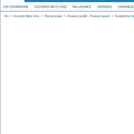
VIN CHAMPAGNE
ACCORDS METS VINS
MILLESIMES
CÉPAGES
VIGNOBLE
Vin
>
Accords Mets Vins
>
Plat principal
>
Poisson poêlé - Poisson sauté
>
Escabèche d