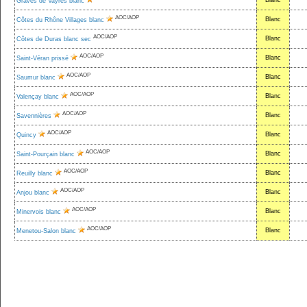
Blanc
Graves de Vayres blanc
AOC/AOP
Blanc
Côtes du Rhône Villages blanc
AOC/AOP
Blanc
Côtes de Duras blanc sec
AOC/AOP
Blanc
Saint-Véran prissé
AOC/AOP
Blanc
Saumur blanc
AOC/AOP
Blanc
Valençay blanc
AOC/AOP
Blanc
Savennières
AOC/AOP
Blanc
Quincy
AOC/AOP
Blanc
Saint-Pourçain blanc
AOC/AOP
Blanc
Reuilly blanc
AOC/AOP
Blanc
Anjou blanc
AOC/AOP
Blanc
Minervois blanc
AOC/AOP
Blanc
Menetou-Salon blanc