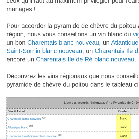
ceux qu’il faut au maximum privilégier pour réal
mariages !
Pour accorder la pyramide de chèvre du poitou
région, nous vous conseillons un vin blanc du
vi
un bon
Charentais blanc nouveau
, un
Atlantique
Saint-Sornin blanc nouveau
, un
Charentais Ile 
encore un
Charentais Ile de Ré blanc nouveau
.
Découvrez les vins régionaux que nous conseillo
pyramide de chèvre du poitou dans le tableau c
Liste des accords régionaux: Vin / Pyramide de Chèv
Vin & Label
Couleur
IGP
Blanc
Charentais blanc nouveau
IGP
Blanc
Atlantique blanc
IGP
Blanc
Charentais Saint-Sornin blanc nouveau