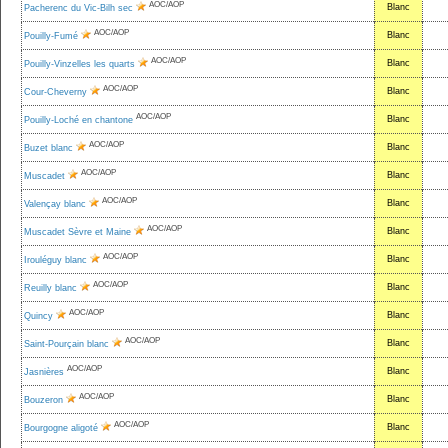
AOC/AOP
Blanc
Pacherenc du Vic-Bilh sec
AOC/AOP
Blanc
Pouilly-Fumé
AOC/AOP
Blanc
Pouilly-Vinzelles les quarts
AOC/AOP
Blanc
Cour-Cheverny
AOC/AOP
Blanc
Pouilly-Loché en chantone
AOC/AOP
Blanc
Buzet blanc
AOC/AOP
Blanc
Muscadet
AOC/AOP
Blanc
Valençay blanc
AOC/AOP
Blanc
Muscadet Sèvre et Maine
AOC/AOP
Blanc
Irouléguy blanc
AOC/AOP
Blanc
Reuilly blanc
AOC/AOP
Blanc
Quincy
AOC/AOP
Blanc
Saint-Pourçain blanc
AOC/AOP
Blanc
Jasnières
AOC/AOP
Blanc
Bouzeron
AOC/AOP
Blanc
Bourgogne aligoté