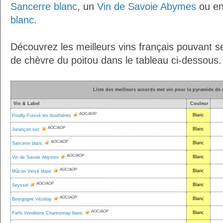
Sancerre blanc
, un
Vin de Savoie Abymes
ou en
blanc
.
Découvrez les meilleurs vins français pouvant s
de chèvre du poitou dans le tableau ci-dessous.
Liste des meilleurs accords met vin pour la pyramide de
Vin & Label
Couleur
AOC/AOP
Blanc
Pouilly-Fuissé les bouthières
AOC/AOP
Blanc
Jurançon sec
AOC/AOP
Blanc
Sancerre blanc
AOC/AOP
Blanc
Vin de Savoie Abymes
AOC/AOP
Blanc
Mâcon Verzé blanc
AOC/AOP
Blanc
Seyssel
AOC/AOP
Blanc
Bourgogne Vézelay
AOC/AOP
Blanc
Fiefs Vendéens Chantonnay blanc