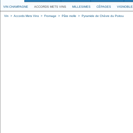
VIN CHAMPAGNE
ACCORDS METS VINS
MILLESIMES
CÉPAGES
VIGNOBLE
Vin
>
Accords Mets Vins
>
Fromage
>
Pâte molle
>
Pyramide de Chèvre du Poitou