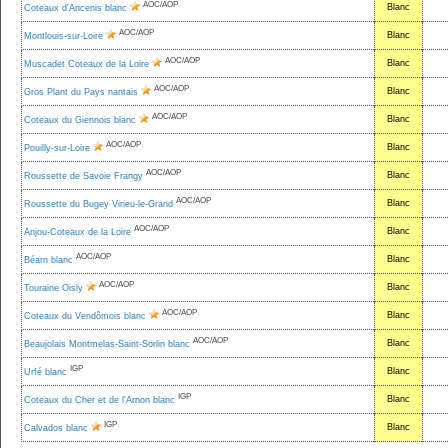
AOC/AOP
Blanc
Coteaux d'Ancenis blanc
AOC/AOP
Blanc
Montlouis-sur-Loire
AOC/AOP
Blanc
Muscadet Coteaux de la Loire
AOC/AOP
Blanc
Gros Plant du Pays nantais
AOC/AOP
Blanc
Coteaux du Giennois blanc
AOC/AOP
Blanc
Pouilly-sur-Loire
AOC/AOP
Blanc
Roussette de Savoie Frangy
AOC/AOP
Blanc
Roussette du Bugey Virieu-le-Grand
AOC/AOP
Blanc
Anjou-Coteaux de la Loire
AOC/AOP
Blanc
Béarn blanc
AOC/AOP
Blanc
Touraine Oisly
AOC/AOP
Blanc
Coteaux du Vendômois blanc
AOC/AOP
Blanc
Beaujolais Montmelas-Saint-Sorlin blanc
IGP
Blanc
Urfé blanc
IGP
Blanc
Coteaux du Cher et de l'Arnon blanc
IGP
Blanc
Calvados blanc