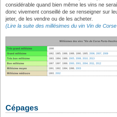
considérable quand bien même les vins ne seraien
donc vivement conseillé de se renseigner sur le
jeter, de les vendre ou de les acheter.
(Lire la suite des millésimes du vin Vin de Cors
Millésimes des vins
"Vin de Corse Porto-Vecchi
Très grand millésime
1998
Grand millésime
1982, 1985, 1986, 1988, 1990, 1995,
2006
,
2007
,
2009
Très bon millésime
1983, 1984, 1989,
2005
,
2008
,
2010
,
2013
Bon millésime
1987, 1997, 1999,
2000
,
2001
,
2004
,
2011
,
2012
Millésime moyen
1991, 1992, 1994, 1996,
2003
Millésime médiocre
1993,
2002
Cépages