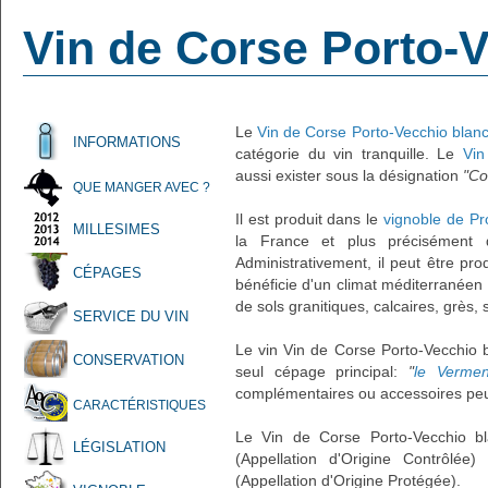
Vin de Corse Porto-
Le
Vin de Corse Porto-Vecchio blan
INFORMATIONS
catégorie du vin tranquille. Le
Vin
aussi exister sous la désignation
"Co
QUE MANGER AVEC ?
Il est produit dans le
vignoble de P
MILLESIMES
la France et plus précisément
Administrativement, il peut être pr
CÉPAGES
bénéficie d'un climat méditerranéen
de sols granitiques, calcaires, grès, s
SERVICE DU VIN
Le vin Vin de Corse Porto-Vecchio b
CONSERVATION
seul cépage principal:
"
le Verme
complémentaires ou accessoires peuv
CARACTÉRISTIQUES
Le Vin de Corse Porto-Vecchio bl
LÉGISLATION
(Appellation d'Origine Contrôlée
(Appellation d'Origine Protégée).