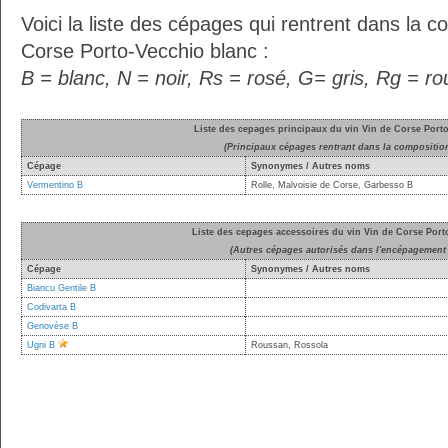
Voici la liste des cépages qui rentrent dans la c
Corse Porto-Vecchio blanc :
B = blanc, N = noir, Rs = rosé, G= gris, Rg = r
Liste des cepages principaux du vin Vin de Corse Port
(Principaux cépages rentrant dans la compositio
Cépage
Synonymes / Autres noms
Vermentino B
Rolle, Malvoisie de Corse, Garbesso B
Liste des cepages accessoires du vin Vin de Corse Port
(Autres cépages autorisés dans l'encépagement 
Cépage
Synonymes / Autres noms
Biancu Gentile B
Codivarta B
Genovèse B
Ugni B
Roussan, Rossola