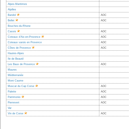
Alpes-Maritimes
Alpilles
Bandol
AOC
Bellet
AOC
Bouches-du-Rhone
Cassis
AOC
Coteaux d'Aix-en-Provence
AOC
Coteaux varois en Provence
AOC
Côtes de Provence
AOC
Hautes-Alpes
Ile de Beauté
Les Baux de Provence
AOC
Maures
Méditerranée
Mont Caume
Muscat du Cap Corse
AOC
Palette
AOC
Patrimonio
AOC
Pierrevert
AOC
Var
Vin de Corse
AOC