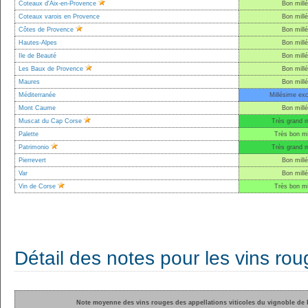
Coteaux d'Aix-en-Provence
Bon mill
Coteaux varois en Provence
Bon mill
Côtes de Provence
Bon mill
Hautes-Alpes
Bon mill
Ile de Beauté
Bon mill
Les Baux de Provence
Bon mill
Maures
Bon mill
Méditerranée
Millésime exc
Mont Caume
Bon mill
Muscat du Cap Corse
Très grand m
Palette
Très bon mi
Patrimonio
Très grand m
Pierrevert
Bon mill
Var
Bon mill
Vin de Corse
Très bon mi
Détail des notes pour les vins ro
Note moyenne des vins rouges des appellations viticoles du vignoble de 