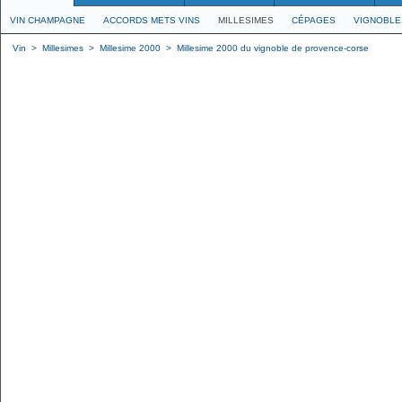
VIN CHAMPAGNE
ACCORDS METS VINS
MILLESIMES
CÉPAGES
VIGNOBLE
Vin
>
Millesimes
>
Millesime 2000
>
Millesime 2000 du vignoble de provence-corse