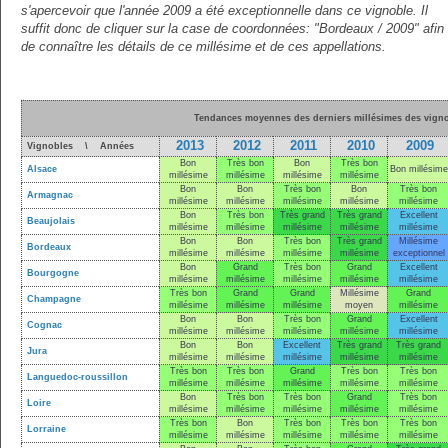
s'apercevoir que l'année 2009 a été exceptionnelle dans ce vignoble. Il
suffit donc de cliquer sur la case de coordonnées: "Bordeaux / 2009" afin
de connaître les détails de ce millésime et de ces appellations.
Tendances moyennes des derniers millésimes des vigno
2013
2012
2011
2010
2009
Vignobles \ Années
Bon
Très bon
Bon
Très bon
Alsace
Bon millésime
millésime
millésime
millésime
millésime
Bon
Bon
Très bon
Bon
Très bon
Armagnac
millésime
millésime
millésime
millésime
millésime
Bon
Très bon
Très grand
Très grand
Excellent
Beaujolais
millésime
millésime
millésime
millésime
millésime
Bon
Bon
Très bon
Très grand
Millésime
Bordeaux
millésime
millésime
millésime
millésime
exceptionnel
Bon
Grand
Très bon
Grand
Excellent
Bourgogne
millésime
millésime
millésime
millésime
millésime
Très bon
Grand
Grand
Millésime
Grand
Champagne
millésime
millésime
millésime
moyen
millésime
Bon
Bon
Très bon
Grand
Excellent
Cognac
millésime
millésime
millésime
millésime
millésime
Bon
Bon
Excellent
Très grand
Très grand
Jura
millésime
millésime
millésime
millésime
millésime
Très bon
Très bon
Grand
Très bon
Très bon
Languedoc-roussillon
millésime
millésime
millésime
millésime
millésime
Bon
Très bon
Très bon
Grand
Très bon
Loire
millésime
millésime
millésime
millésime
millésime
Très bon
Bon
Très bon
Très bon
Très bon
Lorraine
millésime
millésime
millésime
millésime
millésime