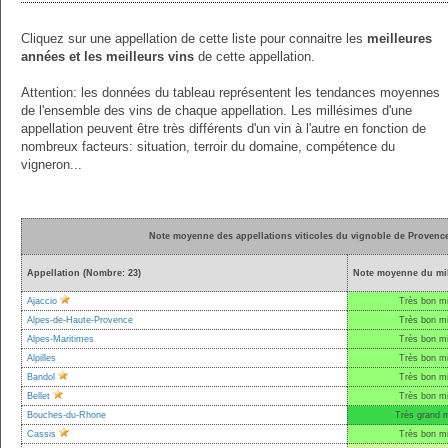
Cliquez sur une appellation de cette liste pour connaitre les
meilleures
années et les meilleurs vins
de cette appellation.
Attention: les données du tableau représentent les tendances moyennes
de l'ensemble des vins de chaque appellation. Les millésimes d'une
appellation peuvent être très différents d'un vin à l'autre en fonction de
nombreux facteurs: situation, terroir du domaine, compétence du
vigneron...
Note moyenne des appellations viticoles du vignoble de Provence
Appellation (Nombre: 23)
Note moyenne du mil
Ajaccio
Très bon mi
Alpes-de-Haute-Provence
Très bon mi
Alpes-Maritimes
Très bon mi
Alpilles
Très bon mi
Bandol
Très bon mi
Bellet
Très bon mi
Bouches-du-Rhone
Très grand m
Cassis
Très bon mi