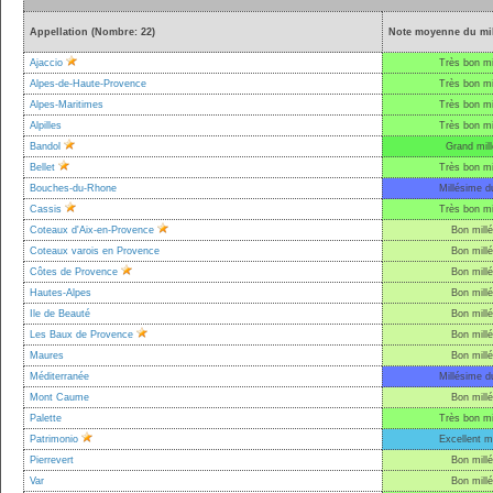
Appellation (Nombre: 22)
Note moyenne du mil
Ajaccio
Très bon mi
Alpes-de-Haute-Provence
Très bon mi
Alpes-Maritimes
Très bon mi
Alpilles
Très bon mi
Bandol
Grand mil
Bellet
Très bon mi
Bouches-du-Rhone
Millésime d
Cassis
Très bon mi
Coteaux d'Aix-en-Provence
Bon mill
Coteaux varois en Provence
Bon mill
Côtes de Provence
Bon mill
Hautes-Alpes
Bon mill
Ile de Beauté
Bon mill
Les Baux de Provence
Bon mill
Maures
Bon mill
Méditerranée
Millésime d
Mont Caume
Bon mill
Palette
Très bon mi
Patrimonio
Excellent m
Pierrevert
Bon mill
Var
Bon mill