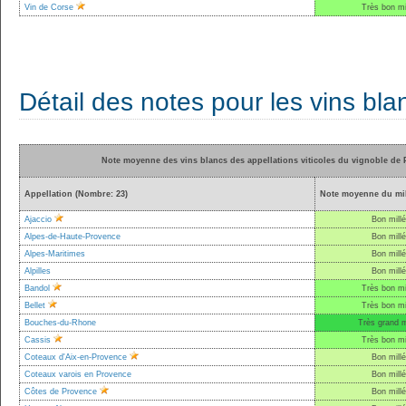
Vin de Corse
Très bon mi
Détail des notes pour les vins bla
Note moyenne des vins blancs des appellations viticoles du vignoble de 
Appellation (Nombre: 23)
Note moyenne du mil
Ajaccio
Bon mill
Alpes-de-Haute-Provence
Bon mill
Alpes-Maritimes
Bon mill
Alpilles
Bon mill
Bandol
Très bon mi
Bellet
Très bon mi
Bouches-du-Rhone
Très grand m
Cassis
Très bon mi
Coteaux d'Aix-en-Provence
Bon mill
Coteaux varois en Provence
Bon mill
Côtes de Provence
Bon mill