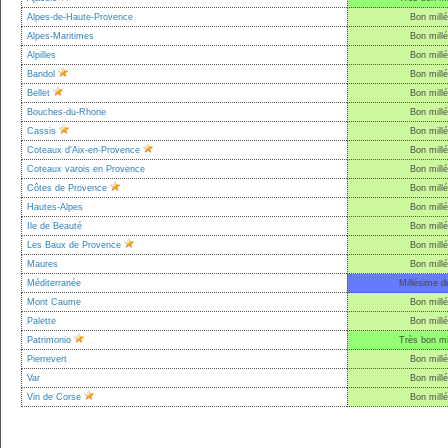
Alpes-de-Haute-Provence
Bon mill
Alpes-Maritimes
Bon mill
Alpilles
Bon mill
Bandol
Bon mill
Bellet
Bon mill
Bouches-du-Rhone
Bon mill
Cassis
Bon mill
Coteaux d'Aix-en-Provence
Bon mill
Coteaux varois en Provence
Bon mill
Côtes de Provence
Bon mill
Hautes-Alpes
Bon mill
Ile de Beauté
Bon mill
Les Baux de Provence
Bon mill
Maures
Bon mill
Méditerranée
Millésime d
Mont Caume
Bon mill
Palette
Bon mill
Patrimonio
Très bon mi
Pierrevert
Bon mill
Var
Bon mill
Vin de Corse
Bon mill