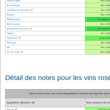
Hautes-Alpes
Bon mill
Ile de Beauté
Bon mill
Les Baux de Provence
Bon mill
Maures
Bon mill
Méditerranée
Très grand m
Mont Caume
Bon mill
Muscat du Cap Corse
Très grand m
Palette
Bon mill
Patrimonio
Grand mil
Pierrevert
Bon mill
Var
Bon mill
Vin de Corse
Bon mill
Détail des notes pour les vins ros
Note moyenne des vins rosés d'appellations viticoles du vignoble de P
Appellation (Nombre: 22)
Note moyenne du mil
Ajaccio
Très bon mi