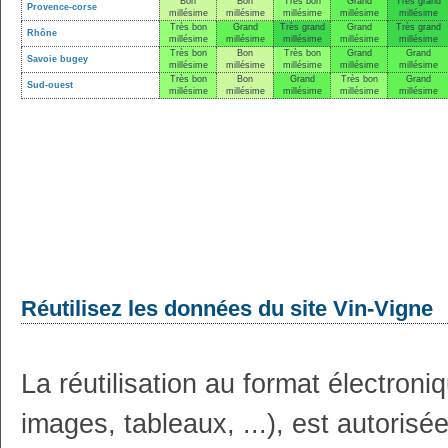
Bon
Bon
Très bon
Grand
Très grand
Provence-corse
millésime
millésime
millésime
millésime
millésime
Très bon
Grand
Très grand
Grand
Très grand
Rhône
millésime
millésime
millésime
millésime
millésime
Très bon
Bon
Très bon
Grand
Grand
Savoie bugey
millésime
millésime
millésime
millésime
millésime
Très bon
Bon
Grand
Très bon
Grand
Sud-ouest
millésime
millésime
millésime
millésime
millésime
Réutilisez les données du site Vin-Vigne
La réutilisation au format électron
images, tableaux, ...), est autoris