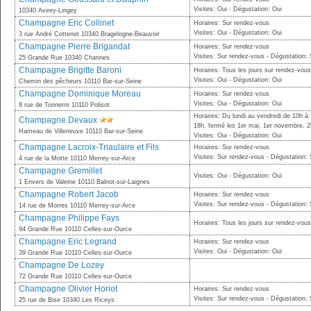
Visites: Oui - Dégustation: Oui
10340 Avirey-Lingey
Champagne Eric Collinet
Horaires: Sur rendez-vous
Visites: Oui - Dégustation: Oui
3 rue André Cottenet 10340 Bragelogne-Beauvoir
Champagne Pierre Brigandat
Horaires: Sur rendez-vous
Visites: Sur rendez-vous - Dégustation:
25 Grande Rue 10340 Channes
Champagne Brigitte Baroni
Horaires: Tous les jours sur rendez-vous
Visites: Oui - Dégustation: Oui
Chemin des pêcheurs 10110 Bar-sur-Seine
Champagne Dominique Moreau
Horaires: Sur rendez-vous
Visites: Oui - Dégustation: Oui
8 rue de Tonnerre 10110 Polisot
Horaires: Du lundi au vendredi de 10h à
Champagne Devaux
18h, fermé les 1er mai, 1er novembre, 2
Hameau de Villeneuve 10110 Bar-sur-Seine
Visites: Oui - Dégustation: Oui
Champagne Lacroix-Triaulaire et Fils
Horaires: Sur rendez-vous
Visites: Sur rendez-vous - Dégustation:
4 rue de la Motte 10110 Merrey-sur-Arce
Champagne Gremillet
Visites: Oui - Dégustation: Oui
1 Envers de Valeine 10110 Balnot-sur-Laignes
Champagne Robert Jacob
Horaires: Sur rendez-vous
Visites: Sur rendez-vous - Dégustation:
14 rue de Morres 10110 Merrey-sur-Arce
Champagne Philippe Fays
Horaires: Tous les jours sur rendez-vou
94 Grande Rue 10110 Celles-sur-Ource
Champagne Eric Legrand
Horaires: Sur rendez-vous
Visites: Oui - Dégustation: Oui
39 Grande Rue 10110 Celles-sur-Ource
Champagne De Lozey
72 Grande Rue 10110 Celles-sur-Ource
Champagne Olivier Horiot
Horaires: Sur rendez-vous
Visites: Sur rendez-vous - Dégustation:
25 rue de Bise 10340 Les Riceys