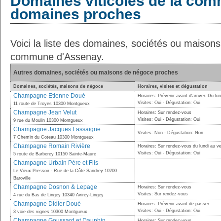
Domaines viticoles de la com
domaines proches
Voici la liste des domaines, sociétés ou maison
commune d'Assenay.
Autres domaines, sociétés ou maisons de négoce proches
Domaines, sociétés, maisons de négoce
Horaires, visites et dégustation
Champagne Etienne Doué
Horaires: Prévenir avant d'arriver. Du l
Visites: Oui - Dégustation: Oui
11 route de Troyes 10300 Montgueux
Champagne Jean Velut
Horaires: Sur rendez-vous
Visites: Oui - Dégustation: Oui
9 rue du Moulin 10300 Montgueux
Champagne Jacques Lassaigne
Visites: Non - Dégustation: Non
7 Chemin du Coteau 10300 Montgueux
Champagne Romain Rivière
Horaires: Sur rendez-vous du lundi au v
Visites: Oui - Dégustation: Oui
5 route de Barberey 10150 Sainte-Maure
Champagne Urbain Père et Fils
Le Vieux Pressoir - Rue de la Côte Sandrey 10200
Baroville
Champagne Dosnon & Lepage
Horaires: Sur rendez-vous
Visites: Sur rendez-vous
4 rue du Bas de Lingey 10340 Avirey-Lingey
Champagne Didier Doué
Horaires: Prévenir avant de passer
Visites: Oui - Dégustation: Oui
3 voie des vignes 10300 Montgueux
Champagne Goussard et Dauphin
Horaires: Sur rendez-vous