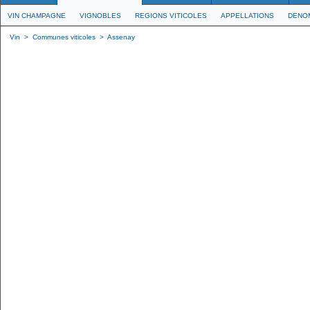
VIN CHAMPAGNE
VIGNOBLES
REGIONS VITICOLES
APPELLATIONS
DENO
Vin
>
Communes viticoles
>
Assenay