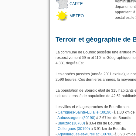
Administrati
CARTE
département 
appartient 
METEO
postal est le
Terroir et géographie de 
La commune de Bourdic possède une altitude mo
respectivement 69 m et 110 m. Géographiquement 
4.331 degrés Est.
Les années passées (année 2011 exclue), le nom
2590 heures. Ces dernières années, la moyenne 
La population de Bourdic était de 315 habitants
soit une densité de population de 42.51 habitant
Les villes et villages proches de Bourdic sont :
-
Garrigues-Sainte-Eulalie (30190)
à 1.80 km de 
-
Aubussargues (30190)
à 2.67 km de Bourdic
-
Blauzac (30700)
à 3.64 km de Bourdic
-
Collorgues (30190)
à 3.91 km de Bourdic
-
Arpaillargues-et-Aureillac (30700)
à 3.98 km de