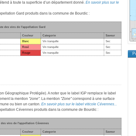
 s’étend à toute la superficie d’un département donné.
En savoir plus sur le
'appellation Gard produits dans la commune de Bourdic :
ste des vins de l'appellation Gard
Couleur
Categorie
Saveur
Blanc
Vin tranquille
Sec
Rosé
Vin tranquille
Sec
Rouge
Vin tranquille
Sec
Pu
on Géographique Protégée). A noter que le label IGP remplace le label
lement la mention
"zone"
. La mention
"Zone"
correspond à une surface
mmune ou bien un canton.
En savoir plus sur le label viticole Cévennes...
'appellation Cévennes produits dans la commune de Bourdic :
e des vins de l'appellation Cévennes
Couleur
Categorie
Saveur