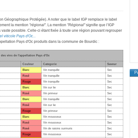
on Géographique Protégée). A noter que le label IGP remplace le label
lement la mention
"régional"
. La mention
"Régional"
signifie que l’IGP
s vaste possible. Celle-ci étant fixée à toute une région pouvant regrouper
el viticole Pays d'Oc...
'appellation Pays d'Oc produits dans la commune de Bourdic :
 des vins de l'appellation Pays d'Oc
Couleur
Categorie
Saveur
Blanc
Vin tranquille
Sec
Pu
Rosé
Vin tranquille
Sec
Rouge
Vin tranquille
Sec
Blanc
Vin sur lie
Sec
Rosé
Vin primeur
Sec
Blanc
Vin tranquille
Sec
Rosé
Vin sur lie
Sec
Rouge
Vin primeur
Sec
Blanc
Vin mousseux
Sec
Rosé
Vin mousseux
Sec
Rosé
Vin de raisins surmuris
Sec
Rouge
Vin mousseux
Sec