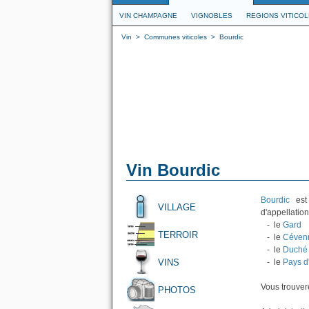
VIN CHAMPAGNE
VIGNOBLES
REGIONS VITICO
Vin
>
Communes viticoles
>
Bourdic
Vin Bourdic
Bourdic
est 
VILLAGE
d'appellation
- le
Gard
TERROIR
- le
Céven
- le
Duché 
VINS
- le
Pays d
Vous trouvere
PHOTOS