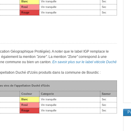
Blanc
Vin tranquille
Sec
Rosé
Vin tranquille
Sec
Rouge
Vin tranquille
Sec
cation Géographique Protégée). A noter que le label IGP remplace le
e également la mention
"zone"
. La mention
"Zone"
correspond à une
, une commune ou bien un canton.
En savoir plus sur le label viticole Duché
'appellation Duché d'Uzès produits dans la commune de Bourdic :
des vins de l'appellation Duché d'Uzès
Couleur
Categorie
Saveur
Blanc
Vin tranquille
Sec
Rosé
Vin tranquille
Sec
Rouge
Vin tranquille
Sec
Pu