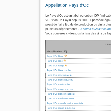
Appellation Pays d'Oc
Le Pays d'Oc est un label européen IGP (Indicati
VDP (Vin De Pays) depuis 2009. Il possède éga
possède l’aire légale de production du vin la plu
plusieurs départements.
En savoir plus sur le lab
Vous trouverez ci-dessous la liste des vins de l
Liste
Vins (Nombre: 20)
Pays d'Oc blanc
Pays d'Oc rosé
Pays d'Oc rouge
Pays d'Oc blanc sur lie
Pays d'Oc rosé nouveau
Pays d'Oc blanc nouveau
Pays d'Oc rosé sur lie
Pays d'Oc rouge nouveau
Pays d'Oc blanc mousseux
Pays d'Oc rosé mousseux
Pays d'Oc rosé de raisins surmûris
Pays d'Oc rouge mousseux