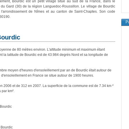
vement, Bourdic est un petit village situé au sud de la France, dans le
du Gard (30) de la région Languedoc-Roussillon. Le village de Bourdic
à l'arrondissement de Nîmes et au canton de Saint-Chaptes. Son code
 30190.
Pu
Bourdic
yenne de 80 mètres environ. L'altitude minimum et maximum étant
la latitude de Bourdic est de 43.984 degrés Nord et sa longitude de
bre moyen d'heures d'ensoleillement par an de Bourdic était autour de
d'ensoleillement en France se situe autour de 1900 heures.
 en 2006 et de 312 en 2007. La superficie de la commune est de 7.34 km ²
s par km².
Bourdic
 Bourdic