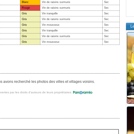
Blanc
Vin de raisins surmuris
Sec
Rouge
Vin de raisins surmuris
Sec
Gris
Vin tranquille
Sec
Gris
Vin de raisins surmuris
Sec
Gris
Vin mousseux
Sec
L
Gris
Vin tranquille
Sec
Gris
Vin de raisins surmuris
Sec
Gris
Vin mousseux
Sec
 avons recherché les photos des villes et villages voisins.
vertes par les droits d'auteurs de leurs propriétaires.