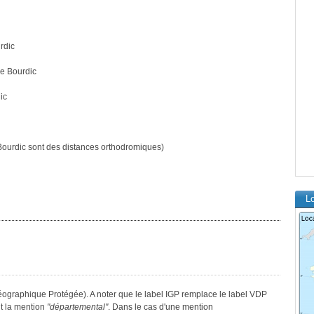
rdic
e Bourdic
ic
ourdic sont des distances orthodromiques)
Lo
éographique Protégée). A noter que le label IGP remplace le label VDP
t la mention
"départemental"
. Dans le cas d'une mention