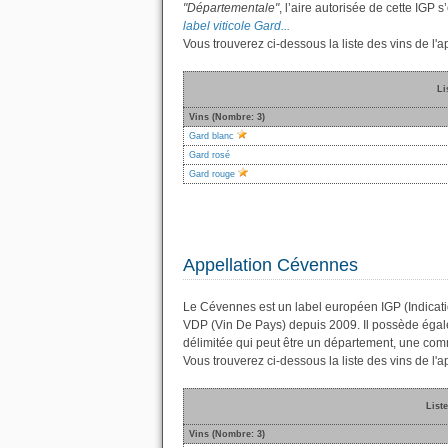
"Départementale"
, l’aire autorisée de cette IGP
label viticole Gard...
Vous trouverez ci-dessous la liste des vins de l
Li
Vins (Nombre: 3)
Gard blanc
Gard rosé
Gard rouge
Appellation Cévennes
Le Cévennes est un label européen IGP (Indicati
VDP (Vin De Pays) depuis 2009. Il possède éga
délimitée qui peut être un département, une co
Vous trouverez ci-dessous la liste des vins de l
List
Vins (Nombre: 3)