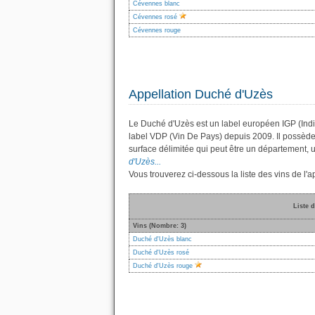
Cévennes blanc
Cévennes rosé
Cévennes rouge
Appellation Duché d'Uzès
Le Duché d'Uzès est un label européen IGP (Indi
label VDP (Vin De Pays) depuis 2009. Il possèd
surface délimitée qui peut être un département
d'Uzès...
Vous trouverez ci-dessous la liste des vins de l
Liste 
Vins (Nombre: 3)
Duché d'Uzès blanc
Duché d'Uzès rosé
Duché d'Uzès rouge