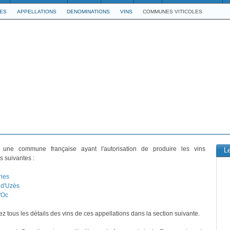
LES
APPELLATIONS
DENOMINATIONS
VINS
COMMUNES VITICOLES
une commune française ayant l'autorisation de produire les vins
L
s suivantes :
nes
d'Uzès
'Oc
z tous les détails des vins de ces appellations dans la section suivante.