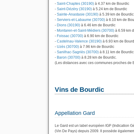
-
Saint-Chaptes (30190)
à 4.37 km de Bourdic
-
Saint-Dézéry (30190)
à 5.24 km de Bourdic
-
Sainte-Anastasie (30190)
à 5.39 km de Bourdic
-
Serviers-et-Labaume (30700)
à 6.10 km de Bou
-
Dions (30190)
à 6.46 km de Bourdic
-
Montaren-et-Saint-Médiers (30700)
à 6.59 km d
-
Foissac (30700)
à 6.90 km de Bourdic
-
Castelnau-Valence (30190)
à 6.93 km de Bourd
-
Uzès (30700)
à 7.96 km de Bourdic
-
Sanilhac-Sagriès (30700)
à 8.11 km de Bourdic
-
Baron (30700)
à 8.28 km de Bourdic.
(Les distances avec ces communes proches de B
Vins de Bourdic
Appellation Gard
Le Gard est un label européen IGP (Indication G
(Vin De Pays) depuis 2009. Il possède égalemen