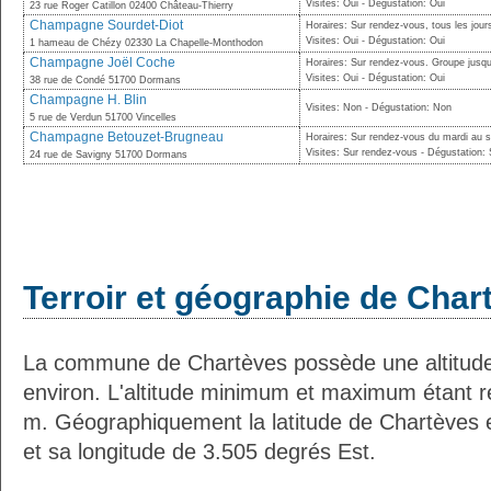
Visites: Oui - Dégustation: Oui
23 rue Roger Catillon 02400 Château-Thierry
Champagne Sourdet-Diot
Horaires: Sur rendez-vous, tous les jou
Visites: Oui - Dégustation: Oui
1 hameau de Chézy 02330 La Chapelle-Monthodon
Champagne Joël Coche
Horaires: Sur rendez-vous. Groupe jusq
Visites: Oui - Dégustation: Oui
38 rue de Condé 51700 Dormans
Champagne H. Blin
Visites: Non - Dégustation: Non
5 rue de Verdun 51700 Vincelles
Champagne Betouzet-Brugneau
Horaires: Sur rendez-vous du mardi au 
Visites: Sur rendez-vous - Dégustation:
24 rue de Savigny 51700 Dormans
Terroir et géographie de Char
La commune de Chartèves possède une altitud
environ. L'altitude minimum et maximum étant 
m. Géographiquement la latitude de Chartèves 
et sa longitude de 3.505 degrés Est.