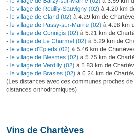
-
le village de Barzy-sur-Marne (02)
à 3.69 km d
-
le village de Reuilly-Sauvigny (02)
à 4.20 km d
-
le village de Gland (02)
à 4.29 km de Chartèv
-
le village de Passy-sur-Marne (02)
à 4.98 km 
-
le village de Connigis (02)
à 5.21 km de Chart
-
le village de Le Charmel (02)
à 5.29 km de Ch
-
le village d'Épieds (02)
à 5.46 km de Chartève
-
le village de Blesmes (02)
à 5.75 km de Chart
-
le village de Verdilly (02)
à 5.83 km de Chartè
-
le village de Brasles (02)
à 6.24 km de Chartè
(Les distances avec ces communes proches de
distances orthodromiques)
Vins de Chartèves