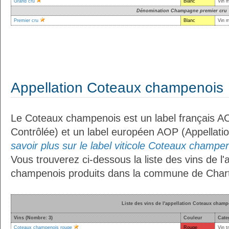
Grand cru
Blanc
Vin 
Dénomination Champagne premier cru
Premier cru
Blanc
Vin 
Appellation Coteaux champenois
Le Coteaux champenois est un label français AO
Contrôlée) et un label européen AOP (Appellati
savoir plus sur le label viticole Coteaux champen
Vous trouverez ci-dessous la liste des vins de l
champenois produits dans la commune de Chart
Liste des vins de l'appellation Coteaux cham
Vins (Nombre: 3)
Couleur
Cate
Coteaux champenois rouge
Rouge
Vin t