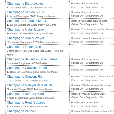
Champagne Biard-Loyaux
Horaires: Sur rendez-vous
Visites: Oui - Dégustation: Oui
1-2 rue du Château 02850 Passy-sur-Marne
Champagne Serveaux Fils
Horaires: Sur rendez-vous
Visites: Oui - Dégustation: Oui
2 rue de Champagne 02850 Passy-sur-Marne
Champagne Lequeux-Mercier
Horaires: Contacter avant la visite
Visites: Oui - Dégustation: Oui
13 rue de Champagne 02850 Passy-sur-Marne
Champagne Alain Navarre
Horaires: Tous les jours sauf le dimanc
Visites: Oui - Dégustation: Oui
14 rue de la Marne 02850 Passy-sur-Marne
Champagne Daniel Vrayet
Horaires: Contacter avant de passer, tou
Visites: Oui - Dégustation: Oui
60 route du Champagne 02850 Passy-sur-Marne
Champagne Fleury-Gille
Champagne Fleury-Gille-Courcelles 02850 Trélou-sur-
Marne
Champagne Bellanger-Devaugermé
Horaires: Sur rendez-vous
Visites: Oui - Dégustation: Oui
44 rue des Chopinettes 02400 Brasles
Champagne Couvent-Parent
Visites: Oui - Dégustation: Oui
13 Route de Courcelles 02850 Trélou-sur-Marne
Champagne Couvent Fils
Horaires: Tous les jours. Prévenir 48h à 
Visites: Oui - Dégustation: Oui
5 rue Corneille 02850 Trélou-sur-Marne
Champagne Météyer Père et Fils
Horaires: Téléphoner avant de passer
Visites: Oui - Dégustation: Oui
39 rue de l'Europe 02850 Trélou-sur-Marne
Champagne Bernard Mante
Horaires: Prévenir avant la visite
Visites: Oui - Dégustation: Oui
4 route de Dormans 02850 Trélou-sur-Marne
Champagne René Cabaret
Horaires: Sur rendez-vous
Visites: Oui - Dégustation: Oui
13 rue Molière 02850 Trélou-sur-Marne
Champagne Pannier
Horaires: Du lundi au samedi, fermé le d