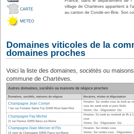
France, dans le département de l' 
village de Chartèves appartient à l
CARTE
au canton de Condé-en-Brie. Son cod
METEO
Domaines viticoles de la com
domaines proches
Voici la liste des domaines, sociétés ou maison
commune de Chartèves.
Autres domaines, sociétés ou maisons de négoce proches
Domaines, sociétés, maisons de négoce
Horaires, visites et dégustation
Horaires: Sur rendez-vous du lundi au v
Champagne Jean Comyn
vous les week-ends et jours fériés
7 bis rue Fontaine Sainte Foy 02400 Mont-Saint-Père
Visites: Oui - Dégustation: Oui
Horaires: Du lundi au vendredi de 8h à 1
Champagne Faÿ Michel
vous
21 rue Pasteur 02850 Barzy-sur-Marne
Visites: Oui - Dégustation: Oui
Champagne Alain Mercier et Fils
Horaires: Sur rendez-vous
Visites: Sur rendez-vous - Dégustation:
14 route du Champagne 02850 Passy-sur-Marne