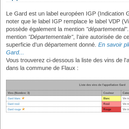
Le Gard est un label européen IGP (Indication 
noter que le label IGP remplace le label VDP (V
possède également la mention
"départemental"
mention
"Départementale"
, l’aire autorisée de c
superficie d’un département donné.
En savoir plu
Gard...
Vous trouverez ci-dessous la liste des vins de l'
dans la commune de Flaux :
Liste des vins de l'appellation Gard
Vins (Nombre: 3)
Couleur
Cate
Gard blanc
Blanc
Vin t
Gard rosé
Rosé
Vin t
Gard rouge
Rouge
Vin t