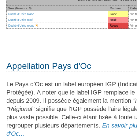
Vins (Nombre: 3)
Couleur
Cate
Duché d'Uzès blanc
Blanc
Vin t
Duché d'Uzès rosé
Rosé
Vin t
Duché d'Uzès rouge
Rouge
Vin t
Appellation Pays d'Oc
Le Pays d'Oc est un label européen IGP (Indic
Protégée). A noter que le label IGP remplace le
depuis 2009. Il possède également la mention
"
"Régional"
signifie que l’IGP possède l’aire légal
plus vaste possible. Celle-ci étant fixée à toute
regrouper plusieurs départements.
En savoir plu
d'Oc...