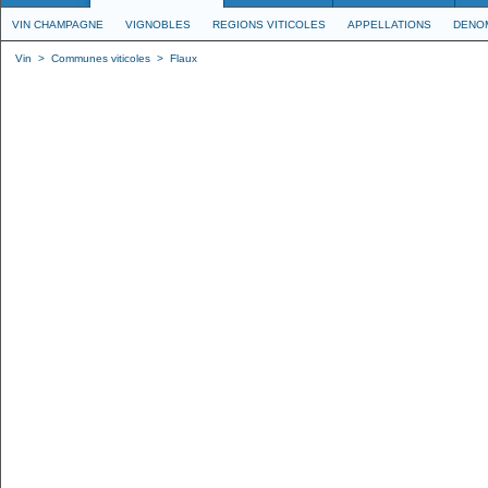
VIN CHAMPAGNE
VIGNOBLES
REGIONS VITICOLES
APPELLATIONS
DENO
Vin
>
Communes viticoles
>
Flaux