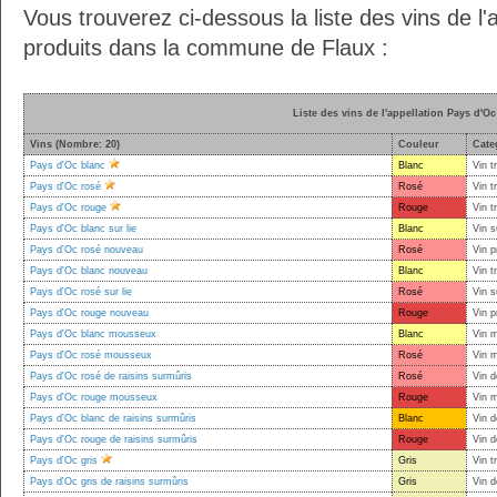
Vous trouverez ci-dessous la liste des vins de l'
produits dans la commune de Flaux :
Liste des vins de l'appellation Pays d'Oc
Vins (Nombre: 20)
Couleur
Cate
Pays d'Oc blanc
Blanc
Vin t
Pays d'Oc rosé
Rosé
Vin t
Pays d'Oc rouge
Rouge
Vin t
Pays d'Oc blanc sur lie
Blanc
Vin s
Pays d'Oc rosé nouveau
Rosé
Vin p
Pays d'Oc blanc nouveau
Blanc
Vin t
Pays d'Oc rosé sur lie
Rosé
Vin s
Pays d'Oc rouge nouveau
Rouge
Vin p
Pays d'Oc blanc mousseux
Blanc
Vin 
Pays d'Oc rosé mousseux
Rosé
Vin 
Pays d'Oc rosé de raisins surmûris
Rosé
Vin d
Pays d'Oc rouge mousseux
Rouge
Vin 
Pays d'Oc blanc de raisins surmûris
Blanc
Vin d
Pays d'Oc rouge de raisins surmûris
Rouge
Vin d
Pays d'Oc gris
Gris
Vin t
Pays d'Oc gris de raisins surmûris
Gris
Vin d