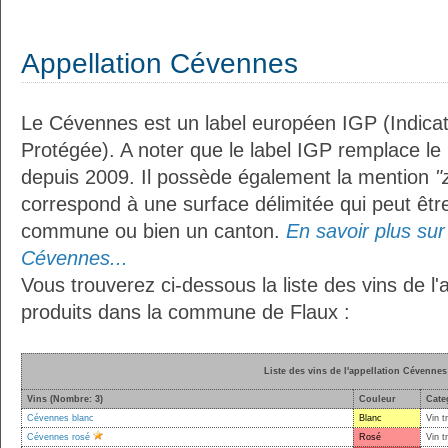
Appellation Cévennes
Le Cévennes est un label européen IGP (Indica
Protégée). A noter que le label IGP remplace le
depuis 2009. Il possède également la mention
"
correspond à une surface délimitée qui peut êt
commune ou bien un canton.
En savoir plus sur 
Cévennes...
Vous trouverez ci-dessous la liste des vins de l
produits dans la commune de Flaux :
Liste des vins de l'appellation Cévennes
Vins (Nombre: 3)
Couleur
Cate
Cévennes blanc
Blanc
Vin t
Cévennes rosé
Rosé
Vin t