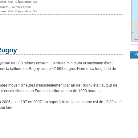
isites: Oui - Dégustation: Oui
oraires: Sur rendez-vous
isites: Oui - Dégustation: Oui
 Rugny
Pu
nne de 300 mètres environ. L'altitude minimum et maximum étant
t la latitude de Rugny est de 47.898 degrés Nord et sa longitude de
bre moyen d'heures d'ensoleillement par an de Rugny était autour de
d'ensoleillement en France se situe autour de 1900 heures.
n 2006 et de 107 en 2007. La superficie de la commune est de 13.89 km ²
par km².