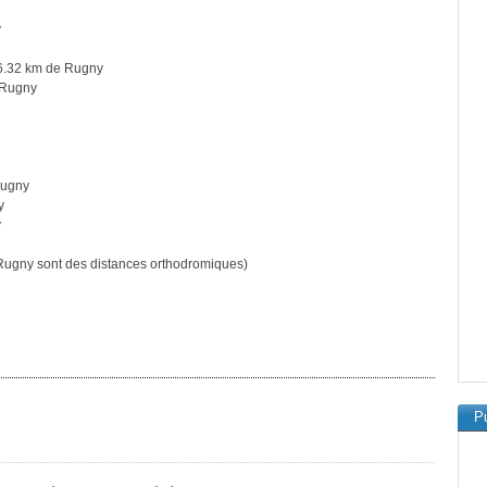
y
6.32 km de Rugny
 Rugny
Rugny
y
y
ugny sont des distances orthodromiques)
Pu