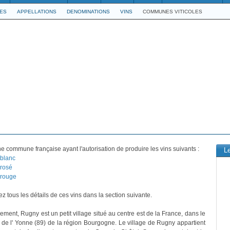
LES
APPELLATIONS
DENOMINATIONS
VINS
COMMUNES VITICOLES
e commune française ayant l'autorisation de produire les vins suivants :
L
blanc
rosé
 rouge
z tous les détails de ces vins dans la section suivante.
ement, Rugny est un petit village situé au centre est de la France, dans le
de l' Yonne (89) de la région Bourgogne. Le village de Rugny appartient