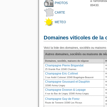
à l'arrondis
PHOTOS
89430.
CARTE
METEO
Domaines viticoles de l
Voici la liste des domaines, sociétés ou maiso
Autres domaines, sociétés ou maisons de n
Domaines, sociétés, maisons de négoce
H
Champagne Pierre Brigandat
H
V
25 Grande Rue 10340 Channes
Champagne Eric Collinet
H
V
3 rue André Cottenet 10340 Bragelogne-Beauvoir
Champagne Goussard et Dauphin
H
V
10340 Avirey-Lingey
Champagne Dosnon & Lepage
H
V
4 rue du Bas de Lingey 10340 Avirey-Lingey
H
Champagne Guy de Forez
d
Route de Tonnerre 10340 Les Riceys
V