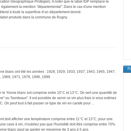
ication Géographique Protégée). A noter que le label IGP remplace le
e également la mention
"départemental"
. Dans le cas d'une mention
s’étend à toute la superficie d’un département donné.
ce label produits dans la commune de Rugny.
Pu
nne blanc ont été les années : 1928, 1929, 1933, 1937, 1943, 1945, 1947,
, 1969, 1971, 1978, 1996, 1999.
r le Yonne blanc est comprise entre 10°C et 13°C. On sert une quantité de
" ou "bordeaux". Il est possible de servir ce vin plus frais si vous estimez
. On peut tout à fait passer ce type de vin en carafe pour ...
ment doit afficher une température comprise entre 11°C et 13°C, pour une
une cave à vin, n'oubliez pas que l'humidité doit être comprise entre 70%
Yonne blanc peut se garder en moyenne de 3 ans à 5 ans.