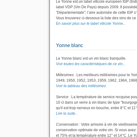
Le Yonne est un label viticole européen IGP (Ind
label VDP (Vin De Pays) depuis 2009. Il possèd
"Départementale"
, l’aire autorisée de cette IGP 
Vous trouverez ci-dessous la liste des vins de 
En savoir plus sur le label viticole Yonne...
Yonne blanc
Le Yonne blanc est un vin blanc tranquille.
Voir toutes les caractéristiques de ce vin...
Millesimes
: Les meilleurs millésimes pour le Yo
1949, 1950, 1952, 1953, 1959, 1962, 1964, 1966
Voir le tableau des millésimes
Service
: La température de service recquise pou
10 cl dans un verre à vin blanc de type "bourgogne
qu'il est trop nerveux en bouche, entre 8°C et 11°C
Lire la suite...
Conservation
: Votre armoire à vin de vieillisse
conservation optimale de votre vin. Si vous avez 
et 75% et la température entre 12° et 14°C. Le 