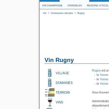
VIN CHAMPAGNE
VIGNOBLES
REGIONS VITICO
Vin
>
Communes viticoles
>
Rugny
Vin Rugny
Rugny
est un
VILLAGE
- le
Yonne 
- le
Yonne 
DOMAINES
- le
Yonne
TERROIR
Vous trouvere
Administrativ
VINS
département 