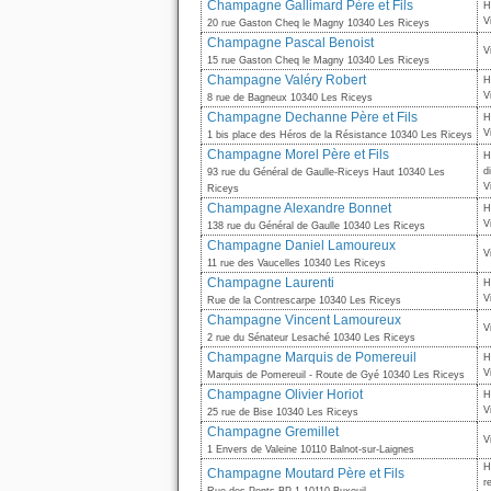
Champagne Gallimard Père et Fils
H
V
20 rue Gaston Cheq le Magny 10340 Les Riceys
Champagne Pascal Benoist
V
15 rue Gaston Cheq le Magny 10340 Les Riceys
Champagne Valéry Robert
H
V
8 rue de Bagneux 10340 Les Riceys
Champagne Dechanne Père et Fils
H
V
1 bis place des Héros de la Résistance 10340 Les Riceys
Champagne Morel Père et Fils
H
d
93 rue du Général de Gaulle-Riceys Haut 10340 Les
V
Riceys
Champagne Alexandre Bonnet
H
V
138 rue du Général de Gaulle 10340 Les Riceys
Champagne Daniel Lamoureux
V
11 rue des Vaucelles 10340 Les Riceys
Champagne Laurenti
H
V
Rue de la Contrescarpe 10340 Les Riceys
Champagne Vincent Lamoureux
V
2 rue du Sénateur Lesaché 10340 Les Riceys
Champagne Marquis de Pomereuil
H
V
Marquis de Pomereuil - Route de Gyé 10340 Les Riceys
Champagne Olivier Horiot
H
V
25 rue de Bise 10340 Les Riceys
Champagne Gremillet
V
1 Envers de Valeine 10110 Balnot-sur-Laignes
H
Champagne Moutard Père et Fils
r