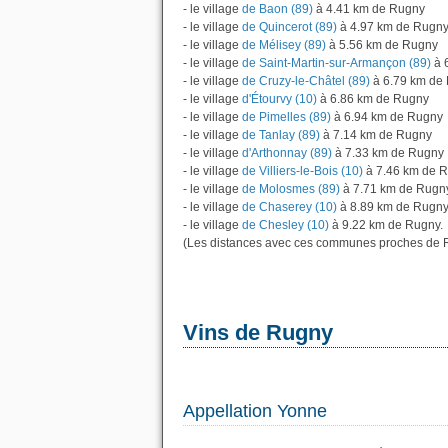
- le village
de Baon (89)
à 4.41 km de Rugny
- le village
de Quincerot (89)
à 4.97 km de Rugn
- le village
de Mélisey (89)
à 5.56 km de Rugny
- le village
de Saint-Martin-sur-Armançon (89)
à 
- le village
de Cruzy-le-Châtel (89)
à 6.79 km de
- le village
d'Étourvy (10)
à 6.86 km de Rugny
- le village
de Pimelles (89)
à 6.94 km de Rugny
- le village
de Tanlay (89)
à 7.14 km de Rugny
- le village
d'Arthonnay (89)
à 7.33 km de Rugny
- le village
de Villiers-le-Bois (10)
à 7.46 km de 
- le village
de Molosmes (89)
à 7.71 km de Rugn
- le village
de Chaserey (10)
à 8.89 km de Rugn
- le village
de Chesley (10)
à 9.22 km de Rugny.
(Les distances avec ces communes proches de R
Vins de Rugny
Appellation Yonne