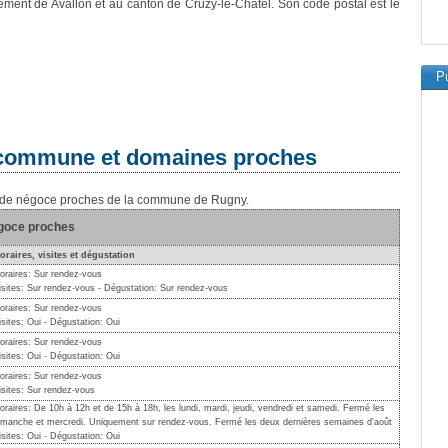
sement de Avallon et au canton de Cruzy-le-Châtel. Son code postal est le
Pu
a commune et domaines proches
ns de négoce proches de la commune de Rugny.
égoce proches
oraires, visites et dégustation
oraires: Sur rendez-vous
isites: Sur rendez-vous - Dégustation: Sur rendez-vous
oraires: Sur rendez-vous
isites: Oui - Dégustation: Oui
oraires: Sur rendez-vous
isites: Oui - Dégustation: Oui
oraires: Sur rendez-vous
isites: Sur rendez-vous
oraires: De 10h à 12h et de 15h à 18h, les lundi, mardi, jeudi, vendredi et samedi. Fermé les
imanche et mercredi. Uniquement sur rendez-vous. Fermé les deux dernières semaines d'août
isites: Oui - Dégustation: Oui