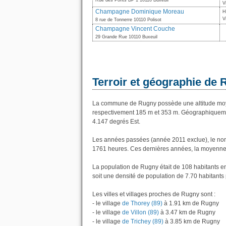
Rue des Ponts BP 1 10110 Buxeuil
V
Champagne Dominique Moreau
H
V
8 rue de Tonnerre 10110 Polisot
Champagne Vincent Couche
29 Grande Rue 10110 Buxeuil
Terroir et géographie de
La commune de Rugny possède une altitude moye
respectivement 185 m et 353 m. Géographiquemen
4.147 degrés Est.
Les années passées (année 2011 exclue), le nom
1761 heures. Ces dernières années, la moyenne 
La population de Rugny était de 108 habitants e
soit une densité de population de 7.70 habitants 
Les villes et villages proches de Rugny sont :
- le village
de Thorey (89)
à 1.91 km de Rugny
- le village
de Villon (89)
à 3.47 km de Rugny
- le village
de Trichey (89)
à 3.85 km de Rugny