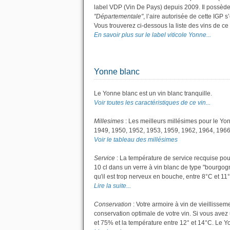
label VDP (Vin De Pays) depuis 2009. Il possèd
"Départementale"
, l’aire autorisée de cette IGP 
Vous trouverez ci-dessous la liste des vins de c
En savoir plus sur le label viticole Yonne...
Yonne blanc
Le Yonne blanc est un vin blanc tranquille.
Voir toutes les caractéristiques de ce vin...
Millesimes
: Les meilleurs millésimes pour le Yo
1949, 1950, 1952, 1953, 1959, 1962, 1964, 1966
Voir le tableau des millésimes
Service
: La température de service recquise pou
10 cl dans un verre à vin blanc de type "bourgogne
qu'il est trop nerveux en bouche, entre 8°C et 11°C
Lire la suite...
Conservation
: Votre armoire à vin de vieillisse
conservation optimale de votre vin. Si vous avez 
et 75% et la température entre 12° et 14°C. Le 