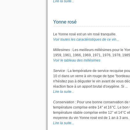
Lire la suite...
Yonne rosé
Le Yonne rosé est un vin rosé tranquille.
Voir toutes les caractéristiques de ce vin...
Millesimes
: Les meilleurs millésimes pour le Yo
1959, 1961, 1966, 1969, 1971, 1976, 1978, 1985
Voir le tableau des millésimes
Service
: La température de service recquise pou
10 cl dans un verre à vin rouge de type "bordeaux
n'hésitez pas à déguster le vin avant de vous dé
réaction face à un apport brutal d'oxygène. Si ...
Lire la suite...
Conservation
: Pour une bonne conservation de vot
température comprise entre 14° et 16°C. Le bon v
température stable comprise entre 12° et 14°C et
moyenne du vin Yonne rosé est de 1 an à 3 ans.
Lire la suite...