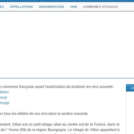
LES
APPELLATIONS
DENOMINATIONS
VINS
COMMUNES VITICOLES
 commune française ayant l'autorisation de produire les vins suivants :
L
blanc
rosé
 rouge
z tous les détails de ces vins dans la section suivante.
ement, Villon est un petit village situé au centre est de la France, dans le
de l' Yonne (89) de la région Bourgogne. Le village de Villon appartient à