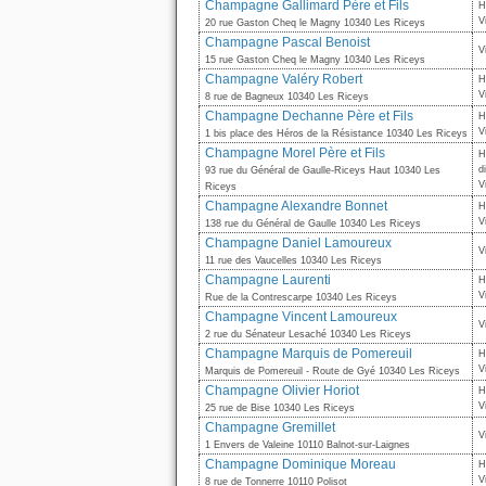
Champagne Gallimard Père et Fils
H
V
20 rue Gaston Cheq le Magny 10340 Les Riceys
Champagne Pascal Benoist
V
15 rue Gaston Cheq le Magny 10340 Les Riceys
Champagne Valéry Robert
H
V
8 rue de Bagneux 10340 Les Riceys
Champagne Dechanne Père et Fils
H
V
1 bis place des Héros de la Résistance 10340 Les Riceys
Champagne Morel Père et Fils
H
d
93 rue du Général de Gaulle-Riceys Haut 10340 Les
V
Riceys
Champagne Alexandre Bonnet
H
V
138 rue du Général de Gaulle 10340 Les Riceys
Champagne Daniel Lamoureux
V
11 rue des Vaucelles 10340 Les Riceys
Champagne Laurenti
H
V
Rue de la Contrescarpe 10340 Les Riceys
Champagne Vincent Lamoureux
V
2 rue du Sénateur Lesaché 10340 Les Riceys
Champagne Marquis de Pomereuil
H
V
Marquis de Pomereuil - Route de Gyé 10340 Les Riceys
Champagne Olivier Horiot
H
V
25 rue de Bise 10340 Les Riceys
Champagne Gremillet
V
1 Envers de Valeine 10110 Balnot-sur-Laignes
Champagne Dominique Moreau
H
V
8 rue de Tonnerre 10110 Polisot