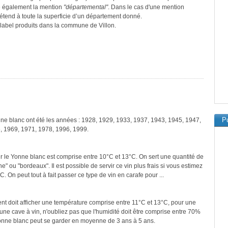
e également la mention
"départemental"
. Dans le cas d'une mention
s’étend à toute la superficie d’un département donné.
e label produits dans la commune de Villon.
Pu
nne blanc ont été les années : 1928, 1929, 1933, 1937, 1943, 1945, 1947,
, 1969, 1971, 1978, 1996, 1999.
r le Yonne blanc est comprise entre 10°C et 13°C. On sert une quantité de
" ou "bordeaux". Il est possible de servir ce vin plus frais si vous estimez
. On peut tout à fait passer ce type de vin en carafe pour ...
ment doit afficher une température comprise entre 11°C et 13°C, pour une
une cave à vin, n'oubliez pas que l'humidité doit être comprise entre 70%
Yonne blanc peut se garder en moyenne de 3 ans à 5 ans.