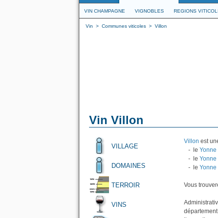
VIN CHAMPAGNE
VIGNOBLES
REGIONS VITICO
Vin
>
Communes viticoles
>
Villon
Vin Villon
Villon
est une
VILLAGE
- le
Yonne 
- le
Yonne 
DOMAINES
- le
Yonne
TERROIR
Vous trouvere
Administrativ
VINS
département 