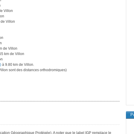
n
n
e Villon
lon
de Villon
on
on
m de Villon
55 km de Villon
on
)
à 9.80 km de Villon.
llon sont des distances orthodromiques)
Pu
ication Géographique Protégée). A noter que le label IGP remplace le