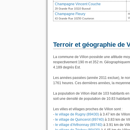
Champagne Vincent Couche
29 Grande Rue 10110 Buxeuil
Champagne Fleury
H
V
43 Grande Rue 10250 Courteron
Terroir et géographie de V
La commune de Villon possède une altitude moy
respectivement 190 m et 352 m. Géographiquement
4.189 degrés Est.
Les années passées (année 2011 exclue), le nomb
1761 heures. Ces dernières années, la moyenne 
La population de Villon était de 103 habitants e
soit une densité de population de 10.83 habitant
Les villes et villages proches de Villon sont :
-
le village de Rugny (89430)
à 3.47 km de Villon
-
le village de Quincerot (89740)
à 3.83 km de Vi
-
le village d'Arthonnay (89740)
à 3.91 km de Vil