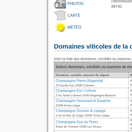
l'arrondisse
PHOTOS
89740.
CARTE
METEO
Domaines viticoles de l
Voici la liste des domaines, sociétés ou maison
Autres domaines, sociétés ou maisons de n
Domaines, sociétés, maisons de négoce
H
Champagne Pierre Brigandat
H
V
25 Grande Rue 10340 Channes
Champagne Eric Collinet
H
V
3 rue André Cottenet 10340 Bragelogne-Beauvoir
Champagne Goussard et Dauphin
H
V
10340 Avirey-Lingey
Champagne Dosnon & Lepage
H
V
4 rue du Bas de Lingey 10340 Avirey-Lingey
H
Champagne Guy de Forez
d
Route de Tonnerre 10340 Les Riceys
V