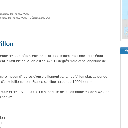
oraires: Sur rendez-vous
isites: Sur rendez-vous - Dégustation: Oui
illon
Pu
enne de 330 mètres environ. L'altitude minimum et maximum étant
 la latitude de Villon est de 47.911 degrés Nord et sa longitude de
re moyen d'heures d'ensoleillement par an de Villon était autour de
d'ensoleillement en France se situe autour de 1900 heures.
n 2006 et de 102 en 2007. La superficie de la commune est de 9.42 km ²
s par km².
llon
lon