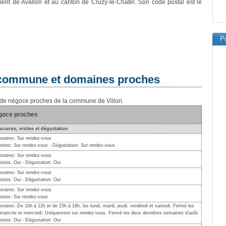
ment de Avallon et au canton de Cruzy-le-Châtel. Son code postal est le
Pu
a commune et domaines proches
s de négoce proches de la commune de Villon.
égoce proches
oraires, visites et dégustation
oraires: Sur rendez-vous
isites: Sur rendez-vous - Dégustation: Sur rendez-vous
oraires: Sur rendez-vous
isites: Oui - Dégustation: Oui
oraires: Sur rendez-vous
isites: Oui - Dégustation: Oui
oraires: Sur rendez-vous
isites: Sur rendez-vous
oraires: De 10h à 12h et de 15h à 18h, les lundi, mardi, jeudi, vendredi et samedi. Fermé les
imanche et mercredi. Uniquement sur rendez-vous. Fermé les deux dernières semaines d'août
isites: Oui - Dégustation: Oui