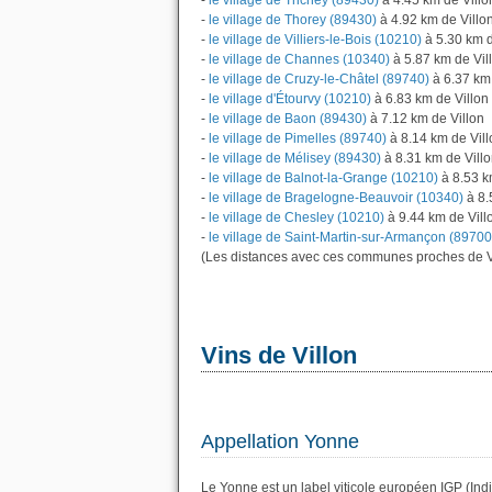
-
le village de Trichey (89430)
à 4.45 km de Villo
-
le village de Thorey (89430)
à 4.92 km de Villo
-
le village de Villiers-le-Bois (10210)
à 5.30 km d
-
le village de Channes (10340)
à 5.87 km de Vil
-
le village de Cruzy-le-Châtel (89740)
à 6.37 km 
-
le village d'Étourvy (10210)
à 6.83 km de Villon
-
le village de Baon (89430)
à 7.12 km de Villon
-
le village de Pimelles (89740)
à 8.14 km de Vill
-
le village de Mélisey (89430)
à 8.31 km de Vill
-
le village de Balnot-la-Grange (10210)
à 8.53 k
-
le village de Bragelogne-Beauvoir (10340)
à 8.
-
le village de Chesley (10210)
à 9.44 km de Vill
-
le village de Saint-Martin-sur-Armançon (89700
(Les distances avec ces communes proches de Vi
Vins de Villon
Appellation Yonne
Le Yonne est un label viticole européen IGP (Ind