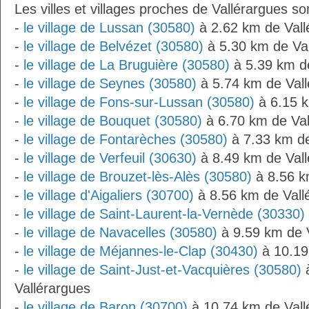
Les villes et villages proches de Vallérargues son
-
le village de Lussan (30580)
à 2.62 km de Vall
-
le village de Belvézet (30580)
à 5.30 km de Val
-
le village de La Bruguière (30580)
à 5.39 km de
-
le village de Seynes (30580)
à 5.74 km de Vall
-
le village de Fons-sur-Lussan (30580)
à 6.15 k
-
le village de Bouquet (30580)
à 6.70 km de Val
-
le village de Fontarèches (30580)
à 7.33 km de
-
le village de Verfeuil (30630)
à 8.49 km de Vall
-
le village de Brouzet-lès-Alès (30580)
à 8.56 k
-
le village d'Aigaliers (30700)
à 8.56 km de Vall
-
le village de Saint-Laurent-la-Vernède (30330)
-
le village de Navacelles (30580)
à 9.59 km de 
-
le village de Méjannes-le-Clap (30430)
à 10.19
-
le village de Saint-Just-et-Vacquières (30580)
à
Vallérargues
-
le village de Baron (30700)
à 10.74 km de Vall