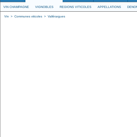
VIN CHAMPAGNE
VIGNOBLES
REGIONS VITICOLES
APPELLATIONS
DENO
Vin
>
Communes viticoles
>
Vallérargues