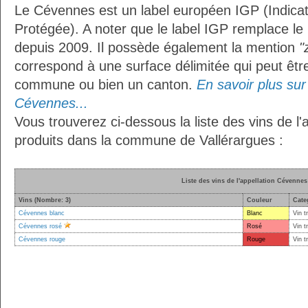
Le Cévennes est un label européen IGP (Indica
Protégée). A noter que le label IGP remplace le
depuis 2009. Il possède également la mention
"
correspond à une surface délimitée qui peut êt
commune ou bien un canton.
En savoir plus sur 
Cévennes...
Vous trouverez ci-dessous la liste des vins de l
produits dans la commune de Vallérargues :
Liste des vins de l'appellation Cévennes
Vins (Nombre: 3)
Couleur
Cate
Cévennes blanc
Blanc
Vin t
Cévennes rosé
Rosé
Vin t
Cévennes rouge
Rouge
Vin t