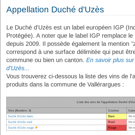
Appellation Duché d'Uzès
Le Duché d'Uzès est un label européen IGP (In
Protégée). A noter que le label IGP remplace le
depuis 2009. Il possède également la mention
"
correspond à une surface délimitée qui peut êt
commune ou bien un canton.
En savoir plus sur 
d'Uzès...
Vous trouverez ci-dessous la liste des vins de l
produits dans la commune de Vallérargues :
Liste des vins de l'appellation Duché d'Uz
Vins (Nombre: 3)
Couleur
Cate
Duché d'Uzès blanc
Blanc
Vin t
Duché d'Uzès rosé
Rosé
Vin t
Duché d'Uzès rouge
Rouge
Vin t