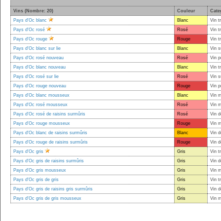
Vins (Nombre: 20)
Couleur
Cate
Pays d'Oc blanc
Blanc
Vin t
Pays d'Oc rosé
Rosé
Vin t
Pays d'Oc rouge
Rouge
Vin t
Pays d'Oc blanc sur lie
Blanc
Vin s
Pays d'Oc rosé nouveau
Rosé
Vin p
Pays d'Oc blanc nouveau
Blanc
Vin t
Pays d'Oc rosé sur lie
Rosé
Vin s
Pays d'Oc rouge nouveau
Rouge
Vin p
Pays d'Oc blanc mousseux
Blanc
Vin 
Pays d'Oc rosé mousseux
Rosé
Vin 
Pays d'Oc rosé de raisins surmûris
Rosé
Vin d
Pays d'Oc rouge mousseux
Rouge
Vin 
Pays d'Oc blanc de raisins surmûris
Blanc
Vin d
Pays d'Oc rouge de raisins surmûris
Rouge
Vin d
Pays d'Oc gris
Gris
Vin t
Pays d'Oc gris de raisins surmûris
Gris
Vin d
Pays d'Oc gris mousseux
Gris
Vin 
Pays d'Oc gris de gris
Gris
Vin t
Pays d'Oc gris de raisins gris surmûris
Gris
Vin d
Pays d'Oc gris de gris mousseux
Gris
Vin 