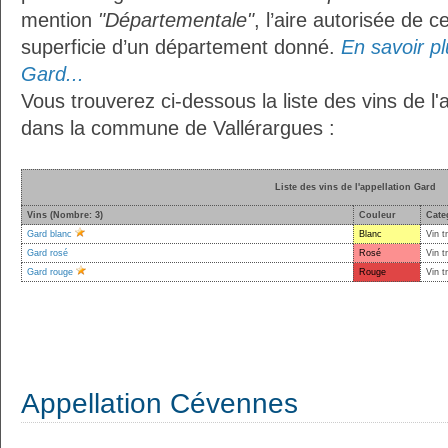
mention
"Départementale"
, l’aire autorisée de c
superficie d’un département donné.
En savoir plu
Gard...
Vous trouverez ci-dessous la liste des vins de l'
dans la commune de Vallérargues :
Liste des vins de l'appellation Gard
Vins (Nombre: 3)
Couleur
Cate
Gard blanc
Blanc
Vin t
Gard rosé
Rosé
Vin t
Gard rouge
Rouge
Vin t
Appellation Cévennes