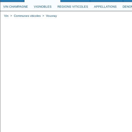
VIN CHAMPAGNE
VIGNOBLES
REGIONS VITICOLES
APPELLATIONS
DENO
Vin
>
Communes viticoles
>
Vouvray