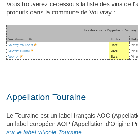
Vous trouverez ci-dessous la liste des vins de l'
produits dans la commune de Vouvray :
Liste des vins de l'appellation Vouvray
Vins (Nombre: 3)
Couleur
Cate
Vouvray mousseux
Blanc
Vin 
Vouvray pétillant
Blanc
Vin p
Vouvray
Blanc
Vin t
Appellation Touraine
Le Touraine est un label français AOC (Appellati
un label européen AOP (Appellation d'Origine P
sur le label viticole Touraine...