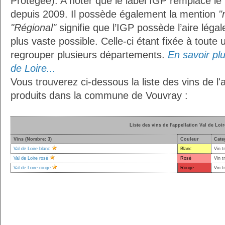
Protégée). A noter que le label IGP remplace le
depuis 2009. Il possède également la mention
"
"Régional"
signifie que l’IGP possède l’aire légal
plus vaste possible. Celle-ci étant fixée à toute
regrouper plusieurs départements.
En savoir plu
de Loire...
Vous trouverez ci-dessous la liste des vins de l'
produits dans la commune de Vouvray :
Liste des vins de l'appellation Val de Loir
Vins (Nombre: 3)
Couleur
Cate
Val de Loire blanc
Blanc
Vin t
Val de Loire rosé
Rosé
Vin t
Val de Loire rouge
Rouge
Vin t