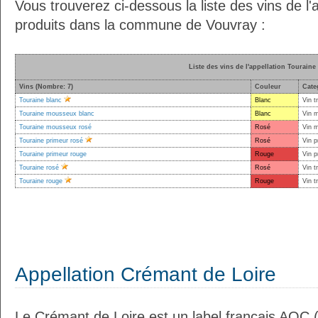
Vous trouverez ci-dessous la liste des vins de l'
produits dans la commune de Vouvray :
Liste des vins de l'appellation Touraine
Vins (Nombre: 7)
Couleur
Cate
Touraine blanc
Blanc
Vin t
Touraine mousseux blanc
Blanc
Vin 
Touraine mousseux rosé
Rosé
Vin 
Touraine primeur rosé
Rosé
Vin p
Touraine primeur rouge
Rouge
Vin p
Touraine rosé
Rosé
Vin t
Touraine rouge
Rouge
Vin t
Appellation Crémant de Loire
Le Crémant de Loire est un label français AOC (