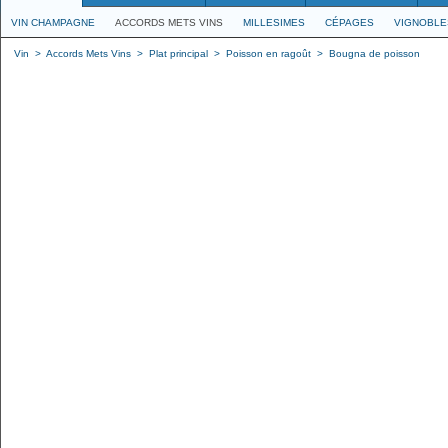
VIN CHAMPAGNE
ACCORDS METS VINS
MILLESIMES
CÉPAGES
VIGNOBLE
Vin
>
Accords Mets Vins
>
Plat principal
>
Poisson en ragoût
>
Bougna de poisson