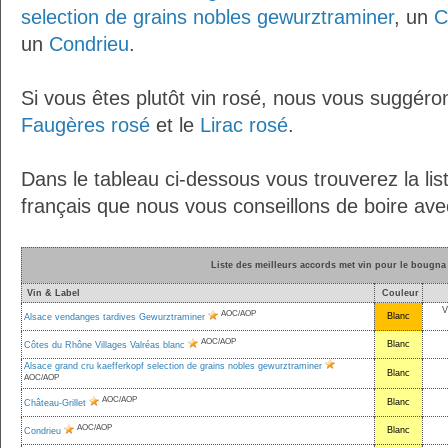
selection de grains nobles gewurztraminer
, un
C
un
Condrieu
.
Si vous êtes plutôt vin rosé, nous vous suggéro
Faugères rosé
et le
Lirac rosé
.
Dans le tableau ci-dessous vous trouverez la lis
français que nous vous conseillons de boire av
Liste des meilleurs accords met vin pour le bougna
Vin & Label
Couleur
V
AOC/AOP
Blanc
Alsace vendanges tardives Gewurztraminer
AOC/AOP
Blanc
Côtes du Rhône Villages Valréas blanc
Alsace grand cru kaefferkopf selection de grains nobles gewurztraminer
Blanc
AOC/AOP
AOC/AOP
Blanc
Château-Grillet
AOC/AOP
Blanc
Condrieu