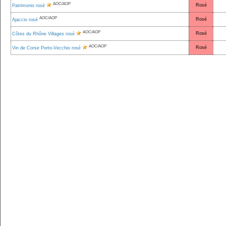
AOC/AOP
Rosé
Patrimonio rosé
AOC/AOP
Rosé
Ajaccio rosé
AOC/AOP
Rosé
Côtes du Rhône Villages rosé
AOC/AOP
Rosé
Vin de Corse Porto-Vecchio rosé