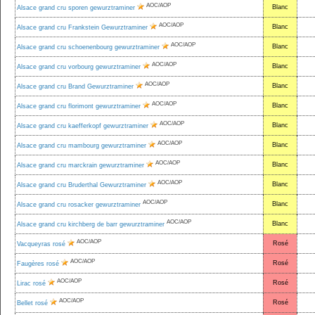
AOC/AOP
Blanc
Alsace grand cru sporen gewurztraminer
AOC/AOP
Blanc
Alsace grand cru Frankstein Gewurztraminer
AOC/AOP
Blanc
Alsace grand cru schoenenbourg gewurztraminer
AOC/AOP
Blanc
Alsace grand cru vorbourg gewurztraminer
AOC/AOP
Blanc
Alsace grand cru Brand Gewurztraminer
AOC/AOP
Blanc
Alsace grand cru florimont gewurztraminer
AOC/AOP
Blanc
Alsace grand cru kaefferkopf gewurztraminer
AOC/AOP
Blanc
Alsace grand cru mambourg gewurztraminer
AOC/AOP
Blanc
Alsace grand cru marckrain gewurztraminer
AOC/AOP
Blanc
Alsace grand cru Bruderthal Gewurztraminer
AOC/AOP
Blanc
Alsace grand cru rosacker gewurztraminer
AOC/AOP
Blanc
Alsace grand cru kirchberg de barr gewurztraminer
AOC/AOP
Rosé
Vacqueyras rosé
AOC/AOP
Rosé
Faugères rosé
AOC/AOP
Rosé
Lirac rosé
AOC/AOP
Rosé
Bellet rosé