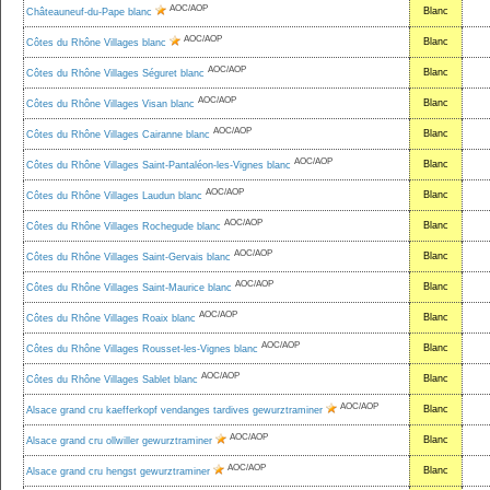
AOC/AOP
Blanc
Châteauneuf-du-Pape blanc
AOC/AOP
Blanc
Côtes du Rhône Villages blanc
AOC/AOP
Blanc
Côtes du Rhône Villages Séguret blanc
AOC/AOP
Blanc
Côtes du Rhône Villages Visan blanc
AOC/AOP
Blanc
Côtes du Rhône Villages Cairanne blanc
AOC/AOP
Blanc
Côtes du Rhône Villages Saint-Pantaléon-les-Vignes blanc
AOC/AOP
Blanc
Côtes du Rhône Villages Laudun blanc
AOC/AOP
Blanc
Côtes du Rhône Villages Rochegude blanc
AOC/AOP
Blanc
Côtes du Rhône Villages Saint-Gervais blanc
AOC/AOP
Blanc
Côtes du Rhône Villages Saint-Maurice blanc
AOC/AOP
Blanc
Côtes du Rhône Villages Roaix blanc
AOC/AOP
Blanc
Côtes du Rhône Villages Rousset-les-Vignes blanc
AOC/AOP
Blanc
Côtes du Rhône Villages Sablet blanc
AOC/AOP
Blanc
Alsace grand cru kaefferkopf vendanges tardives gewurztraminer
AOC/AOP
Blanc
Alsace grand cru ollwiller gewurztraminer
AOC/AOP
Blanc
Alsace grand cru hengst gewurztraminer