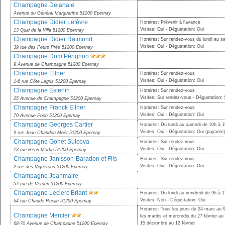
Champagne Delahaie
Avenue du Général Margueritte 51200 Epernay
Champagne Didier Lefèvre
Horaires: Prévenir à l'avance
Visites: Oui - Dégustation: Oui
13 Quai de la Villa 51200 Epernay
Champagne Didier Raimond
Horaires: Sur rendez-vous du lundi au s
Visites: Oui - Dégustation: Oui
39 rue des Petits Prés 51200 Epernay
Champagne Dom Pérignon
9 Avenue de Champagne 51200 Epernay
Champagne Ellner
Horaires: Sur rendez-vous
Visites: Oui - Dégustation: Oui
1-6 rue Côte Legris 51200 Epernay
Champagne Esterlin
Horaires: Sur rendez-vous
Visites: Sur rendez-vous - Dégustation:
25 Avenue de Champagne 51200 Epernay
Champagne Franck Ellner
Horaires: Sur rendez-vous
Visites: Oui - Dégustation: Oui
70 Avenue Foch 51200 Epernay
Champagne Georges Cartier
Horaires: Du lundi au samedi de 10h à 1
Visites: Oui - Dégustation: Oui (payante)
9 rue Jean Chandon Moët 51200 Epernay
Champagne Gonet Sulcova
Horaires: Sur rendez-vous
Visites: Oui - Dégustation: Oui
13 rue Henri-Martin 51200 Epernay
Champagne Janisson-Baradon et Fils
Horaires: Sur rendez-vous.
Visites: Oui - Dégustation: Oui
2 rue des Vignerons 51200 Epernay
Champagne Jeanmaire
57 rue de Verdun 51200 Epernay
Champagne Leclerc Briant
Horaires: Du lundi au vendredi de 9h à 
Visites: Non - Dégustation: Oui
64 rue Chaude Ruelle 51200 Epernay
Horaires: Tous les jours du 24 mars au
Champagne Mercier
les mardis et mercredis du 27 février 
15 décembre au 12 février.
68-70 Avenue de Champagne 51200 Epernay