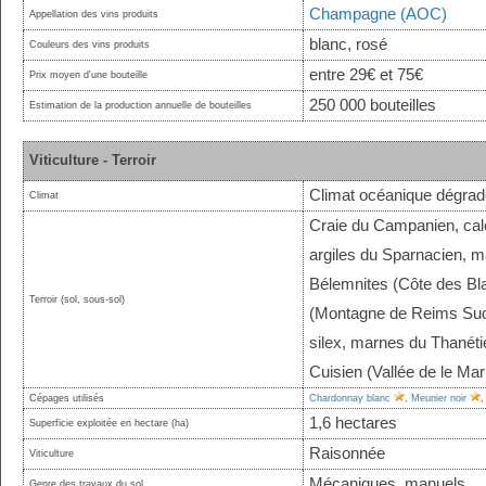
Champagne (AOC)
Appellation des vins produits
blanc, rosé
Couleurs des vins produits
entre 29€ et 75€
Prix moyen d'une bouteille
250 000 bouteilles
Estimation de la production annuelle de bouteilles
Viticulture - Terroir
Climat océanique dégradé
Climat
Craie du Campanien, calc
argiles du Sparnacien, ma
Bélemnites (Côte des Bla
Terroir (sol, sous-sol)
(Montagne de Reims Sud)
silex, marnes du Thanéti
Cuisien (Vallée de le Ma
Cépages utilisés
Chardonnay blanc
,
Meunier noir
1,6 hectares
Superficie exploitée en hectare (ha)
Raisonnée
Viticulture
Mécaniques, manuels
Genre des travaux du sol