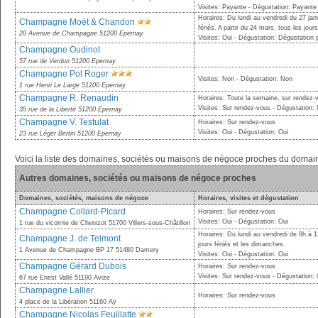
Visites: Payante - Dégustation: Payante
Horaires: Du lundi au vendredi du 27 ja
Champagne Moët & Chandon
fériés. A partir du 24 mars, tous les jours
20 Avenue de Champagne 51200 Epernay
Visites: Oui - Dégustation: Dégustation
Champagne Oudinot
57 rue de Verdun 51200 Epernay
Champagne Pol Roger
Visites: Non - Dégustation: Non
1 rue Henri Le Large 51200 Epernay
Champagne R. Renaudin
Horaires: Toute la semaine, sur rendez-
Visites: Sur rendez-vous - Dégustation:
35 rue de la Liberté 51200 Epernay
Champagne V. Testulat
Horaires: Sur rendez-vous
Visites: Oui - Dégustation: Oui
23 rue Léger Bertin 51200 Epernay
Voici la liste des domaines, sociétés ou maisons de négoce proches du doma
Autres domaines, sociétés ou maisons de négoce proches
Domaines, sociétés, maisons de négoce
Horaires, visites et dégustation
Champagne Collard-Picard
Horaires: Sur rendez-vous
Visites: Oui - Dégustation: Oui
1 rue du vicomte de Chenizot 51700 Villers-sous-Châtillon
Horaires: Du lundi au vendredi de 8h à 
Champagne J. de Telmont
jours fériés et les dimanches.
1 Avenue de Champagne BP 17 51480 Damery
Visites: Oui - Dégustation: Oui
Champagne Gérard Dubois
Horaires: Sur rendez-vous
Visites: Sur rendez-vous - Dégustation: 
67 rue Enest Vallé 51190 Avize
Champagne Lallier
Horaires: Sur rendez-vous
4 place de la Libération 51160 Aÿ
Champagne Nicolas Feuillatte