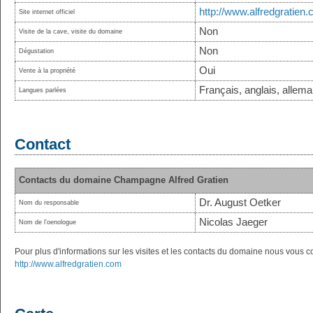
http://www.alfredgratien
Site internet officiel
Non
Visite de la cave, visite du domaine
Non
Dégustation
Oui
Vente à la propriété
Français, anglais, allem
Langues parlées
Contact
Contacts du domaine Champagne Alfred Gratien
Dr. August Oetker
Nom du responsable
Nicolas Jaeger
Nom de l'oenologue
Pour plus d'informations sur les visites et les contacts du domaine nous vous con
http://www.alfredgratien.com