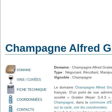
Champagne Alfred G
Domaine
: Champagne Alfred Grati
DOMAINE
Type
: Négociant, Récoltant, Manipu
Vignoble
: Champagne
VINS / CUVÉES
Le domaine
Champagne Alfred Gra
FICHE TECHNIQUE
français. D'un point de vue adminis
société
« Gratien Meyer S.A.S »
.
COORDONNÉES
Champagne
, dans la
commune d'É
sur la carte
,
voir les coordonnées
.
CONTACTS