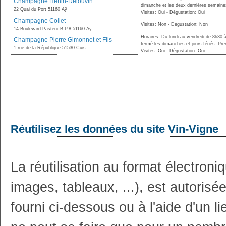
Champagne Hénin-Delouvin
dimanche et les deux dernières semaine
22 Quai du Port 51160 Aÿ
Visites: Oui - Dégustation: Oui
Champagne Collet
Visites: Non - Dégustation: Non
14 Boulevard Pasteur B.P.8 51160 Aÿ
Horaires: Du lundi au vendredi de 8h30 
Champagne Pierre Gimonnet et Fils
fermé les dimanches et jours fériés. Pr
1 rue de la République 51530 Cuis
Visites: Oui - Dégustation: Oui
Réutilisez les données du site Vin-Vigne
La réutilisation au format électron
images, tableaux, ...), est autoris
fourni ci-dessous ou à l'aide d'un li