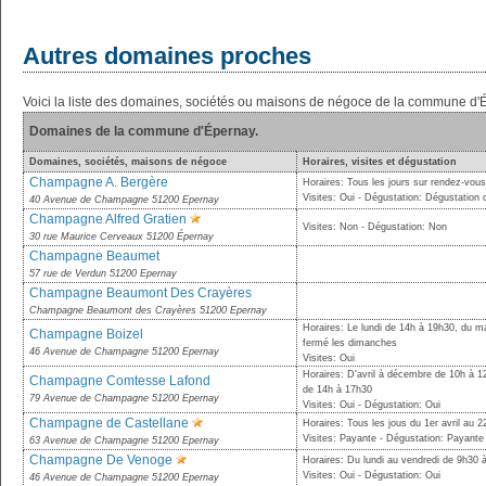
Autres domaines proches
Voici la liste des domaines, sociétés ou maisons de négoce de la commune d'
Domaines de la commune d'Épernay.
Domaines, sociétés, maisons de négoce
Horaires, visites et dégustation
Champagne A. Bergère
Horaires: Tous les jours sur rendez-vous
Visites: Oui - Dégustation: Dégustation 
40 Avenue de Champagne 51200 Epernay
Champagne Alfred Gratien
Visites: Non - Dégustation: Non
30 rue Maurice Cerveaux 51200 Épernay
Champagne Beaumet
57 rue de Verdun 51200 Epernay
Champagne Beaumont Des Crayères
Champagne Beaumont des Crayères 51200 Epernay
Horaires: Le lundi de 14h à 19h30, du m
Champagne Boizel
fermé les dimanches
46 Avenue de Champagne 51200 Epernay
Visites: Oui
Horaires: D'avril à décembre de 10h à 1
Champagne Comtesse Lafond
de 14h à 17h30
79 Avenue de Champagne 51200 Epernay
Visites: Oui - Dégustation: Oui
Champagne de Castellane
Horaires: Tous les jous du 1er avril au
Visites: Payante - Dégustation: Payante
63 Avenue de Champagne 51200 Epernay
Champagne De Venoge
Horaires: Du lundi au vendredi de 9h30 
Visites: Oui - Dégustation: Oui
46 Avenue de Champagne 51200 Epernay