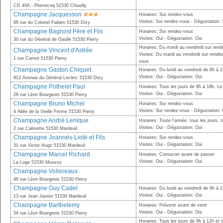
CD 40A - Plumecoq 51530 Chouilly
Champagne Jacquesson
Horaires: Sur rendez-vous
Visites: Sur rendez-vous - Dégustation:
68 rue du Colonel Fabien 51530 Dizy
Champagne Bagnost Père et Fils
Horaires: Sur rendez-vous
Visites: Oui - Dégustation: Oui
30 rue du Général de Gaulle 51530 Pierry
Horaires: Du mardi au vendredi sur ren
Champagne Vincent d'Astrée
Visites: Du mardi au vendredi sur rende
1 rue Carnot 51530 Pierry
vous
Champagne Gaston Chiquet
Horaires: Du lundi au vendredi de 8h à 
Visites: Oui - Dégustation: Oui
912 Avenue du Général Leclerc 51530 Dizy
Champagne Pothelet Paul
Horaires: Tous les jours de 8h à 18h. L
Visites: Oui - Dégustation: Oui
28 rue Léon Bourgeois 51530 Pierry
Champagne Bruno Michel
Horaires: Sur rendez-vous
Visites: Sur rendez-vous - Dégustation: 
4 Allée de la Vieille Ferme 51530 Pierry
Champagne André Lenique
Horaires: Toute l'année, tous les jours,
Visites: Oui - Dégustation: Oui
2 rue Calmette 51530 Mardeuil
Champagne Joannés-Lioté et Fils
Horaires: Sur rendez-vous
Visites: Oui - Dégustation: Oui
31 rue Victor Hugo 51530 Mardeuil
Champagne Marcel Richard
Horaires: Contacter avant de passer
Visites: Oui - Dégustation: Oui
La Loge 51530 Moussy
Champagne Vollereaux
48 rue Léon Bourgeois 51530 Pierry
Champagne Guy Cadel
Horaires: Du lundi au vendredi de 8h à 
Visites: Oui - Dégustation: Oui
13 rue Jean Jaurès 51530 Mardeuil
Champagne Barthelemy
Horaires: Prévenir avant de venir
Visites: Oui - Dégustation: Oui
54 rue Léon Bourgeois 51530 Pierry
Horaires: Tous les jours de 9h à 12h et