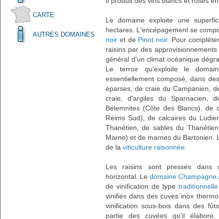
Il produit des vins blancs et rosés e
CARTE
Le domaine exploite une superfic
hectares. L'encépagement se comp
AUTRES DOMAINES
noir
et de
Pinot noir
. Pour compléte
raisins par des approvisionnements 
général d'un climat océanique dégra
Le terroir qu'exploite le doma
essentiellement composé, dans des
éparses, de craie du Campanien, de 
craie, d'argiles du Sparnacien, 
Bélemnites (Côte des Blancs), de 
Reims Sud), de calcaires du Ludien
Thanétien, de sables du Thanétien,
Marne) et de marnes du Bartonien. Le
de la
viticulture raisonnée
.
Les raisins sont pressés dans 
horizontal. Le
domaine Champagne A
de vinification de type
traditionnel
vinifiés dans des cuves inox therm
vinification sous-bois dans des fût
partie des cuvées qu'il élabore