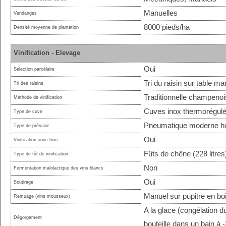
Manuelles
Vendanges
8000 pieds/ha
Densité moyenne de plantation
Vinification - Elevage
Oui
Sélection parcélaire
Tri du raisin sur table ma
Tri des raisins
Traditionnelle champeno
Méthode de vinification
Cuves inox thermorégul
Type de cuve
Pneumatique moderne ho
Type de préssoir
Oui
Vinification sous bois
Fûts de chêne (228 litres
Type de fût de vinification
Non
Fermentation malolactique des vins blancs
Oui
Soutirage
Manuel sur pupitre en bo
Remuage (vins mousseux)
A la glace (congélation d
Dégorgement
bouteille dans un bain à 