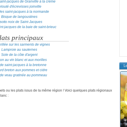
aint-jacques de Granville à la crème
louté d'écrevisses joinville
les saint-jacques à la normande
Bisque de langoustines
sotto noix de Saint-Jacques
int-jacques de la baie de saint-brieuc
lats principaux
rillée sur les sarments de vignes
Lamproie au sauternes
Sole de la côte d'argent
n au vin blanc et aux morilles
de saint-jacques à la bretonne
L
d breton aux pommes et cidre
 de veau gratinée au pommeau
mets ou les plats issus de la même région ! Voici quelques plats régionaux
lanc :