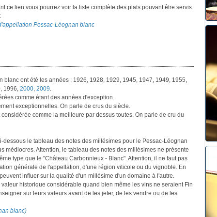
ant ce lien vous pourrez voir la liste complète des plats pouvant être servis
:
s d'appellation Pessac-Léognan blanc
 blanc ont été les années : 1926, 1928, 1929, 1945, 1947, 1949, 1955,
0, 1996,
2000
,
2009
.
érées comme étant des années d'exception.
ment exceptionnelles. On parle de crus du siècle.
st considérée comme la meilleure par dessus toutes. On parle de cru du
 ci-dessous le tableau des notes des millésimes pour le Pessac-Léognan
s médiocres. Attention, le tableau des notes des millésimes ne présente
e type que le "Château Carbonnieux - Blanc". Attention, il ne faut pas
tion générale de l'appellation, d'une région viticole ou du vignoble. En
 peuvent influer sur la qualité d'un millésime d'un domaine à l'autre.
valeur historique considérable quand bien même les vins ne seraient Fin
nseigner sur leurs valeurs avant de les jeter, de les vendre ou de les
nan blanc)