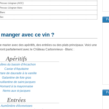
Pessac-Léognan
(AOC)
Pessac-Léognan blanc
Blanc
Sec
Pu
 manger avec ce vin ?
 marier avec des apéritifs, des entrées ou des plats principaux. Voici une
ront parfaitement avec le Château Carbonnieux - Blanc :
Apéritifs
îtres du bassin d'Arcachon
Caviar d'Aquitaine
rtare de daurade à la vanille
Galantine de foie gras
uillantine de saint-jacques
Homard à la mayonnaise
Nems aux st-jacques
Pu
Entrées
Aumônière d'écrevisses