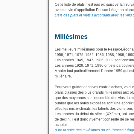
Cette liste de plats n'est pas exhaustive. En suiv
avec un vin d'appellation Pessac-Léognan blanc
Liste des plats et mets s'accordant avec les vin
Millésimes
Les meilleurs millésimes pour le Pessac-Léognan
1959, 1971, 1975, 1982, 1986, 1988, 1989, 199
Les années 1945, 1947, 1986,
2009
sont consid
Les années 1929, 1971, 1990 ont été particulière
A noter tout particulièrement l'année 1959 qui e
millénaire.
Pour vous guider dans vos choix d'achats, voici
blanc classés des plus grands millésimes aux plu
que des moyennes sur l'ensemble des vins du mêm
oublier que les notes exposées sont une apprécia
effet, les micro-climats, les talents des vignerons
Les années du début du siècle (XXème), ont une 
de déclin. Il est donc vivement conseillé de se re
acheter.
(Lire la suite des millésimes du vin Pessac-Léog