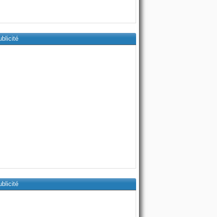
blicité
blicité