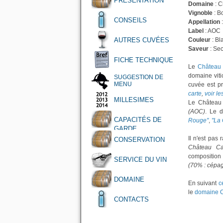
PRÉSENTATION
Domaine
: 
Vignoble
: B
CONSEILS
Appellation
Label
: AOC
AUTRES CUVÉES
Couleur
: Bl
Saveur
: Se
FICHE TECHNIQUE
Le
Château 
domaine viti
SUGGESTION DE
MENU
cuvée est p
carte
,
voir l
MILLESIMES
Le Château 
(AOC)
. Le 
CAPACITÉS DE
Rouge"
,
"La
GARDE
Il n'est pas
CONSERVATION
Château Ca
composition
SERVICE DU VIN
(70% : cépag
DOMAINE
En suivant
c
le
domaine 
CONTACTS