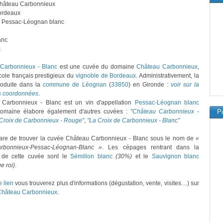
Château Carbonnieux
ordeaux
: Pessac-Léognan blanc
anc
c
Carbonnieux - Blanc
est une cuvée du domaine
Château Carbonnieux
,
cole français prestigieux du
vignoble de Bordeaux
. Administrativement, la
roduite dans la
commune de Léognan
(
33850
) en Gironde :
voir sur la
es coordonnées
.
Carbonnieux - Blanc est un vin d'appellation
Pessac-Léognan blanc
domaine élabore également d'autres cuvées :
"Château Carbonnieux -
Pu
 Croix de Carbonnieux - Rouge"
,
"La Croix de Carbonnieux - Blanc"
 rare de trouver la cuvée Château Carbonnieux - Blanc sous le nom de
«
rbonnieux-Pessac-Léognan-Blanc »
. Les cépages rentrant dans la
 de cette cuvée sont le
Sémillon blanc
(30%)
et le
Sauvignon blanc
e roi)
.
e lien
vous trouverez plus d'informations (dégustation, vente, visites…) sur
Château Carbonnieux
.