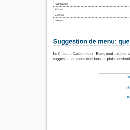
Appellation
Produit
Couleur
Saveur
Suggestion de menu: que
Le Château Carbonnieux - Blanc peut très bien se
suggestion de menu dont tous les plats conviend
Hu
Ta
Fe