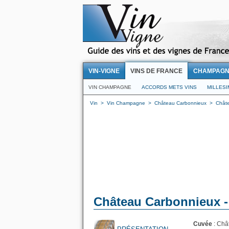
VIN-VIGNE
VINS DE FRANCE
CHAMPAG
VIN CHAMPAGNE
ACCORDS METS VINS
MILLES
Vin
>
Vin Champagne
>
Château Carbonnieux
>
Châte
Château Carbonnieux -
Cuvée
: Châ