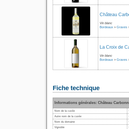
Château Carbo
Vin blanc
Bordeaux
>
Graves
La Croix de C
Vin blanc
Bordeaux
>
Graves
Fiche technique
Informations générales: Château Carbonn
Nom de la cuvée
Autre nom de la cuvée
Nom du domaine
Vignoble