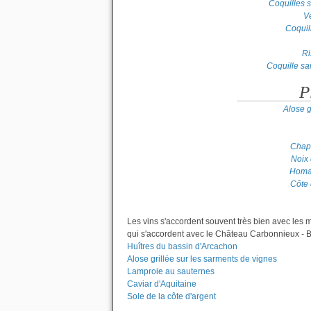
Coquilles s
Ve
Coquil
Ri
Coquille sa
P
Alose g
Chapo
Noix 
Homar
Côte
Les vins s'accordent souvent très bien avec les 
qui s'accordent avec le Château Carbonnieux - B
Huîtres du bassin d'Arcachon
Alose grillée sur les sarments de vignes
Lamproie au sauternes
Caviar d'Aquitaine
Sole de la côte d'argent