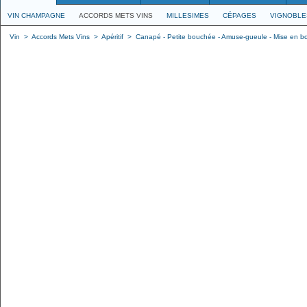
VIN CHAMPAGNE
ACCORDS METS VINS
MILLESIMES
CÉPAGES
VIGNOBLE
Vin
>
Accords Mets Vins
>
Apéritif
>
Canapé - Petite bouchée - Amuse-gueule - Mise en b