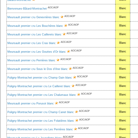
Bâtard-Montrachet
AOC/AOP
Blanc
Bienvenues-Bâtard-Montrachet
AOC/AOP
Blanc
Meursault premier cru Genevrières blanc
AOC/AOP
Blanc
Meursault premier cru Les Bouchères blanc
AOC/AOP
Blanc
Meursault premier cru Les Caillerets blanc
AOC/AOP
Blanc
Meursault premier cru Les Cras blanc
AOC/AOP
Blanc
Meursault premier cru Les Gouttes d'Or blanc
AOC/AOP
Blanc
Meursault premier cru Perrières blanc
AOC/AOP
Blanc
Meursault premier cru Sous le Dos d'Ane blanc
AOC/AOP
Blanc
Puligny-Montrachet premier cru Champ Gain blanc
AOC/AOP
Blanc
Puligny-Montrachet premier cru Le Cailleret blanc
AOC/AOP
Blanc
Puligny-Montrachet premier cru Les Chalumaux blanc
AOC/AOP
Blanc
Meursault premier cru Porusot blanc
AOC/AOP
Blanc
Puligny-Montrachet premier cru Champ Canet blanc
AOC/AOP
Blanc
Puligny-Montrachet premier cru Les Folatières blanc
AOC/AOP
Blanc
Puligny-Montrachet premier cru Les Perrières blanc
AOC/AOP
Blanc