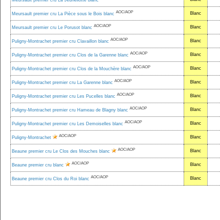
Meursault premier cru La Jeunellotte blanc
AOC/AOP
Blanc
Meursault premier cru La Pièce sous le Bois blanc
AOC/AOP
Blanc
Meursault premier cru Le Porusot blanc
AOC/AOP
Blanc
Puligny-Montrachet premier cru Clavaillon blanc
AOC/AOP
Blanc
Puligny-Montrachet premier cru Clos de la Garenne blanc
AOC/AOP
Blanc
Puligny-Montrachet premier cru Clos de la Mouchère blanc
AOC/AOP
Blanc
Puligny-Montrachet premier cru La Garenne blanc
AOC/AOP
Blanc
Puligny-Montrachet premier cru Les Pucelles blanc
AOC/AOP
Blanc
Puligny-Montrachet premier cru Hameau de Blagny blanc
AOC/AOP
Blanc
Puligny-Montrachet premier cru Les Demoiselles blanc
AOC/AOP
Blanc
Puligny-Montrachet
AOC/AOP
Blanc
Beaune premier cru Le Clos des Mouches blanc
AOC/AOP
Blanc
Beaune premier cru blanc
AOC/AOP
Blanc
Beaune premier cru Clos du Roi blanc