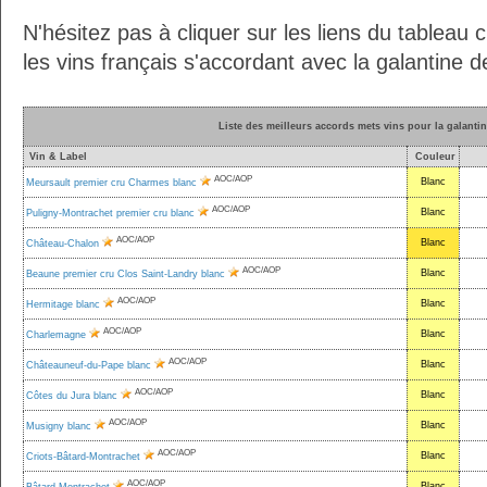
N'hésitez pas à cliquer sur les liens du tableau 
les vins français s'accordant avec la galantine de
Liste des meilleurs accords mets vins pour la galantin
Vin & Label
Couleur
AOC/AOP
Blanc
Meursault premier cru Charmes blanc
AOC/AOP
Blanc
Puligny-Montrachet premier cru blanc
AOC/AOP
Blanc
Château-Chalon
AOC/AOP
Blanc
Beaune premier cru Clos Saint-Landry blanc
AOC/AOP
Blanc
Hermitage blanc
AOC/AOP
Blanc
Charlemagne
AOC/AOP
Blanc
Châteauneuf-du-Pape blanc
AOC/AOP
Blanc
Côtes du Jura blanc
AOC/AOP
Blanc
Musigny blanc
AOC/AOP
Blanc
Criots-Bâtard-Montrachet
AOC/AOP
Blanc