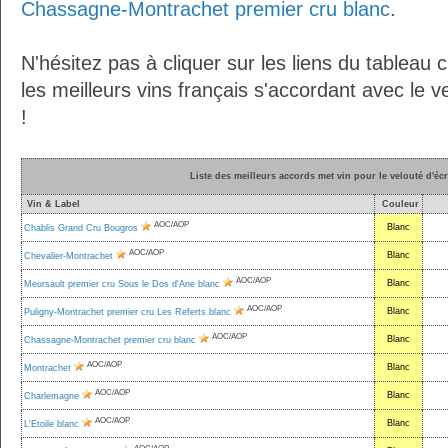
Chassagne-Montrachet premier cru blanc
.
N'hésitez pas à cliquer sur les liens du tableau 
les meilleurs vins français s'accordant avec le ve
!
Liste des meilleurs accords met vin pour le velouté d'écr
Vin & Label
Couleur
AOC/AOP
Blanc
Chablis Grand Cru Bougros
AOC/AOP
Blanc
Chevalier-Montrachet
AOC/AOP
Blanc
Meursault premier cru Sous le Dos d'Ane blanc
AOC/AOP
Blanc
Puligny-Montrachet premier cru Les Referts blanc
AOC/AOP
Blanc
Chassagne-Montrachet premier cru blanc
AOC/AOP
Blanc
Montrachet
AOC/AOP
Blanc
Charlemagne
AOC/AOP
Blanc
L'Etoile blanc