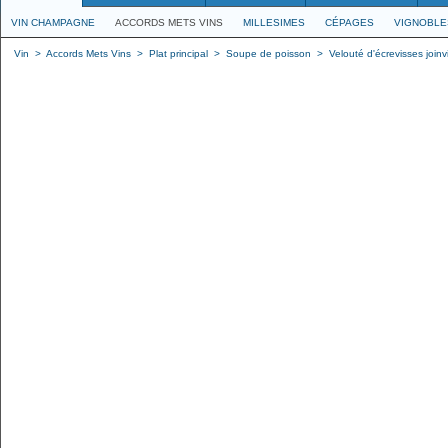
VIN CHAMPAGNE
ACCORDS METS VINS
MILLESIMES
CÉPAGES
VIGNOBLE
Vin
>
Accords Mets Vins
>
Plat principal
>
Soupe de poisson
>
Velouté d'écrevisses joinvi