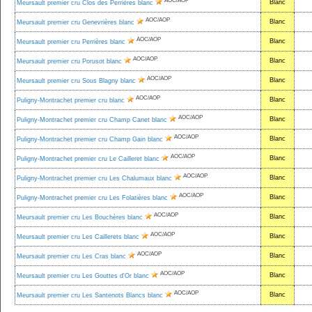
AOC/AOP
Blanc
Meursault premier cru Clos des Perrières blanc
AOC/AOP
Blanc
Meursault premier cru Genevrières blanc
AOC/AOP
Blanc
Meursault premier cru Perrières blanc
AOC/AOP
Blanc
Meursault premier cru Porusot blanc
AOC/AOP
Blanc
Meursault premier cru Sous Blagny blanc
AOC/AOP
Blanc
Puligny-Montrachet premier cru blanc
AOC/AOP
Blanc
Puligny-Montrachet premier cru Champ Canet blanc
AOC/AOP
Blanc
Puligny-Montrachet premier cru Champ Gain blanc
AOC/AOP
Blanc
Puligny-Montrachet premier cru Le Cailleret blanc
AOC/AOP
Blanc
Puligny-Montrachet premier cru Les Chalumaux blanc
AOC/AOP
Blanc
Puligny-Montrachet premier cru Les Folatières blanc
AOC/AOP
Blanc
Meursault premier cru Les Bouchères blanc
AOC/AOP
Blanc
Meursault premier cru Les Caillerets blanc
AOC/AOP
Blanc
Meursault premier cru Les Cras blanc
AOC/AOP
Blanc
Meursault premier cru Les Gouttes d'Or blanc
AOC/AOP
Blanc
Meursault premier cru Les Santenots Blancs blanc