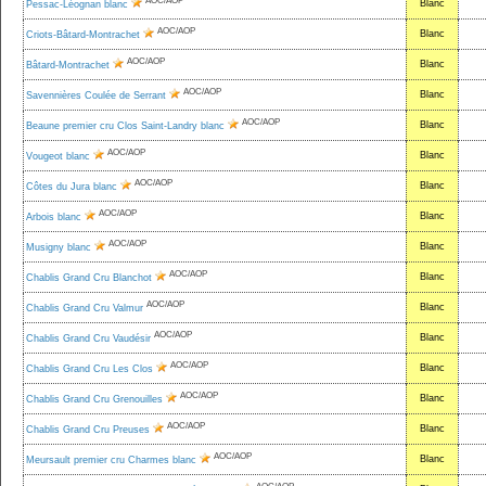
AOC/AOP
Blanc
Pessac-Léognan blanc
AOC/AOP
Blanc
Criots-Bâtard-Montrachet
AOC/AOP
Blanc
Bâtard-Montrachet
AOC/AOP
Blanc
Savennières Coulée de Serrant
AOC/AOP
Blanc
Beaune premier cru Clos Saint-Landry blanc
AOC/AOP
Blanc
Vougeot blanc
AOC/AOP
Blanc
Côtes du Jura blanc
AOC/AOP
Blanc
Arbois blanc
AOC/AOP
Blanc
Musigny blanc
AOC/AOP
Blanc
Chablis Grand Cru Blanchot
AOC/AOP
Blanc
Chablis Grand Cru Valmur
AOC/AOP
Blanc
Chablis Grand Cru Vaudésir
AOC/AOP
Blanc
Chablis Grand Cru Les Clos
AOC/AOP
Blanc
Chablis Grand Cru Grenouilles
AOC/AOP
Blanc
Chablis Grand Cru Preuses
AOC/AOP
Blanc
Meursault premier cru Charmes blanc