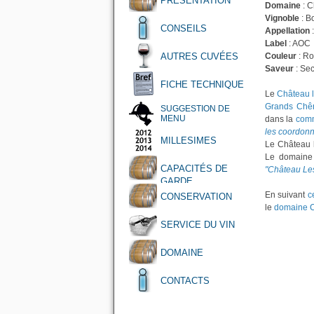
PRÉSENTATION
Domaine
: 
Vignoble
: B
CONSEILS
Appellation
Label
: AOC
AUTRES CUVÉES
Couleur
: R
Saveur
: Se
FICHE TECHNIQUE
Le
Château 
Grands Chê
SUGGESTION DE
MENU
dans la
comm
les coordon
MILLESIMES
Le Château 
Le domaine 
CAPACITÉS DE
"Château Le
GARDE
En suivant
c
CONSERVATION
le
domaine 
SERVICE DU VIN
DOMAINE
CONTACTS