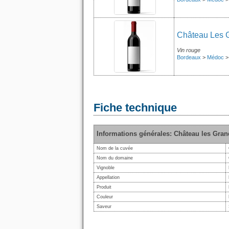
Château Les 
Vin rouge
Bordeaux
>
Médoc
Fiche technique
Informations générales: Château les Gra
Nom de la cuvée
Nom du domaine
Vignoble
Appellation
Produit
Couleur
Saveur