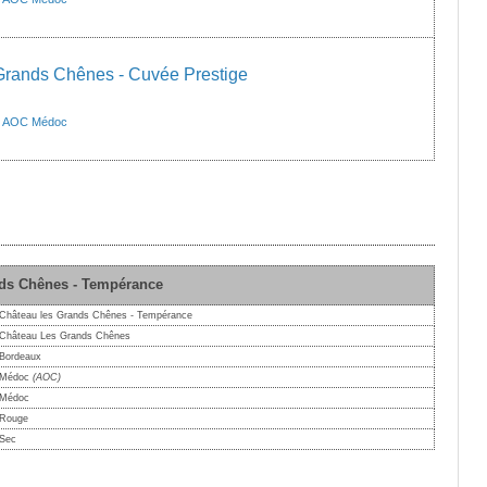
Grands Chênes - Cuvée Prestige
>
AOC Médoc
nds Chênes - Tempérance
Château les Grands Chênes - Tempérance
Château Les Grands Chênes
Bordeaux
Médoc
(AOC)
Médoc
Rouge
Sec