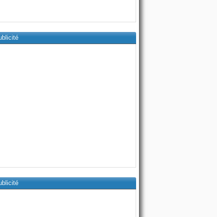
blicité
blicité