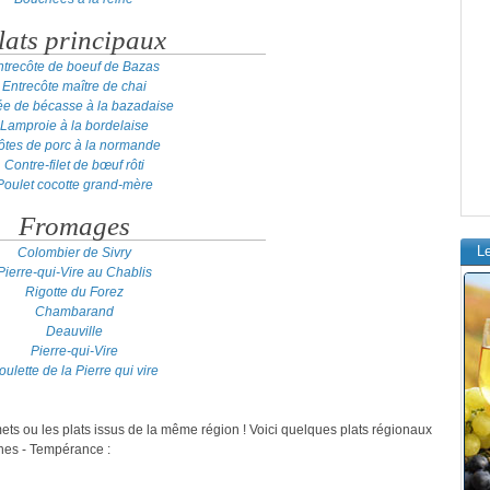
lats principaux
ntrecôte de boeuf de Bazas
Entrecôte maître de chai
e de bécasse à la bazadaise
Lamproie à la bordelaise
ôtes de porc à la normande
Contre-filet de bœuf rôti
Poulet cocotte grand-mère
Fromages
L
Colombier de Sivry
Pierre-qui-Vire au Chablis
Rigotte du Forez
Chambarand
Deauville
Pierre-qui-Vire
oulette de la Pierre qui vire
mets ou les plats issus de la même région ! Voici quelques plats régionaux
nes - Tempérance :