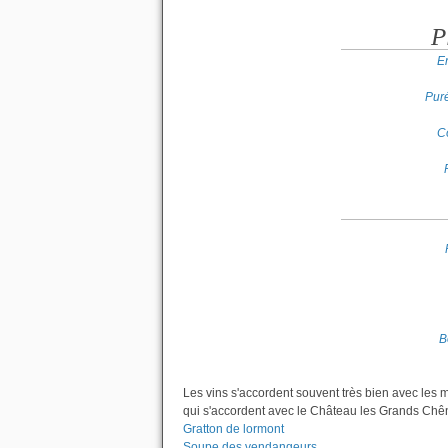
P
E
Puré
C
B
Les vins s'accordent souvent très bien avec les 
qui s'accordent avec le Château les Grands Chê
Gratton de lormont
Soupe des vendangeurs