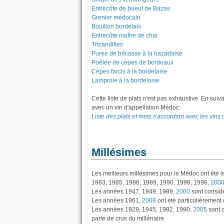
Entrecôte de boeuf de Bazas
Grenier médocain
Bouillon bordelais
Entrecôte maître de chai
Tricandilles
Purée de bécasse à la bazadaise
Poêlée de cèpes de bordeaux
Cèpes farcis à la bordelaise
Lamproie à la bordelaise
Cette liste de plats n'est pas exhaustive. En suiv
avec un vin d'appellation Médoc:
Liste des plats et mets s'accordant avec les vins
Millésimes
Les meilleurs millésimes pour le Médoc ont été 
1983, 1985, 1986, 1989, 1990, 1996, 1998,
200
Les années 1947, 1949, 1989,
2000
sont consid
Les années 1961,
2009
ont été particulièrement 
Les années 1929, 1945, 1982, 1990,
2005
sont 
parle de crus du millénaire.