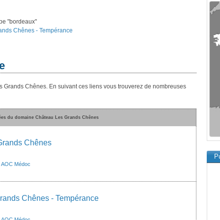
ype "bordeaux"
 Grands Chênes - Tempérance
e
es Grands Chênes. En suivant ces liens vous trouverez de nombreuses
vées du domaine Château Les Grands Chênes
Grands Chênes
Pu
>
AOC Médoc
Grands Chênes - Tempérance
>
AOC Médoc