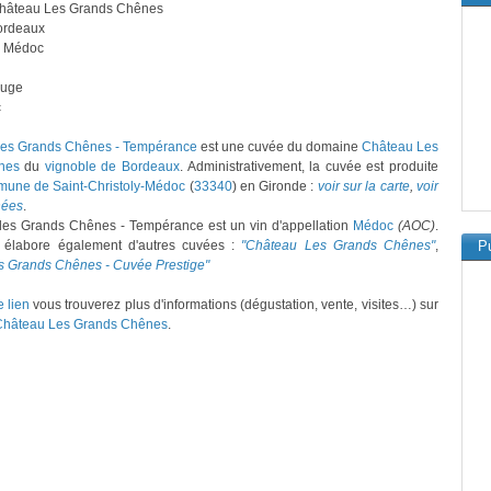
Château Les Grands Chênes
ordeaux
: Médoc
ouge
c
les Grands Chênes - Tempérance
est une cuvée du domaine
Château Les
nes
du
vignoble de Bordeaux
. Administrativement, la cuvée est produite
une de Saint-Christoly-Médoc
(
33340
) en Gironde :
voir sur la carte
,
voir
nées
.
les Grands Chênes - Tempérance est un vin d'appellation
Médoc
(AOC)
.
élabore également d'autres cuvées :
"Château Les Grands Chênes"
,
Pu
s Grands Chênes - Cuvée Prestige"
e lien
vous trouverez plus d'informations (dégustation, vente, visites…) sur
Château Les Grands Chênes
.