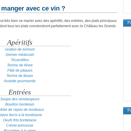
 manger avec ce vin ?
très bien se marier avec des apéritifs, des entrées, des plats principaux
Pu
ont tous les plats conviendront parfaitement avec le Château les Grands
Apéritifs
Gratton de lormont
Grenier médocain
Tricandilles
Terrine de lièvre
Pâté de pâques
Terrine de faisan
Assiette gourmande
Entrées
Soupe des vendangeurs
Bouillon bordelais
êlée de cèpes de bordeaux
Pu
èpes farcis à la bordelaise
Oeufs frits bordelaise
Crème princesse
Bouchées à la reine