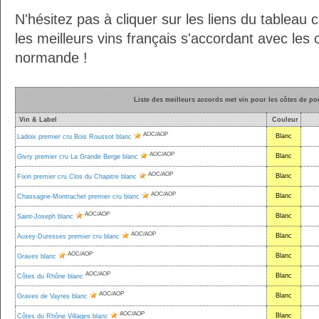
N'hésitez pas à cliquer sur les liens du tableau 
les meilleurs vins français s'accordant avec les 
normande !
Liste des meilleurs accords met vin pour les côtes de p
Vin & Label
Couleur
AOC/AOP
Blanc
Ladoix premier cru Bois Roussot blanc
AOC/AOP
Blanc
Givry premier cru La Grande Berge blanc
AOC/AOP
Blanc
Fixin premier cru Clos du Chapitre blanc
AOC/AOP
Blanc
Chassagne-Montrachet premier cru blanc
AOC/AOP
Blanc
Saint-Joseph blanc
AOC/AOP
Blanc
Auxey-Duresses premier cru blanc
AOC/AOP
Blanc
Graves blanc
AOC/AOP
Blanc
Côtes du Rhône blanc
AOC/AOP
Blanc
Graves de Vayres blanc
AOC/AOP
Blanc
Côtes du Rhône Villages blanc