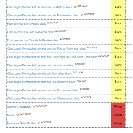
AOC/AOP
Blanc
Chassagne-Montrachet premier cru La Maltroie blanc
AOC/AOP
Blanc
Chassagne-Montrachet premier cru Les Macherelles blanc
AOC/AOP
Blanc
Fixin premier cru Arvelets blanc
AOC/AOP
Blanc
Fixin premier cru Clos Napoléon blanc
AOC/AOP
Blanc
Fixin premier cru Clos de la Perrière blanc
AOC/AOP
Blanc
Chassagne-Montrachet premier cru Les Petites Fairendes blanc
AOC/AOP
Blanc
Chassagne-Montrachet premier cru Chassagne du Clos Saint-Jean blanc
AOC/AOP
Blanc
Chassagne-Montrachet premier cru Francemont blanc
AOC/AOP
Blanc
Chassagne-Montrachet premier cru Guerchère blanc
AOC/AOP
Blanc
Chassagne-Montrachet premier cru Les Baudines blanc
AOC/AOP
Blanc
Chassagne-Montrachet premier cru Les Brussonnes blanc
AOC/AOP
Blanc
Chassagne-Montrachet premier cru Les Chenevottes blanc
AOC/AOP
Rouge
Saumur-Champigny
AOC/AOP
Rouge
Médoc
AOC/AOP
Rouge
Montagne-Saint-Emilion