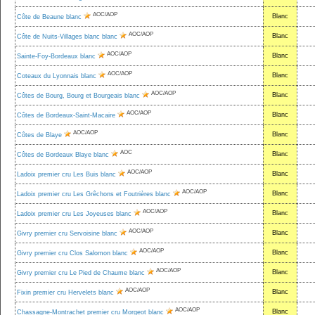
AOC/AOP
Blanc
Côte de Beaune blanc
AOC/AOP
Blanc
Côte de Nuits-Villages blanc blanc
AOC/AOP
Blanc
Sainte-Foy-Bordeaux blanc
AOC/AOP
Blanc
Coteaux du Lyonnais blanc
AOC/AOP
Blanc
Côtes de Bourg, Bourg et Bourgeais blanc
AOC/AOP
Blanc
Côtes de Bordeaux-Saint-Macaire
AOC/AOP
Blanc
Côtes de Blaye
AOC
Blanc
Côtes de Bordeaux Blaye blanc
AOC/AOP
Blanc
Ladoix premier cru Les Buis blanc
AOC/AOP
Blanc
Ladoix premier cru Les Grêchons et Foutrières blanc
AOC/AOP
Blanc
Ladoix premier cru Les Joyeuses blanc
AOC/AOP
Blanc
Givry premier cru Servoisine blanc
AOC/AOP
Blanc
Givry premier cru Clos Salomon blanc
AOC/AOP
Blanc
Givry premier cru Le Pied de Chaume blanc
AOC/AOP
Blanc
Fixin premier cru Hervelets blanc
AOC/AOP
Blanc
Chassagne-Montrachet premier cru Morgeot blanc