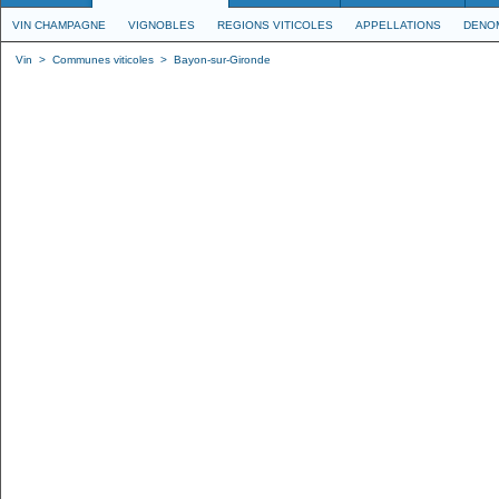
VIN CHAMPAGNE
VIGNOBLES
REGIONS VITICOLES
APPELLATIONS
DENO
Vin
>
Communes viticoles
>
Bayon-sur-Gironde