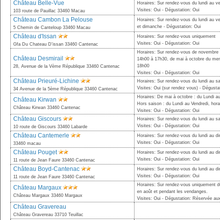
Château Belle-Vue
Horaires: Sur rendez-vous du lundi au v
Visites: Oui - Dégustation: Oui
103 route de Pauillac 33460 Macau
Château Cambon La Pelouse
Horaires: Sur rendez-vous du lundi au v
et dimanche - Dégustation: Oui
5 Chemin de Canteloup 33460 Macau
Château d'Issan
Horaires: Sur rendez-vous uniquement
Visites: Oui - Dégustation: Oui
Gfa Du Chateau D'issan 33460 Cantenac
Horaires: Sur rendez-vous de novembre à
Château Desmirail
14h00 à 17h30, de mai à octobre du mer
18h00
28, Avenue de la Vème République 33460 Cantenac
Visites: Oui - Dégustation: Oui
Château Prieuré-Lichine
Horaires: Sur rendez-vous du lundi au 
Visites: Oui (sur rendez vous) - Dégusta
34 Avenue de la 5ème République 33460 Cantenac
Horaires: De mai à octobre : du Lundi a
Château Kirwan
Hors saison : du Lundi au Vendredi, horai
Château Kirwan 33460 Cantenac
Visites: Oui - Dégustation: Oui
Château Giscours
Horaires: Sur rendez-vous du lundi au 
Visites: Oui - Dégustation: Oui
10 route de Giscours 33460 Labarde
Château Cantemerle
Horaires: Sur rendez-vous du lundi au 
Visites: Oui - Dégustation: Oui
33460 macau
Château Pouget
Horaires: Sur rendez-vous du lundi au 
Visites: Oui - Dégustation: Oui
11 route de Jean Faure 33460 Cantenac
Château Boyd-Cantenac
Horaires: Sur rendez-vous du lundi au 
Visites: Oui - Dégustation: Oui
11 route de Jean Faure 33460 Cantenac
Horaires: Sur rendez-vous uniquement du
Château Margaux
en août et pendant les vendanges.
Château Margaux 33460 Margaux
Visites: Oui - Dégustation: Réservée au
Château Gravereau
Château Gravereau 33710 Teuillac