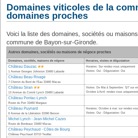
Domaines viticoles de la com
domaines proches
Voici la liste des domaines, sociétés ou maison
commune de Bayon-sur-Gironde.
Autres domaines, sociétés ou maisons de négoce proches
Domaines, sociétés, maisons de négoce
Horaires, visites et dégustation
Château Dauzac
Horaires: Sur rendez-vous uniquement
Visites: Oui - Dégustation: Oui
1 Avenue Georges Johnston 33460 Labarde
Château Beau Rivage
7 Chemin du Bord de l'Eau 33460 Macau
Château Siran
Visites: De Mai à Septembre: 7j/7 sur e
Octobre à Avril: rendez-vous uniquemen
13 Avenue du Comté Lynch 33460 Labarde
Château Pontac-Lynch
Route du Port 33460 Margaux
Château Puynard
Horaires: Octobre à mai: sur rendez-vou
Visites: Oui - Dégustation: Oui
6 Avenue de la Libération 33390 Berson
Michel Lynch - Jean-Michel Cazes
Route de Bordeaux 33460 Macau
Château Peychaud - Côtes de Bourg
Château Peychaud 33710 Teuillac