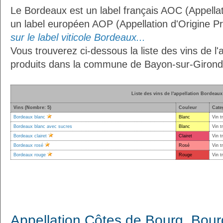
Le Bordeaux est un label français AOC (Appellat
un label européen AOP (Appellation d'Origine P
sur le label viticole Bordeaux...
Vous trouverez ci-dessous la liste des vins de l
produits dans la commune de Bayon-sur-Girond
Liste des vins de l'appellation Bordeaux
Vins (Nombre: 5)
Couleur
Cate
Bordeaux blanc
Blanc
Vin t
Bordeaux blanc avec sucres
Blanc
Vin t
Bordeaux clairet
Clairet
Vin t
Bordeaux rosé
Rosé
Vin t
Bordeaux rouge
Rouge
Vin t
Appellation Côtes de Bourg, Bour