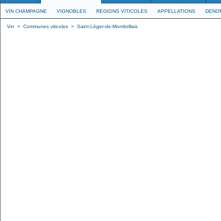
VIN CHAMPAGNE
VIGNOBLES
REGIONS VITICOLES
APPELLATIONS
DENO
Vin
>
Communes viticoles
>
Saint-Léger-de-Montbrillais