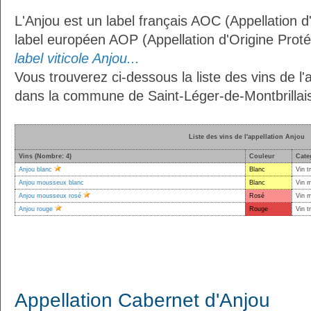
L'Anjou est un label français AOC (Appellation d
label européen AOP (Appellation d'Origine Prot
label viticole Anjou...
Vous trouverez ci-dessous la liste des vins de l'
dans la commune de Saint-Léger-de-Montbrillais
Liste des vins de l'appellation Anjou
Vins (Nombre: 4)
Couleur
Cate
Anjou blanc
Blanc
Vin t
Anjou mousseux blanc
Blanc
Vin 
Anjou mousseux rosé
Rosé
Vin 
Anjou rouge
Rouge
Vin t
Appellation Cabernet d'Anjou