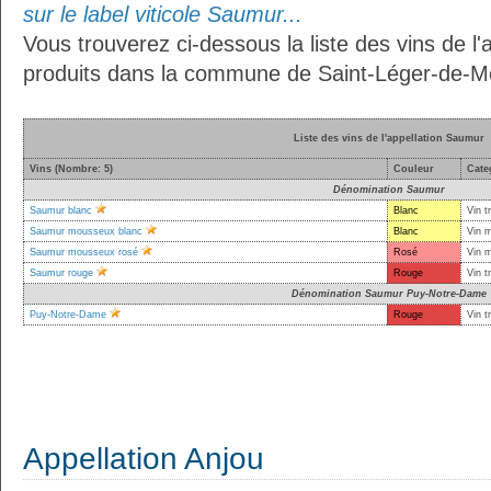
sur le label viticole Saumur...
Vous trouverez ci-dessous la liste des vins de l
produits dans la commune de Saint-Léger-de-Mon
Liste des vins de l'appellation Saumur
Vins (Nombre: 5)
Couleur
Cate
Dénomination Saumur
Saumur blanc
Blanc
Vin t
Saumur mousseux blanc
Blanc
Vin 
Saumur mousseux rosé
Rosé
Vin 
Saumur rouge
Rouge
Vin t
Dénomination Saumur Puy-Notre-Dame
Puy-Notre-Dame
Rouge
Vin t
Appellation Anjou