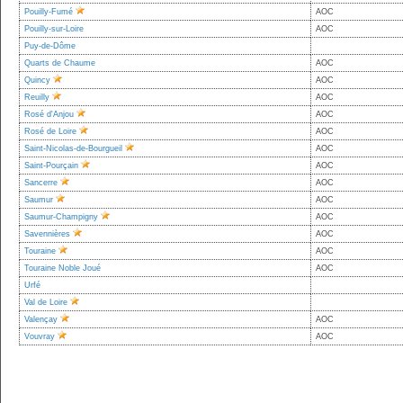
Pouilly-Fumé
AOC
Pouilly-sur-Loire
AOC
Puy-de-Dôme
Quarts de Chaume
AOC
Quincy
AOC
Reuilly
AOC
Rosé d'Anjou
AOC
Rosé de Loire
AOC
Saint-Nicolas-de-Bourgueil
AOC
Saint-Pourçain
AOC
Sancerre
AOC
Saumur
AOC
Saumur-Champigny
AOC
Savennières
AOC
Touraine
AOC
Touraine Noble Joué
AOC
Urfé
Val de Loire
Valençay
AOC
Vouvray
AOC