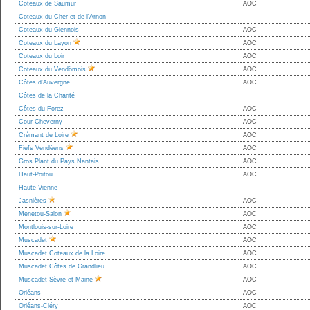
Coteaux de Saumur
AOC
Coteaux du Cher et de l'Arnon
Coteaux du Giennois
AOC
Coteaux du Layon
AOC
Coteaux du Loir
AOC
Coteaux du Vendômois
AOC
Côtes d'Auvergne
AOC
Côtes de la Charité
Côtes du Forez
AOC
Cour-Cheverny
AOC
Crémant de Loire
AOC
Fiefs Vendéens
AOC
Gros Plant du Pays Nantais
AOC
Haut-Poitou
AOC
Haute-Vienne
Jasnières
AOC
Menetou-Salon
AOC
Montlouis-sur-Loire
AOC
Muscadet
AOC
Muscadet Coteaux de la Loire
AOC
Muscadet Côtes de Grandlieu
AOC
Muscadet Sèvre et Maine
AOC
Orléans
AOC
Orléans-Cléry
AOC