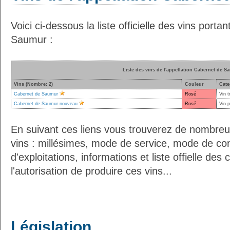
Voici ci-dessous la liste officielle des vins porta
Saumur :
Liste des vins de l'appellation Cabernet de S
Vins (Nombre: 2)
Couleur
Cate
Cabernet de Saumur
Rosé
Vin t
Cabernet de Saumur nouveau
Rosé
Vin 
En suivant ces liens vous trouverez de nombreu
vins : millésimes, mode de service, mode de co
d'exploitations, informations et liste offielle d
l'autorisation de produire ces vins...
Législation