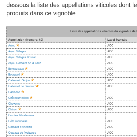
dessous la liste des appellations viticoles dont 
produits dans ce vignoble.
Liste des appellations viticoles du vignoble de 
Appellation (Nombre: 60)
Label français
Anjou
AOC
Anjou Villages
AOC
Anjou Villages Brissac
AOC
Anjou-Coteaux de la Loire
AOC
Bonnezeaux
AOC
Bourgueil
AOC
Cabernet d'Anjou
AOC
Cabernet de Saumur
AOC
Calvados
Châteaumeillant
AOC
Cheverny
AOC
Chinon
AOC
Comtés Rhodaniens
Côte roannaise
AOC
Coteaux d'Ancenis
AOC
Coteaux de l'Aubance
AOC