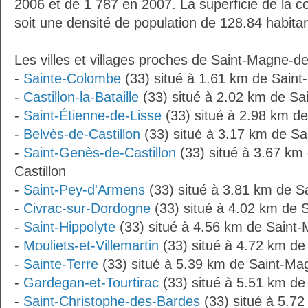
2006 et de 1 787 en 2007. La superficie de la
soit une densité de population de 128.84 habita
Les villes et villages proches de Saint-Magne-de-
-
Sainte-Colombe
(33) situé à 1.61 km de Saint
-
Castillon-la-Bataille
(33) situé à 2.02 km de Sa
-
Saint-Étienne-de-Lisse
(33) situé à 2.98 km de
-
Belvès-de-Castillon
(33) situé à 3.17 km de Sa
-
Saint-Genès-de-Castillon
(33) situé à 3.67 km
Castillon
-
Saint-Pey-d'Armens
(33) situé à 3.81 km de S
-
Civrac-sur-Dordogne
(33) situé à 4.02 km de 
-
Saint-Hippolyte
(33) situé à 4.56 km de Saint-
-
Mouliets-et-Villemartin
(33) situé à 4.72 km de
-
Sainte-Terre
(33) situé à 5.39 km de Saint-Mag
-
Gardegan-et-Tourtirac
(33) situé à 5.51 km de
-
Saint-Christophe-des-Bardes
(33) situé à 5.7