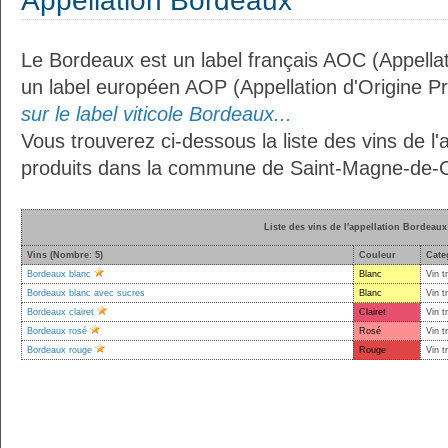
Appellation Bordeaux
Le Bordeaux est un label français AOC (Appellat
un label européen AOP (Appellation d'Origine P
sur le label viticole Bordeaux...
Vous trouverez ci-dessous la liste des vins de l
produits dans la commune de Saint-Magne-de-Ca
Liste des vins de l'appellation Bordeaux
Vins (Nombre: 5)
Couleur
Cate
Bordeaux blanc
Blanc
Vin t
Bordeaux blanc avec sucres
Blanc
Vin t
Bordeaux clairet
Clairet
Vin t
Bordeaux rosé
Rosé
Vin t
Bordeaux rouge
Rouge
Vin t