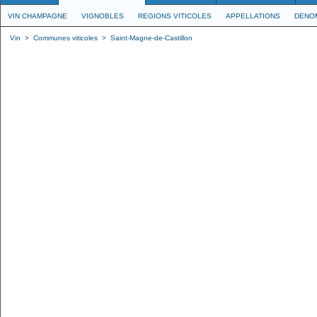
VIN CHAMPAGNE
VIGNOBLES
REGIONS VITICOLES
APPELLATIONS
DENO
Vin
>
Communes viticoles
>
Saint-Magne-de-Castillon