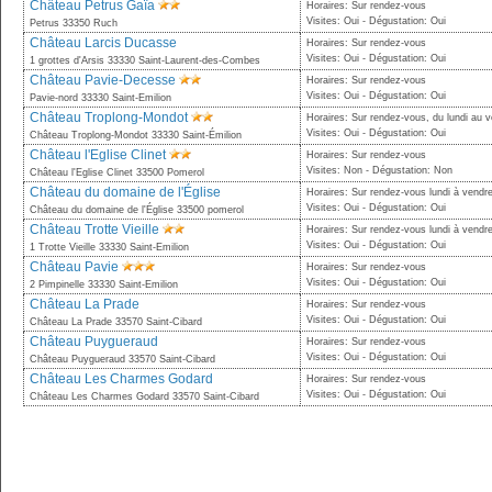
Château Petrus Gaïa
Horaires: Sur rendez-vous
Visites: Oui - Dégustation: Oui
Petrus 33350 Ruch
Château Larcis Ducasse
Horaires: Sur rendez-vous
Visites: Oui - Dégustation: Oui
1 grottes d'Arsis 33330 Saint-Laurent-des-Combes
Château Pavie-Decesse
Horaires: Sur rendez-vous
Visites: Oui - Dégustation: Oui
Pavie-nord 33330 Saint-Emilion
Château Troplong-Mondot
Horaires: Sur rendez-vous, du lundi au 
Visites: Oui - Dégustation: Oui
Château Troplong-Mondot 33330 Saint-Émilion
Château l'Eglise Clinet
Horaires: Sur rendez-vous
Visites: Non - Dégustation: Non
Château l'Eglise Clinet 33500 Pomerol
Château du domaine de l'Église
Horaires: Sur rendez-vous lundi à vendre
Visites: Oui - Dégustation: Oui
Château du domaine de l'Église 33500 pomerol
Château Trotte Vieille
Horaires: Sur rendez-vous lundi à vendre
Visites: Oui - Dégustation: Oui
1 Trotte Vieille 33330 Saint-Emilion
Château Pavie
Horaires: Sur rendez-vous
Visites: Oui - Dégustation: Oui
2 Pimpinelle 33330 Saint-Emilion
Château La Prade
Horaires: Sur rendez-vous
Visites: Oui - Dégustation: Oui
Château La Prade 33570 Saint-Cibard
Château Puygueraud
Horaires: Sur rendez-vous
Visites: Oui - Dégustation: Oui
Château Puygueraud 33570 Saint-Cibard
Château Les Charmes Godard
Horaires: Sur rendez-vous
Visites: Oui - Dégustation: Oui
Château Les Charmes Godard 33570 Saint-Cibard