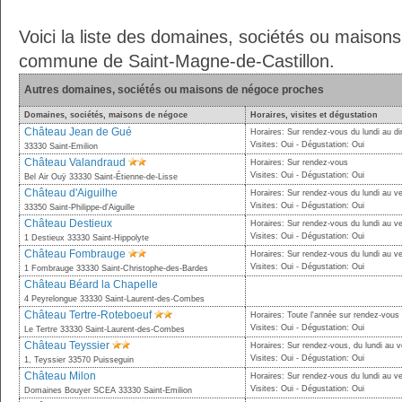
Voici la liste des domaines, sociétés ou maison
commune de Saint-Magne-de-Castillon.
Autres domaines, sociétés ou maisons de négoce proches
Domaines, sociétés, maisons de négoce
Horaires, visites et dégustation
Château Jean de Gué
Horaires: Sur rendez-vous du lundi au 
Visites: Oui - Dégustation: Oui
33330 Saint-Emilion
Château Valandraud
Horaires: Sur rendez-vous
Visites: Oui - Dégustation: Oui
Bel Air Ouÿ 33330 Saint-Étienne-de-Lisse
Château d'Aiguilhe
Horaires: Sur rendez-vous du lundi au v
Visites: Oui - Dégustation: Oui
33350 Saint-Philippe-d'Aiguille
Château Destieux
Horaires: Sur rendez-vous du lundi au v
Visites: Oui - Dégustation: Oui
1 Destieux 33330 Saint-Hippolyte
Château Fombrauge
Horaires: Sur rendez-vous du lundi au v
Visites: Oui - Dégustation: Oui
1 Fombrauge 33330 Saint-Christophe-des-Bardes
Château Béard la Chapelle
4 Peyrelongue 33330 Saint-Laurent-des-Combes
Château Tertre-Roteboeuf
Horaires: Toute l'année sur rendez-vous
Visites: Oui - Dégustation: Oui
Le Tertre 33330 Saint-Laurent-des-Combes
Château Teyssier
Horaires: Sur rendez-vous, du lundi au 
Visites: Oui - Dégustation: Oui
1, Teyssier 33570 Puisseguin
Château Milon
Horaires: Sur rendez-vous du lundi au v
Visites: Oui - Dégustation: Oui
Domaines Bouyer SCEA 33330 Saint-Emilion