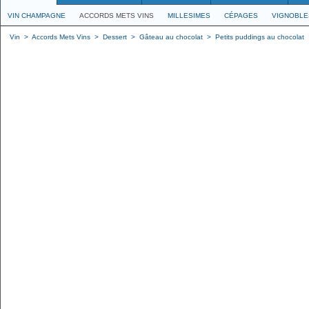
VIN CHAMPAGNE
ACCORDS METS VINS
MILLESIMES
CÉPAGES
VIGNOBLE
Vin
>
Accords Mets Vins
>
Dessert
>
Gâteau au chocolat
>
Petits puddings au chocolat