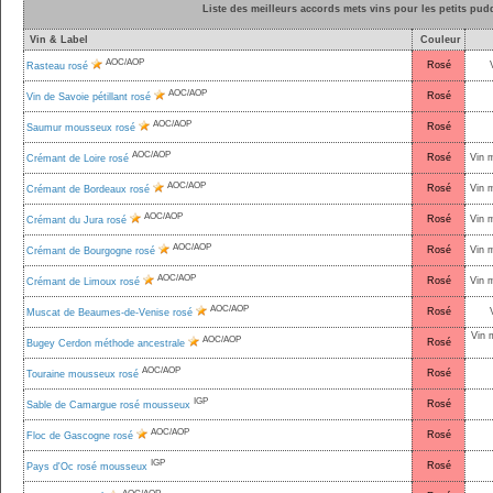
Liste des meilleurs accords mets vins pour les petits pud
Vin & Label
Couleur
AOC/AOP
Rosé
Rasteau rosé
AOC/AOP
Rosé
Vin de Savoie pétillant rosé
AOC/AOP
Rosé
Saumur mousseux rosé
AOC/AOP
Rosé
Vin 
Crémant de Loire rosé
AOC/AOP
Rosé
Vin 
Crémant de Bordeaux rosé
AOC/AOP
Rosé
Vin 
Crémant du Jura rosé
AOC/AOP
Rosé
Vin 
Crémant de Bourgogne rosé
AOC/AOP
Rosé
Vin 
Crémant de Limoux rosé
AOC/AOP
Rosé
Muscat de Beaumes-de-Venise rosé
Vin 
AOC/AOP
Rosé
Bugey Cerdon méthode ancestrale
AOC/AOP
Rosé
Touraine mousseux rosé
IGP
Rosé
Sable de Camargue rosé mousseux
AOC/AOP
Rosé
Floc de Gascogne rosé
IGP
Rosé
Pays d'Oc rosé mousseux