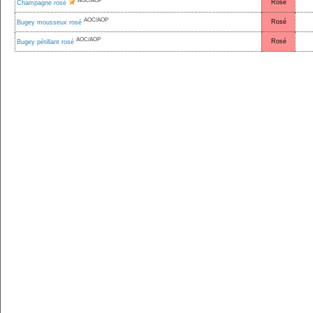
AOC/AOP
Rosé
Champagne rosé
AOC/AOP
Rosé
Bugey mousseux rosé
AOC/AOP
Rosé
Bugey pétillant rosé