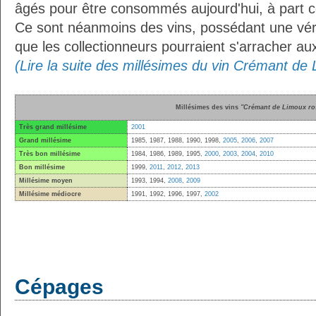
âgés pour être consommés aujourd'hui, à part ce
Ce sont néanmoins des vins, possédant une vérit
que les collectionneurs pourraient s'arracher a
(Lire la suite des millésimes du vin Crémant de
Millésimes des vins
"Crémant de Limoux ro
Très grand millésime
2001
Grand millésime
1985, 1987, 1988, 1990, 1998,
2005
,
2006
,
2007
Très bon millésime
1984, 1986, 1989, 1995,
2000
,
2003
,
2004
,
2010
Bon millésime
1999,
2011
,
2012
,
2013
Millésime moyen
1993, 1994,
2008
,
2009
Millésime médiocre
1991, 1992, 1996, 1997,
2002
Cépages