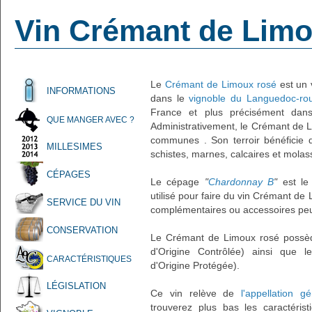
Vin Crémant de Limo
Le
Crémant de Limoux rosé
est un 
INFORMATIONS
dans le
vignoble du Languedoc-rou
France et plus précisément da
QUE MANGER AVEC ?
Administrativement, le Crémant de L
communes . Son terroir bénéficie d
MILLESIMES
schistes, marnes, calcaires et molas
CÉPAGES
Le cépage
"
Chardonnay B
"
est le 
utilisé pour faire du vin Crémant de
SERVICE DU VIN
complémentaires ou accessoires peuv
CONSERVATION
Le Crémant de Limoux rosé possède
d'Origine Contrôlée) ainsi que l
CARACTÉRISTIQUES
d'Origine Protégée).
LÉGISLATION
Ce vin relève de
l'appellation 
trouverez plus bas les caractérist