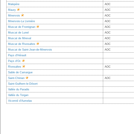
Malepère
AOC
Maury
AOC
Minervois
AOC
Minervois-La Livinière
AOC
Muscat de Frontignan
AOC
Muscat de Lunel
AOC
Muscat de Mireval
AOC
Muscat de Rivesaltes
AOC
Muscat de Saint-Jean-de-Minervois
AOC
Pays d'Hérault
Pays d'Oc
Rivesaltes
AOC
Sable de Camargue
Saint-Chinian
AOC
Saint-Guilhem-le-Désert
Vallée du Paradis
Vallée du Torgan
Vicomté d'Aumelas