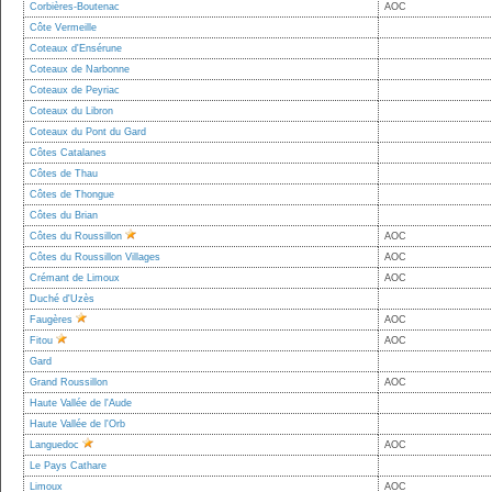
Corbières-Boutenac
AOC
Côte Vermeille
Coteaux d'Ensérune
Coteaux de Narbonne
Coteaux de Peyriac
Coteaux du Libron
Coteaux du Pont du Gard
Côtes Catalanes
Côtes de Thau
Côtes de Thongue
Côtes du Brian
Côtes du Roussillon
AOC
Côtes du Roussillon Villages
AOC
Crémant de Limoux
AOC
Duché d'Uzès
Faugères
AOC
Fitou
AOC
Gard
Grand Roussillon
AOC
Haute Vallée de l'Aude
Haute Vallée de l'Orb
Languedoc
AOC
Le Pays Cathare
Limoux
AOC