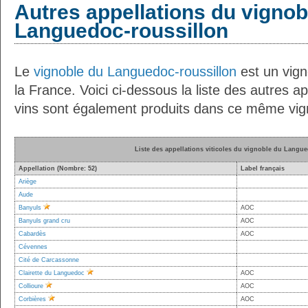
Autres appellations du vignob
Languedoc-roussillon
Le
vignoble du Languedoc-roussillon
est un vign
la France. Voici ci-dessous la liste des autres ap
vins sont également produits dans ce même vig
Liste des appellations viticoles du vignoble du Langu
Appellation (Nombre: 52)
Label français
Ariège
Aude
Banyuls
AOC
Banyuls grand cru
AOC
Cabardès
AOC
Cévennes
Cité de Carcassonne
Clairette du Languedoc
AOC
Collioure
AOC
Corbières
AOC