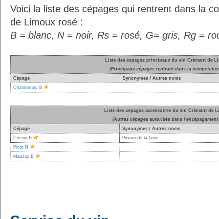
Voici la liste des cépages qui rentrent dans la 
de Limoux rosé :
B = blanc, N = noir, Rs = rosé, G= gris, Rg = r
Liste des cepages principaux du vin Crémant de L
(Principaux cépages rentrant dans la compositio
Cépage
Synonymes / Autres noms
Chardonnay B
Liste des cepages accessoires du vin Crémant de 
(Autres cépages autorisés dans l'encépagement 
Cépage
Synonymes / Autres noms
Chenin B
Pineau de la Loire
Pinot N
Mauzac B