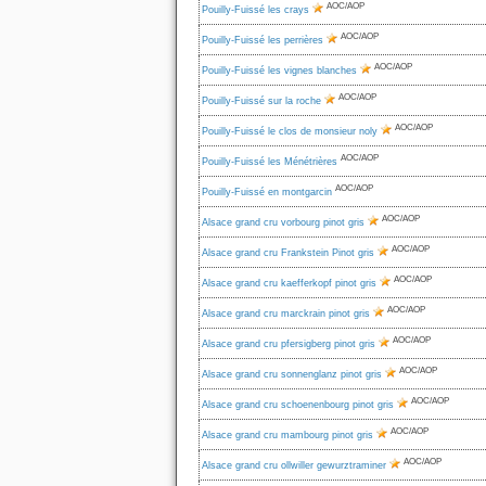
AOC/AOP
Pouilly-Fuissé les crays
AOC/AOP
Pouilly-Fuissé les perrières
AOC/AOP
Pouilly-Fuissé les vignes blanches
AOC/AOP
Pouilly-Fuissé sur la roche
AOC/AOP
Pouilly-Fuissé le clos de monsieur noly
AOC/AOP
Pouilly-Fuissé les Ménétrières
AOC/AOP
Pouilly-Fuissé en montgarcin
AOC/AOP
Alsace grand cru vorbourg pinot gris
AOC/AOP
Alsace grand cru Frankstein Pinot gris
AOC/AOP
Alsace grand cru kaefferkopf pinot gris
AOC/AOP
Alsace grand cru marckrain pinot gris
AOC/AOP
Alsace grand cru pfersigberg pinot gris
AOC/AOP
Alsace grand cru sonnenglanz pinot gris
AOC/AOP
Alsace grand cru schoenenbourg pinot gris
AOC/AOP
Alsace grand cru mambourg pinot gris
AOC/AOP
Alsace grand cru ollwiller gewurztraminer