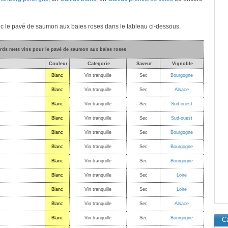
ec le pavé de saumon aux baies roses dans le tableau ci-dessous.
ords mets vins pour le pavé de saumon aux baies roses
Couleur
Categorie
Saveur
Vignoble
Blanc
Vin tranquille
Sec
Bourgogne
Blanc
Vin tranquille
Sec
Alsace
Blanc
Vin tranquille
Sec
Sud-ouest
Blanc
Vin tranquille
Sec
Sud-ouest
Blanc
Vin tranquille
Sec
Bourgogne
Blanc
Vin tranquille
Sec
Bourgogne
Blanc
Vin tranquille
Sec
Bourgogne
Blanc
Vin tranquille
Sec
Loire
Blanc
Vin tranquille
Sec
Loire
Blanc
Vin tranquille
Sec
Alsace
Blanc
Vin tranquille
Sec
Bourgogne
C