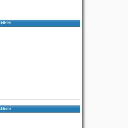
blicité
blicité