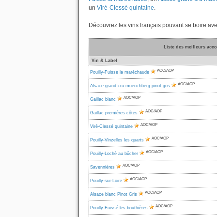
un
Viré-Clessé quintaine
.
Découvrez les vins français pouvant se boire av
Liste des meilleurs acc
Vin & Label
AOC/AOP
Pouilly-Fuissé la maréchaude
AOC/AOP
Alsace grand cru muenchberg pinot gris
AOC/AOP
Gaillac blanc
AOC/AOP
Gaillac premières côtes
AOC/AOP
Viré-Clessé quintaine
AOC/AOP
Pouilly-Vinzelles les quarts
AOC/AOP
Pouilly-Loché au bûcher
AOC/AOP
Savennières
AOC/AOP
Pouilly-sur-Loire
AOC/AOP
Alsace blanc Pinot Gris
AOC/AOP
Pouilly-Fuissé les bouthières