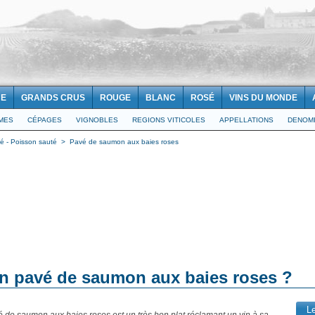
NE
GRANDS CRUS
ROUGE
BLANC
ROSÉ
VINS DU MONDE
IMES
CÉPAGES
VIGNOBLES
REGIONS VITICOLES
APPELLATIONS
DENOMI
é - Poisson sauté
>
Pavé de saumon aux baies roses
un pavé de saumon aux baies roses ?
L