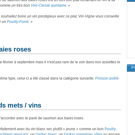
 de saumon aux baies roses est un très bon plat réclamant un vin à sa
comme un très bon
Viré-Clessé quintaine
. »
 souhaitez boire un vin prestigieux avec ce plat, Vin-Vigne vous conseille
ir un
Pouilly-Fumé
. »
aies roses
février à septembre mais il n'est pas rare de le voir dans nos assiettes le
Pu
 même type, celui-ci a été classé dans la catégorie suivante:
Poisson poêlé
ds mets / vins
 s'accorder avec le pavé de saumon aux baies roses.
faitement avec du vin blanc sec plutôt « jeune » comme un bon
Pouilly-
chberg pinot gris
, un
Gaillac blanc
, un
Gaillac premières côtes
ou encore