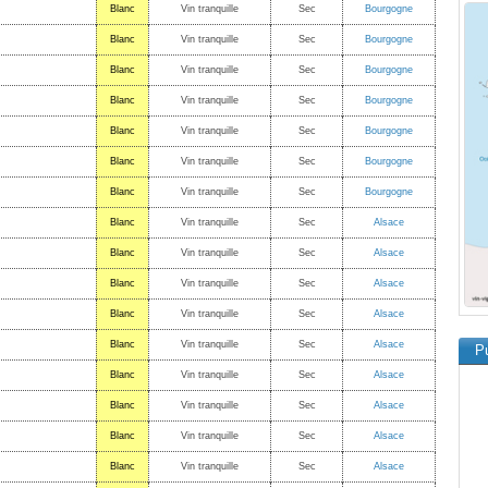
Blanc
Vin tranquille
Sec
Bourgogne
Blanc
Vin tranquille
Sec
Bourgogne
Blanc
Vin tranquille
Sec
Bourgogne
Blanc
Vin tranquille
Sec
Bourgogne
Blanc
Vin tranquille
Sec
Bourgogne
Blanc
Vin tranquille
Sec
Bourgogne
Blanc
Vin tranquille
Sec
Bourgogne
Blanc
Vin tranquille
Sec
Alsace
Blanc
Vin tranquille
Sec
Alsace
Blanc
Vin tranquille
Sec
Alsace
Blanc
Vin tranquille
Sec
Alsace
Blanc
Vin tranquille
Sec
Alsace
Pu
Blanc
Vin tranquille
Sec
Alsace
Blanc
Vin tranquille
Sec
Alsace
Blanc
Vin tranquille
Sec
Alsace
Blanc
Vin tranquille
Sec
Alsace