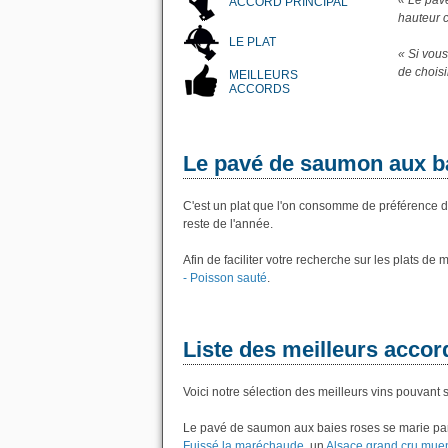
« Le pavé
ACCORD PRINCIPAL
hauteur 
LE PLAT
« Si vous
de chois
MEILLEURS
ACCORDS
Le pavé de saumon aux b
C'est un plat que l'on consomme de préférence de 
reste de l'année.
Afin de faciliter votre recherche sur les plats de
- Poisson sauté
.
Liste des meilleurs accor
Voici notre sélection des meilleurs vins pouvant
Le pavé de saumon aux baies roses se marie par
Fuissé la maréchaude
, un
Alsace grand cru muen