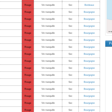
Rouge
Vin tranquille
Sec
Bordeaux
Rouge
Vin tranquille
Sec
Bourgogne
Rouge
Vin tranquille
Sec
Bourgogne
Rouge
Vin tranquille
Sec
Bourgogne
Rouge
Vin tranquille
Sec
Bourgogne
Rouge
Vin tranquille
Sec
Bourgogne
Pu
Rouge
Vin tranquille
Sec
Bourgogne
Rouge
Vin tranquille
Sec
Bourgogne
Rouge
Vin tranquille
Sec
Bourgogne
Rouge
Vin tranquille
Sec
Bourgogne
Rouge
Vin tranquille
Sec
Bourgogne
Rouge
Vin tranquille
Sec
Bourgogne
Rouge
Vin tranquille
Sec
Bourgogne
Rouge
Vin tranquille
Sec
Bourgogne
Rouge
Vin tranquille
Sec
Bourgogne
Rouge
Vin tranquille
Sec
Bourgogne