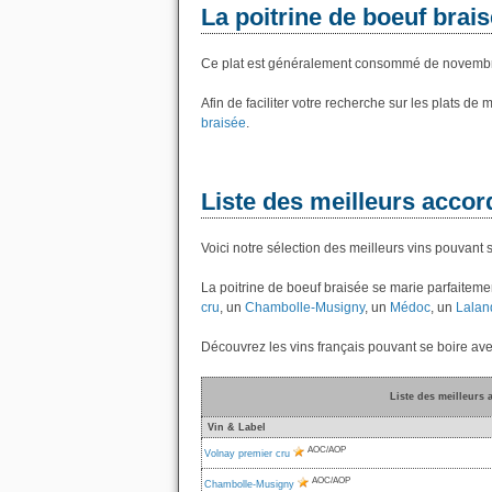
La poitrine de boeuf brai
Ce plat est généralement consommé de novembre
Afin de faciliter votre recherche sur les plats de
braisée
.
Liste des meilleurs accord
Voici notre sélection des meilleurs vins pouvant 
La poitrine de boeuf braisée se marie parfaitem
cru
, un
Chambolle-Musigny
, un
Médoc
, un
Lalan
Découvrez les vins français pouvant se boire ave
Liste des meilleurs 
Vin & Label
AOC/AOP
Volnay premier cru
AOC/AOP
Chambolle-Musigny