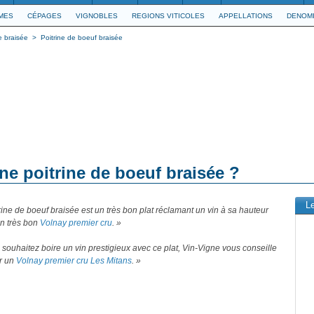
IMES
CÉPAGES
VIGNOBLES
REGIONS VITICOLES
APPELLATIONS
DENOMI
 braisée
>
Poitrine de boeuf braisée
ne poitrine de boeuf braisée ?
L
rine de boeuf braisée est un très bon plat réclamant un vin à sa hauteur
n très bon
Volnay premier cru
. »
 souhaitez boire un vin prestigieux avec ce plat, Vin-Vigne vous conseille
ir un
Volnay premier cru Les Mitans
. »