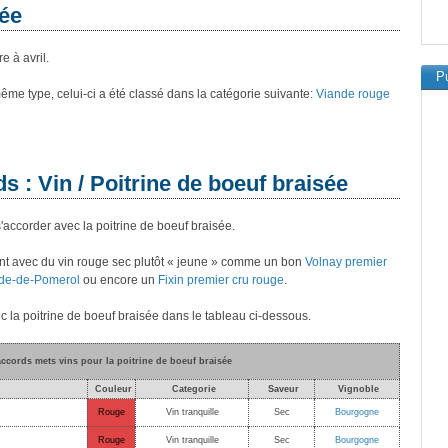
sée
 à avril.
Pu
 même type, celui-ci a été classé dans la catégorie suivante:
Viande rouge
s : Vin / Poitrine de boeuf braisée
s'accorder avec la poitrine de boeuf braisée.
ent avec du vin rouge sec plutôt « jeune » comme un bon
Volnay premier
de-de-Pomerol
ou encore un
Fixin premier cru rouge
.
c la poitrine de boeuf braisée dans le tableau ci-dessous.
accords mets vins pour la poitrine de boeuf braisée
Couleur
Categorie
Saveur
Vignoble
Rouge
Vin tranquille
Sec
Bourgogne
Rouge
Vin tranquille
Sec
Bourgogne