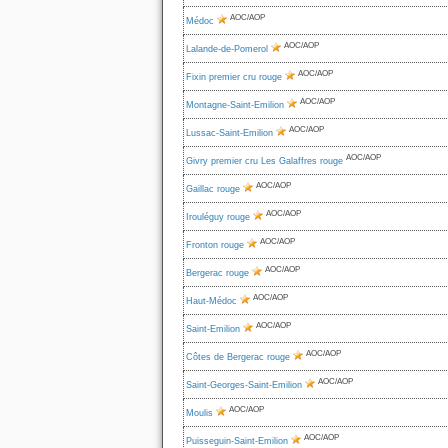
AOC/AOP
Médoc
AOC/AOP
Lalande-de-Pomerol
AOC/AOP
Fixin premier cru rouge
AOC/AOP
Montagne-Saint-Emilion
AOC/AOP
Lussac-Saint-Emilion
AOC/AOP
Givry premier cru Les Galaffres rouge
AOC/AOP
Gaillac rouge
AOC/AOP
Irouléguy rouge
AOC/AOP
Fronton rouge
AOC/AOP
Bergerac rouge
AOC/AOP
Haut-Médoc
AOC/AOP
Saint-Emilion
AOC/AOP
Côtes de Bergerac rouge
AOC/AOP
Saint-Georges-Saint-Emilion
AOC/AOP
Moulis
AOC/AOP
Puisseguin-Saint-Emilion