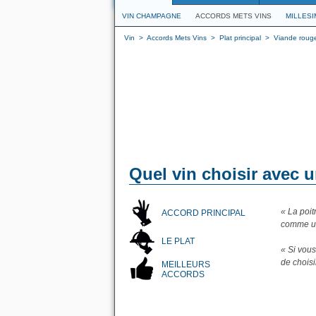
VIN CHAMPAGNE
ACCORDS METS VINS
MILLES
Vin
>
Accords Mets Vins
>
Plat principal
>
Viande rouge
Quel vin choisir avec u
« La poit
ACCORD PRINCIPAL
comme u
LE PLAT
« Si vous
de chois
MEILLEURS
ACCORDS