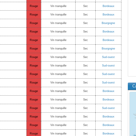
Rouge
Vin tranquille
Sec
Bordeaux
Rouge
Vin tranquille
Sec
Bordeaux
Rouge
Vin tranquille
Sec
Bourgogne
Rouge
Vin tranquille
Sec
Bordeaux
Rouge
Vin tranquille
Sec
Bordeaux
Rouge
Vin tranquille
Sec
Bourgogne
Rouge
Vin tranquille
Sec
Sud-ouest
Rouge
Vin tranquille
Sec
Sud-ouest
Rouge
Vin tranquille
Sec
Sud-ouest
Rouge
Vin tranquille
Sec
Sud-ouest
C
Rouge
Vin tranquille
Sec
Bordeaux
Rouge
Vin tranquille
Sec
Bordeaux
Rouge
Vin tranquille
Sec
Sud-ouest
Rouge
Vin tranquille
Sec
Bordeaux
Rouge
Vin tranquille
Sec
Bordeaux
Rouge
Vin tranquille
Sec
Bordeaux