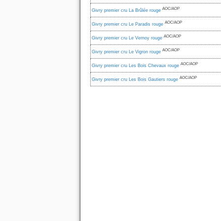
AOC/AOP
Givry premier cru La Brûlée rouge
AOC/AOP
Givry premier cru Le Paradis rouge
AOC/AOP
Givry premier cru Le Vernoy rouge
AOC/AOP
Givry premier cru Le Vigron rouge
AOC/AOP
Givry premier cru Les Bois Chevaux rouge
AOC/AOP
Givry premier cru Les Bois Gautiers rouge