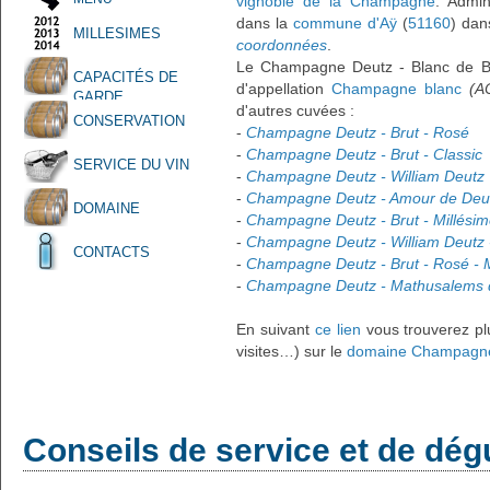
vignoble de la Champagne
. Admin
dans la
commune d'Aÿ
(
51160
) dan
MILLESIMES
coordonnées
.
Le Champagne Deutz - Blanc de Bl
CAPACITÉS DE
d'appellation
Champagne blanc
(A
GARDE
d'autres cuvées :
CONSERVATION
-
Champagne Deutz - Brut - Rosé
-
Champagne Deutz - Brut - Classic
SERVICE DU VIN
-
Champagne Deutz - William Deutz
-
Champagne Deutz - Amour de Deu
DOMAINE
-
Champagne Deutz - Brut - Millési
-
Champagne Deutz - William Deutz 
CONTACTS
-
Champagne Deutz - Brut - Rosé - M
-
Champagne Deutz - Mathusalems de
En suivant
ce lien
vous trouverez plu
visites…) sur le
domaine Champagn
Conseils de service et de dég