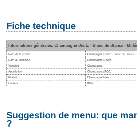
Fiche technique
Informations générales: Champagne Deutz - Blanc de Blancs - Mill
Nom de la cuvée
Champagne Deutz - Blanc de Blancs - 
Nom du domaine
Champagne Deutz
Vignoble
Champagne
Appellation
Champagne
(AOC)
Produit
Champagne blanc
Couleur
Blanc
Suggestion de menu: que man
?