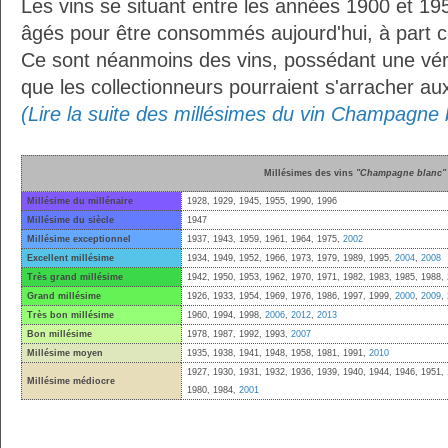
Les vins se situant entre les années 1900 et 19
âgés pour être consommés aujourd'hui, à part ce
Ce sont néanmoins des vins, possédant une vérit
que les collectionneurs pourraient s'arracher a
(Lire la suite des millésimes du vin Champagne 
Millésimes des vins
"Champagne blanc"
Millésime du millénaire
1928, 1929, 1945, 1955, 1990, 1996
Millésime du siècle
1947
Millésime exceptionnel
1937, 1943, 1959, 1961, 1964, 1975,
2002
Excellent millésime
1934, 1949, 1952, 1966, 1973, 1979, 1989, 1995,
2004
,
2008
Très grand millésime
1942, 1950, 1953, 1962, 1970, 1971, 1982, 1983, 1985, 1988,
Grand millésime
1926, 1933, 1954, 1969, 1976, 1986, 1997, 1999,
2000
,
2009
,
Très bon millésime
1960, 1994, 1998,
2006
,
2012
,
2013
Bon millésime
1978, 1987, 1992, 1993,
2007
Millésime moyen
1935, 1938, 1941, 1948, 1958, 1981, 1991,
2010
1927, 1930, 1931, 1932, 1936, 1939, 1940, 1944, 1946, 1951, 
Millésime médiocre
1980, 1984,
2001