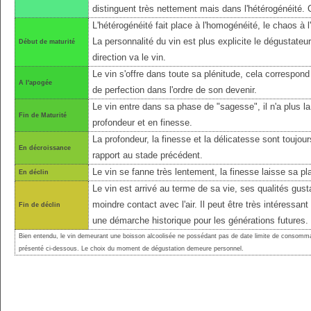
distinguent très nettement mais dans l'hétérogénéité.
L'hétérogénéité fait place à l'homogénéité, le chaos à l'
La personnalité du vin est plus explicite le dégustateu
Début de maturité
direction va le vin.
Le vin s'offre dans toute sa plénitude, cela correspond 
A l'apogée
de perfection dans l'ordre de son devenir.
Le vin entre dans sa phase de "sagesse", il n'a plus l
Fin de Maturité
profondeur et en finesse.
La profondeur, la finesse et la délicatesse sont toujo
En décroissance
rapport au stade précédent.
Le vin se fanne très lentement, la finesse laisse sa pl
En déclin
Le vin est arrivé au terme de sa vie, ses qualités gust
moindre contact avec l'air. Il peut être très intéressant
Fin de déclin
une démarche historique pour les générations futures.
Bien entendu, le vin demeurant une boisson alcoolisée ne possédant pas de date limite de consomma
présenté ci-dessous. Le choix du moment de dégustation demeure personnel.