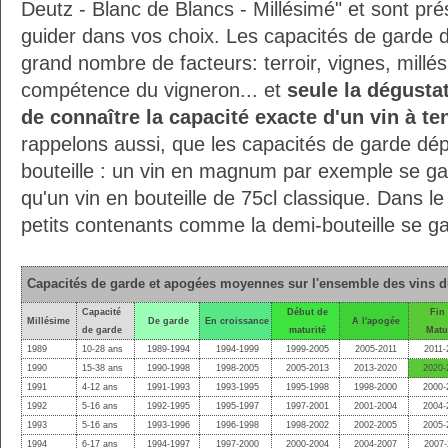
Deutz - Blanc de Blancs - Millésimé" et sont pré
guider dans vos choix. Les capacités de garde 
grand nombre de facteurs: terroir, vignes, millés
compétence du vigneron... et
seule la dégusta
de connaître la capacité exacte d'un vin à te
rappelons aussi, que les capacités de garde dé
bouteille : un vin en magnum par exemple se g
qu'un vin en bouteille de 75cl classique. Dans le
petits contenants comme la demi-bouteille se g
Capacités de garde et apogées moyennes sur l'ensemble des vins 
Capacité
Début de
Fin
Millésime
De garde
En croissance
A l'apogée
de garde
maturité
Matu
1989
10-28 ans
1989-1994
1994-1999
1999-2005
2005-2011
2011-
1990
15-38 ans
1990-1998
1998-2005
2005-2013
2013-2020
2020-
1991
4-12 ans
1991-1993
1993-1995
1995-1998
1998-2000
2000-
1992
5-16 ans
1992-1995
1995-1997
1997-2001
2001-2004
2004-
1993
5-16 ans
1993-1996
1996-1998
1998-2002
2002-2005
2005-
1994
6-17 ans
1994-1997
1997-2000
2000-2004
2004-2007
2007-