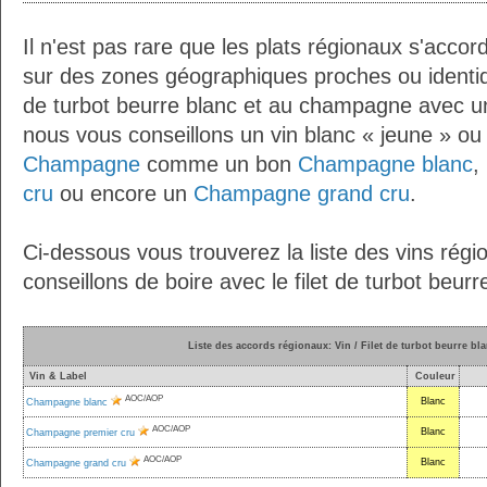
Il n'est pas rare que les plats régionaux s'accor
sur des zones géographiques proches ou identiqu
de turbot beurre blanc et au champagne avec u
nous vous conseillons un vin blanc « jeune » ou
Champagne
comme un bon
Champagne blanc
,
cru
ou encore un
Champagne grand cru
.
Ci-dessous vous trouverez la liste des vins rég
conseillons de boire avec le filet de turbot beu
Liste des accords régionaux: Vin / Filet de turbot beurre b
Vin & Label
Couleur
AOC/AOP
Blanc
Champagne blanc
AOC/AOP
Blanc
Champagne premier cru
AOC/AOP
Blanc
Champagne grand cru