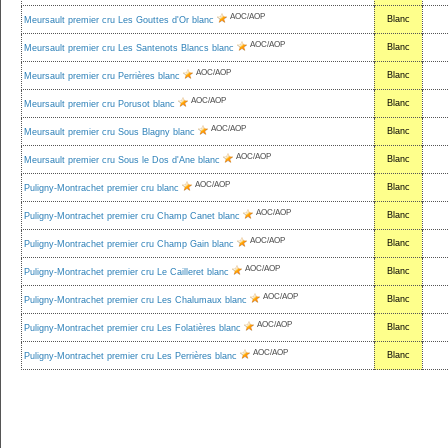
AOC/AOP
Blanc
Meursault premier cru Les Gouttes d'Or blanc
AOC/AOP
Blanc
Meursault premier cru Les Santenots Blancs blanc
AOC/AOP
Blanc
Meursault premier cru Perrières blanc
AOC/AOP
Blanc
Meursault premier cru Porusot blanc
AOC/AOP
Blanc
Meursault premier cru Sous Blagny blanc
AOC/AOP
Blanc
Meursault premier cru Sous le Dos d'Ane blanc
AOC/AOP
Blanc
Puligny-Montrachet premier cru blanc
AOC/AOP
Blanc
Puligny-Montrachet premier cru Champ Canet blanc
AOC/AOP
Blanc
Puligny-Montrachet premier cru Champ Gain blanc
AOC/AOP
Blanc
Puligny-Montrachet premier cru Le Cailleret blanc
AOC/AOP
Blanc
Puligny-Montrachet premier cru Les Chalumaux blanc
AOC/AOP
Blanc
Puligny-Montrachet premier cru Les Folatières blanc
AOC/AOP
Blanc
Puligny-Montrachet premier cru Les Perrières blanc