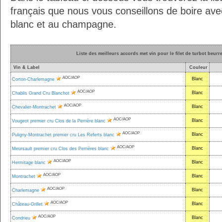
français que nous vous conseillons de boire avec 
blanc et au champagne.
Liste des meilleurs accords met vin pour le filet de turbot beur
Vin & Label
Couleur
AOC/AOP
Blanc
Corton-Charlemagne
AOC/AOP
Blanc
Chablis Grand Cru Blanchot
AOC/AOP
Blanc
Chevalier-Montrachet
AOC/AOP
Blanc
Vougeot premier cru Clos de la Perrière blanc
AOC/AOP
Blanc
Puligny-Montrachet premier cru Les Referts blanc
AOC/AOP
Blanc
Meursault premier cru Clos des Perrières blanc
AOC/AOP
Blanc
Hermitage blanc
AOC/AOP
Blanc
Montrachet
AOC/AOP
Blanc
Charlemagne
AOC/AOP
Blanc
Château-Grillet
AOC/AOP
Blanc
Condrieu