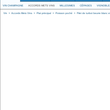
VIN CHAMPAGNE
ACCORDS METS VINS
MILLESIMES
CÉPAGES
VIGNOBLE
Vin
>
Accords Mets Vins
>
Plat principal
>
Poisson poché
>
Filet de turbot beurre blanc