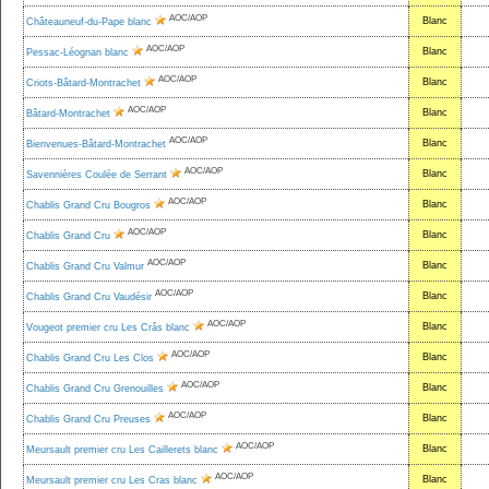
AOC/AOP
Blanc
Châteauneuf-du-Pape blanc
AOC/AOP
Blanc
Pessac-Léognan blanc
AOC/AOP
Blanc
Criots-Bâtard-Montrachet
AOC/AOP
Blanc
Bâtard-Montrachet
AOC/AOP
Blanc
Bienvenues-Bâtard-Montrachet
AOC/AOP
Blanc
Savennières Coulée de Serrant
AOC/AOP
Blanc
Chablis Grand Cru Bougros
AOC/AOP
Blanc
Chablis Grand Cru
AOC/AOP
Blanc
Chablis Grand Cru Valmur
AOC/AOP
Blanc
Chablis Grand Cru Vaudésir
AOC/AOP
Blanc
Vougeot premier cru Les Crâs blanc
AOC/AOP
Blanc
Chablis Grand Cru Les Clos
AOC/AOP
Blanc
Chablis Grand Cru Grenouilles
AOC/AOP
Blanc
Chablis Grand Cru Preuses
AOC/AOP
Blanc
Meursault premier cru Les Caillerets blanc
AOC/AOP
Blanc
Meursault premier cru Les Cras blanc