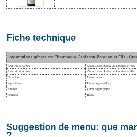
Fiche technique
Informations générales: Champagne Janisson-Baradon et Fils - Gra
Nom de la cuvée
Champagne Janisson-Baradon et Fils 
Nom du domaine
Champagne Janisson-Baradon et Fils
Vignoble
Champagne
Appellation
Champagne
(AOC)
Produit
Champagne blanc
Couleur
Blanc
Suggestion de menu: que man
?