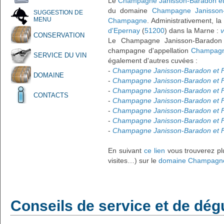
Le
Champagne Janisson-Baradon et 
du domaine
Champagne Janisson-
SUGGESTION DE
MENU
Champagne
. Administrativement, l
d'Epernay
(
51200
) dans la Marne :
v
CONSERVATION
Le Champagne Janisson-Baradon 
champagne d'appellation
Champagn
SERVICE DU VIN
également d'autres cuvées :
-
Champagne Janisson-Baradon et Fi
DOMAINE
-
Champagne Janisson-Baradon et Fi
-
Champagne Janisson-Baradon et F
CONTACTS
-
Champagne Janisson-Baradon et F
-
Champagne Janisson-Baradon et Fil
-
Champagne Janisson-Baradon et Fil
-
Champagne Janisson-Baradon et Fil
En suivant
ce lien
vous trouverez plu
visites…) sur le
domaine Champagne 
Conseils de service et de dég