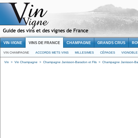
VIN-VIGNE
VINS DE FRANCE
CHAMPAGNE
GRANDS CRUS
RO
VIN CHAMPAGNE
ACCORDS METS VINS
MILLESIMES
CÉPAGES
VIGNOBLE
Vin
>
Vin Champagne
>
Champagne Janisson-Baradon et Fils
>
Champagne Janisson-Bar