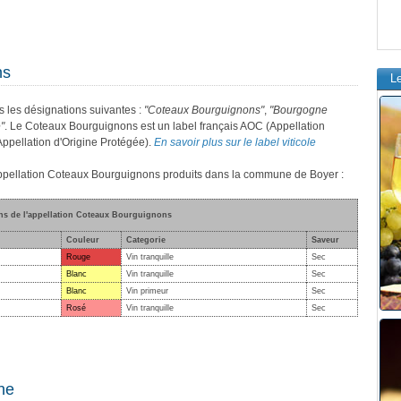
ns
L
s les désignations suivantes :
"Coteaux Bourguignons"
,
"Bourgogne
"
. Le Coteaux Bourguignons est un label français AOC (Appellation
Appellation d'Origine Protégée).
En savoir plus sur le label viticole
l'appellation Coteaux Bourguignons produits dans la commune de Boyer :
ins de l'appellation Coteaux Bourguignons
Couleur
Categorie
Saveur
Rouge
Vin tranquille
Sec
Blanc
Vin tranquille
Sec
Blanc
Vin primeur
Sec
Rosé
Vin tranquille
Sec
ne