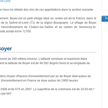
et-Loire
z tous les détails des vins de ces appellations dans la section suivante.
ement, Boyer est un petit village situé au centre est de la France, dans le
Pu
de la Saône-et-Loire (71) de la région Bourgogne. Le village de Boyer
à l'arrondissement de Chalon-sur-Saône et au canton de Sennecey-le-
ode postal est le 71700.
Boyer
nne de 200 mètres environ. L'altitude minimum et maximum étant
t la latitude de Boyer est de 46.592 degrés Nord et sa longitude de
bre moyen d'heures d'ensoleillement par an de Boyer était autour de
d'ensoleillement en France se situe autour de 1900 heures.
n 2006 et de 675 en 2007. La superficie de la commune est de 16.93 km ²
s par km².