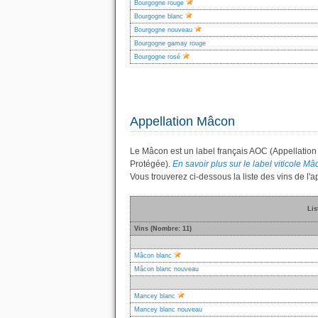
Bourgogne rouge
Bourgogne blanc
Bourgogne nouveau
Bourgogne gamay rouge
Bourgogne rosé
Appellation Mâcon
Le Mâcon est un label français AOC (Appellation 
Protégée).
En savoir plus sur le label viticole Mâc
Vous trouverez ci-dessous la liste des vins de l
Lis
Vins (Nombre: 11)
Mâcon blanc
Mâcon blanc nouveau
Mancey blanc
Mancey blanc nouveau