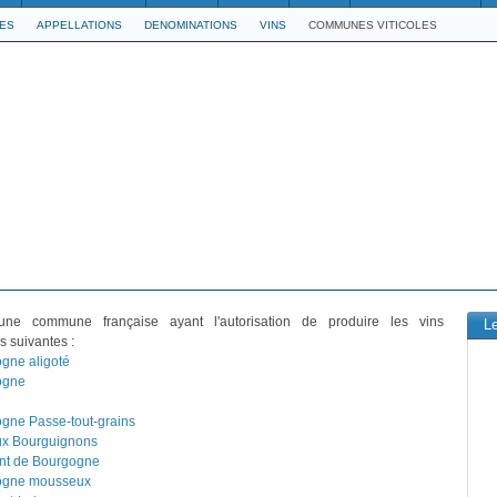
LES
APPELLATIONS
DENOMINATIONS
VINS
COMMUNES VITICOLES
ne commune française ayant l'autorisation de produire les vins
L
s suivantes :
gne aligoté
ogne
gne Passe-tout-grains
x Bourguignons
nt de Bourgogne
ogne mousseux