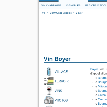
VIN CHAMPAGNE
VIGNOBLES
REGIONS VITICO
Vin
>
Communes viticoles
>
Boyer
Vin Boyer
Boyer
est u
VILLAGE
d'appellation
- le
Bourgo
TERROIR
- le
Bourg
- le
Mâcon
VINS
- le
Bourgo
- le
Coteau
- le
Créma
PHOTOS
- le
Bourg