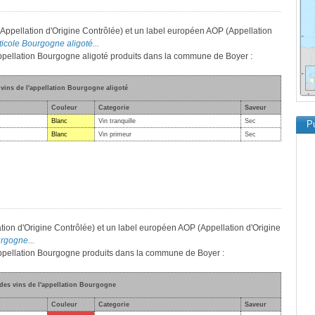
(Appellation d'Origine Contrôlée) et un label européen AOP (Appellation
iticole Bourgogne aligoté...
'appellation Bourgogne aligoté produits dans la commune de Boyer :
 vins de l'appellation Bourgogne aligoté
Couleur
Categorie
Saveur
Blanc
Vin tranquille
Sec
Pu
Blanc
Vin primeur
Sec
tion d'Origine Contrôlée) et un label européen AOP (Appellation d'Origine
urgogne...
'appellation Bourgogne produits dans la commune de Boyer :
 des vins de l'appellation Bourgogne
Couleur
Categorie
Saveur