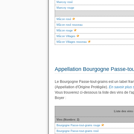
Mancey rosé
Mancey rouge
Mâcon rosé
Mâcon rosé nouveau
Mâcon rouge
Mâcon Villages
Mâcon Villages nouveau
Appellation Bourgogne Passe-tou
Le Bourgogne Passe-tout-grains est un label fra
(Appellation d'Origine Protégée).
En savoir plus 
Vous trouverez ci-dessous la liste des vins de 
Boyer :
Liste des vins
Vins (Nombre: 2)
Bourgogne Passe-tout-grains rouge
Bourgogne Passe-tout-grains rosé