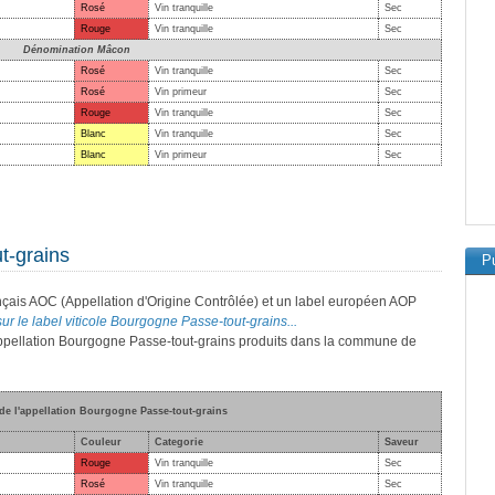
Rosé
Vin tranquille
Sec
Rouge
Vin tranquille
Sec
Dénomination Mâcon
Rosé
Vin tranquille
Sec
Rosé
Vin primeur
Sec
Rouge
Vin tranquille
Sec
Blanc
Vin tranquille
Sec
Blanc
Vin primeur
Sec
t-grains
Pu
nçais AOC (Appellation d'Origine Contrôlée) et un label européen AOP
sur le label viticole Bourgogne Passe-tout-grains...
l'appellation Bourgogne Passe-tout-grains produits dans la commune de
 de l'appellation Bourgogne Passe-tout-grains
Couleur
Categorie
Saveur
Rouge
Vin tranquille
Sec
Rosé
Vin tranquille
Sec