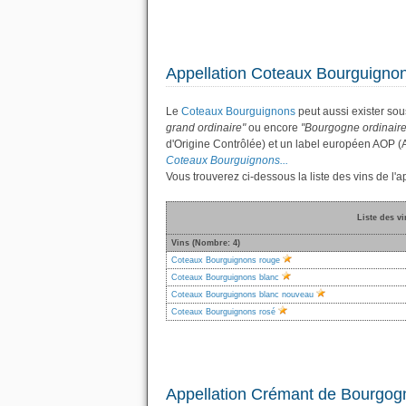
Appellation Coteaux Bourguigno
Le
Coteaux Bourguignons
peut aussi exister sou
grand ordinaire"
ou encore
"Bourgogne ordinaire
d'Origine Contrôlée) et un label européen AOP (
Coteaux Bourguignons...
Vous trouverez ci-dessous la liste des vins de 
Liste des v
Vins (Nombre: 4)
Coteaux Bourguignons rouge
Coteaux Bourguignons blanc
Coteaux Bourguignons blanc nouveau
Coteaux Bourguignons rosé
Appellation Crémant de Bourgog