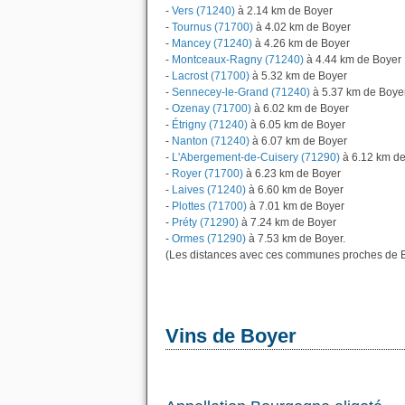
-
Vers (71240)
à 2.14 km de Boyer
-
Tournus (71700)
à 4.02 km de Boyer
-
Mancey (71240)
à 4.26 km de Boyer
-
Montceaux-Ragny (71240)
à 4.44 km de Boyer
-
Lacrost (71700)
à 5.32 km de Boyer
-
Sennecey-le-Grand (71240)
à 5.37 km de Boye
-
Ozenay (71700)
à 6.02 km de Boyer
-
Étrigny (71240)
à 6.05 km de Boyer
-
Nanton (71240)
à 6.07 km de Boyer
-
L'Abergement-de-Cuisery (71290)
à 6.12 km de
-
Royer (71700)
à 6.23 km de Boyer
-
Laives (71240)
à 6.60 km de Boyer
-
Plottes (71700)
à 7.01 km de Boyer
-
Préty (71290)
à 7.24 km de Boyer
-
Ormes (71290)
à 7.53 km de Boyer.
(Les distances avec ces communes proches de B
Vins de Boyer