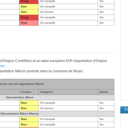
Rouge
Vin tranquille
Sec
Blanc
Vin tranquille
Sec
Blanc
Vin primeur
Sec
Rouge
Vin tranquille
Sec
Rosé
Vin tranquille
Sec
d'Origine Contrôlée) et un label européen AOP (Appellation d'Origine
on...
'appellation Mâcon produits dans la commune de Boyer :
te des vins de l'appellation Mâcon
Couleur
Categorie
Saveur
Dénomination Mâcon
Blanc
Vin tranquille
Sec
Blanc
Vin primeur
Sec
Pu
Dénomination Mâcon Mancey
Blanc
Vin tranquille
Sec
Blanc
Vin tranquille
Sec