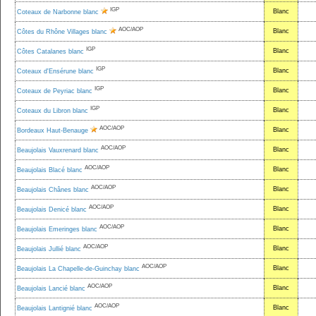
IGP
Blanc
Coteaux de Narbonne blanc
AOC/AOP
Blanc
Côtes du Rhône Villages blanc
IGP
Blanc
Côtes Catalanes blanc
IGP
Blanc
Coteaux d'Ensérune blanc
IGP
Blanc
Coteaux de Peyriac blanc
IGP
Blanc
Coteaux du Libron blanc
AOC/AOP
Blanc
Bordeaux Haut-Benauge
AOC/AOP
Blanc
Beaujolais Vauxrenard blanc
AOC/AOP
Blanc
Beaujolais Blacé blanc
AOC/AOP
Blanc
Beaujolais Chânes blanc
AOC/AOP
Blanc
Beaujolais Denicé blanc
AOC/AOP
Blanc
Beaujolais Emeringes blanc
AOC/AOP
Blanc
Beaujolais Jullié blanc
AOC/AOP
Blanc
Beaujolais La Chapelle-de-Guinchay blanc
AOC/AOP
Blanc
Beaujolais Lancié blanc
AOC/AOP
Blanc
Beaujolais Lantignié blanc