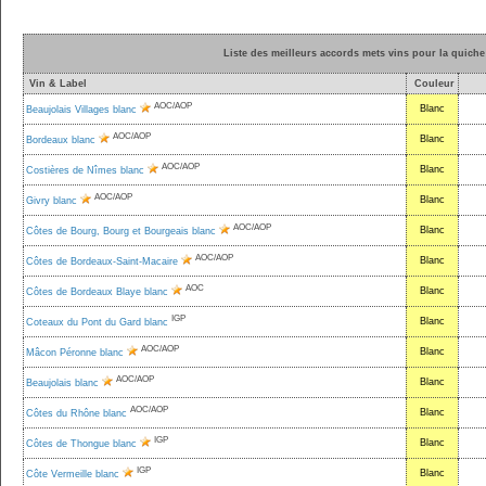
Liste des meilleurs accords mets vins pour la quich
Vin & Label
Couleur
AOC/AOP
Blanc
Beaujolais Villages blanc
AOC/AOP
Blanc
Bordeaux blanc
AOC/AOP
Blanc
Costières de Nîmes blanc
AOC/AOP
Blanc
Givry blanc
AOC/AOP
Blanc
Côtes de Bourg, Bourg et Bourgeais blanc
AOC/AOP
Blanc
Côtes de Bordeaux-Saint-Macaire
AOC
Blanc
Côtes de Bordeaux Blaye blanc
IGP
Blanc
Coteaux du Pont du Gard blanc
AOC/AOP
Blanc
Mâcon Péronne blanc
AOC/AOP
Blanc
Beaujolais blanc
AOC/AOP
Blanc
Côtes du Rhône blanc
IGP
Blanc
Côtes de Thongue blanc
IGP
Blanc
Côte Vermeille blanc