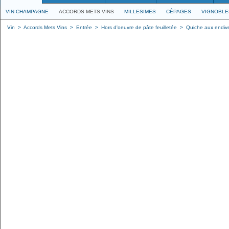
VIN CHAMPAGNE
ACCORDS METS VINS
MILLESIMES
CÉPAGES
VIGNOBLE
Vin
>
Accords Mets Vins
>
Entrée
>
Hors d'oeuvre de pâte feuilletée
>
Quiche aux endiv