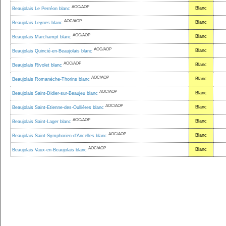
AOC/AOP
Blanc
Beaujolais Le Perréon blanc
AOC/AOP
Blanc
Beaujolais Leynes blanc
AOC/AOP
Blanc
Beaujolais Marchampt blanc
AOC/AOP
Blanc
Beaujolais Quincié-en-Beaujolais blanc
AOC/AOP
Blanc
Beaujolais Rivolet blanc
AOC/AOP
Blanc
Beaujolais Romanèche-Thorins blanc
AOC/AOP
Blanc
Beaujolais Saint-Didier-sur-Beaujeu blanc
AOC/AOP
Blanc
Beaujolais Saint-Etienne-des-Oullières blanc
AOC/AOP
Blanc
Beaujolais Saint-Lager blanc
AOC/AOP
Blanc
Beaujolais Saint-Symphorien-d'Ancelles blanc
AOC/AOP
Blanc
Beaujolais Vaux-en-Beaujolais blanc