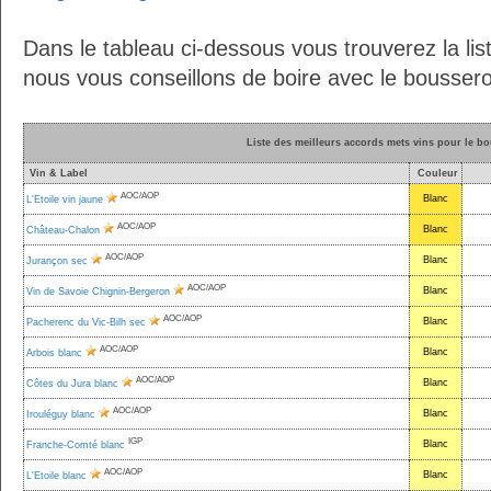
Dans le tableau ci-dessous vous trouverez la lis
nous vous conseillons de boire avec le boussero
Liste des meilleurs accords mets vins pour le b
Vin & Label
Couleur
AOC/AOP
Blanc
L'Etoile vin jaune
AOC/AOP
Blanc
Château-Chalon
AOC/AOP
Blanc
Jurançon sec
AOC/AOP
Blanc
Vin de Savoie Chignin-Bergeron
AOC/AOP
Blanc
Pacherenc du Vic-Bilh sec
AOC/AOP
Blanc
Arbois blanc
AOC/AOP
Blanc
Côtes du Jura blanc
AOC/AOP
Blanc
Irouléguy blanc
IGP
Blanc
Franche-Comté blanc
AOC/AOP
Blanc
L'Etoile blanc