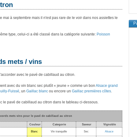
itron
 mai à septembre mais il n'est pas rare de le voir dans nos assiettes le
Pu
 même type, celui-ci a été classé dans la catégorie suivante:
Poisson
ds mets / vins
s'accorder avec le pavé de cabillaud au citron.
ement avec du vin blanc sec plutôt « jeune » comme un bon
Alsace grand
uilly-Fuissé
, un
Gaillac blanc
ou encore un
Gaillac premières côtes
.
c le pavé de cabillaud au citron dans le tableau ci-dessous.
ccords mets vins pour le pavé de cabillaud au citron
Couleur
Categorie
Saveur
Vignoble
Blanc
Vin tranquille
Sec
Alsace