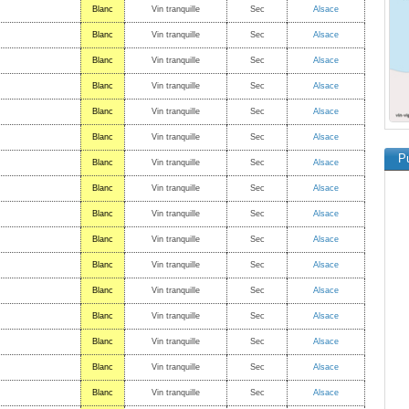
Blanc
Vin tranquille
Sec
Alsace
Blanc
Vin tranquille
Sec
Alsace
Blanc
Vin tranquille
Sec
Alsace
Blanc
Vin tranquille
Sec
Alsace
Blanc
Vin tranquille
Sec
Alsace
Blanc
Vin tranquille
Sec
Alsace
Pu
Blanc
Vin tranquille
Sec
Alsace
Blanc
Vin tranquille
Sec
Alsace
Blanc
Vin tranquille
Sec
Alsace
Blanc
Vin tranquille
Sec
Alsace
Blanc
Vin tranquille
Sec
Alsace
Blanc
Vin tranquille
Sec
Alsace
Blanc
Vin tranquille
Sec
Alsace
Blanc
Vin tranquille
Sec
Alsace
Blanc
Vin tranquille
Sec
Alsace
Blanc
Vin tranquille
Sec
Alsace