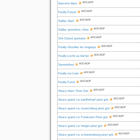
AOC/AOP
Sancerre blanc
AOC/AOP
Pouilly-Fuissé
AOC/AOP
Gaillac blanc
AOC/AOP
Gaillac premières côtes
AOC/AOP
Viré-Clessé quintaine
AOC/AOP
Pouilly-Vinzelles les longeays
AOC/AOP
Pouilly-Loché au bûcher
AOC/AOP
Savennières
AOC/AOP
Pouilly-sur-Loire
AOC/AOP
Pouilly-Fumé
AOC/AOP
Alsace blanc Pinot Gris
AOC/AOP
Alsace grand cru kaefferkopf pinot gris
AOC/AOP
Alsace grand cru muenchberg pinot gris
AOC/AOP
Alsace grand cru Frankstein Pinot gris
AOC/AOP
Alsace grand cru hengst pinot gris
AOC/AOP
Alsace grand cru schoenenbourg pinot gris