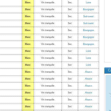
Blanc
Vin tranquille
Sec
Loire
Blanc
Vin tranquille
Sec
Bourgogne
Blanc
Vin tranquille
Sec
Sud-ouest
Blanc
Vin tranquille
Sec
Sud-ouest
Blanc
Vin tranquille
Sec
Bourgogne
Blanc
Vin tranquille
Sec
Bourgogne
Blanc
Vin tranquille
Sec
Bourgogne
Blanc
Vin tranquille
Sec
Loire
Blanc
Vin tranquille
Sec
Loire
Blanc
Vin tranquille
Sec
Loire
C
Blanc
Vin tranquille
Sec
Alsace
Blanc
Vin tranquille
Sec
Alsace
Blanc
Vin tranquille
Sec
Alsace
Blanc
Vin tranquille
Sec
Alsace
Blanc
Vin tranquille
Sec
Alsace
Blanc
Vin tranquille
Sec
Alsace