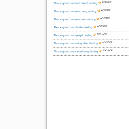
AOC/AOP
Alsace grand cru kaefferkopf riesling
AOC/AOP
Alsace grand cru mambourg riesling
AOC/AOP
Alsace grand cru marckrain riesling
AOC/AOP
Alsace grand cru ollwiller riesling
AOC/AOP
Alsace grand cru spiegel riesling
AOC/AOP
Alsace grand cru steingrubler riesling
AOC/AOP
Alsace grand cru wiebelsberg riesling