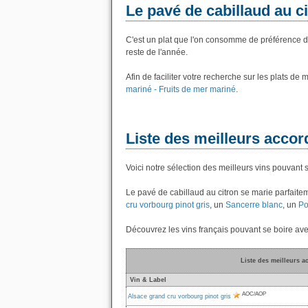
Le pavé de cabillaud au c
C'est un plat que l'on consomme de préférence de
reste de l'année.
Afin de faciliter votre recherche sur les plats de
mariné - Fruits de mer mariné
.
Liste des meilleurs accor
Voici notre sélection des meilleurs vins pouvant 
Le pavé de cabillaud au citron se marie parfait
cru vorbourg pinot gris
, un
Sancerre blanc
, un
Po
Découvrez les vins français pouvant se boire ave
Liste des meilleurs a
Vin & Label
AOC/AOP
Alsace grand cru vorbourg pinot gris