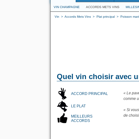
VIN CHAMPAGNE
ACCORDS METS VINS
MILLES
Vin
>
Accords Mets Vins
>
Plat principal
>
Poisson mari
Quel vin choisir avec u
« Le pavé
ACCORD PRINCIPAL
comme u
LE PLAT
« Si vous
de chois
MEILLEURS
ACCORDS