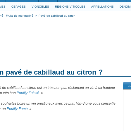
IMES
CÉPAGES
VIGNOBLES
REGIONS VITICOLES
APPELLATIONS
DENOMI
né - Fruits de mer mariné
>
Pavé de cabillaud au citron
n pavé de cabillaud au citron ?
L
 de cabillaud au citron est un très bon plat réclamant un vin à sa hauteur
n très bon
Pouilly-Fuissé
. »
 souhaitez boire un vin prestigieux avec ce plat, Vin-Vigne vous conseille
ir un
Pouilly-Fumé
. »