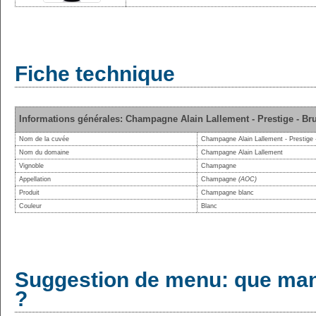
Fiche technique
Informations générales: Champagne Alain Lallement - Prestige - Bru
Nom de la cuvée
Champagne Alain Lallement - Prestige 
Nom du domaine
Champagne Alain Lallement
Vignoble
Champagne
Appellation
Champagne
(AOC)
Produit
Champagne blanc
Couleur
Blanc
Suggestion de menu: que man
?