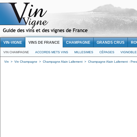
VIN-VIGNE
VINS DE FRANCE
CHAMPAGNE
GRANDS CRUS
RO
VIN CHAMPAGNE
ACCORDS METS VINS
MILLESIMES
CÉPAGES
VIGNOBLE
Vin
>
Vin Champagne
>
Champagne Alain Lallement
>
Champagne Alain Lallement - Prest