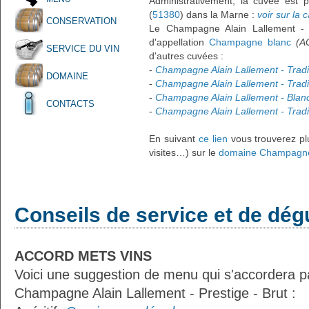
Administrativement, la cuvée est 
(
51380
) dans la Marne :
voir sur la c
CONSERVATION
Le Champagne Alain Lallement - 
d'appellation
Champagne blanc
(A
SERVICE DU VIN
d'autres cuvées :
-
Champagne Alain Lallement - Tradit
DOMAINE
-
Champagne Alain Lallement - Tradi
-
Champagne Alain Lallement - Blanc
CONTACTS
-
Champagne Alain Lallement - Tradi
En suivant
ce lien
vous trouverez plu
visites…) sur le
domaine Champagne 
Conseils de service et de dég
ACCORD METS VINS
Voici une suggestion de menu qui s'accordera p
Champagne Alain Lallement - Prestige - Brut :