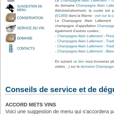
Le
Champagne Alain Lallement - Tr
du domaine
Champagne Alain Lall
SUGGESTION DE
MENU
Administrativement, la cuvée est 
(
51380
) dans la Marne :
voir sur la c
CONSERVATION
Le Champagne Alain Lallement -
champagne d'appellation
Champagn
SERVICE DU VIN
également d'autres cuvées :
-
Champagne Alain Lallement - Presti
DOMAINE
-
Champagne Alain Lallement - Tradit
-
Champagne Alain Lallement - Tradi
CONTACTS
-
Champagne Alain Lallement - Blanc
En suivant
ce lien
vous trouverez plu
visites…) sur le
domaine Champagne 
Conseils de service et de dég
ACCORD METS VINS
Voici une suggestion de menu qui s'accordera p