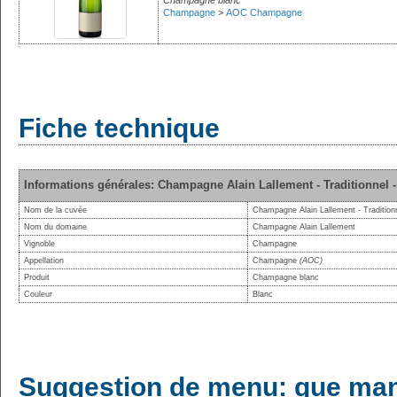
Champagne blanc
Champagne
>
AOC Champagne
Fiche technique
Informations générales: Champagne Alain Lallement - Traditionnel 
Nom de la cuvée
Champagne Alain Lallement - Tradition
Nom du domaine
Champagne Alain Lallement
Vignoble
Champagne
Appellation
Champagne
(AOC)
Produit
Champagne blanc
Couleur
Blanc
Suggestion de menu: que man