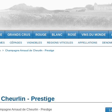
NE
GRANDS CRUS
ROUGE
BLANC
ROSÉ
VINS DU MONDE
IMES
CÉPAGES
VIGNOBLES
REGIONS VITICOLES
APPELLATIONS
DENOMI
n
>
Champagne Arnaud de Cheurlin - Prestige
heurlin - Prestige
mpagne Arnaud de Cheurlin - Prestige
L