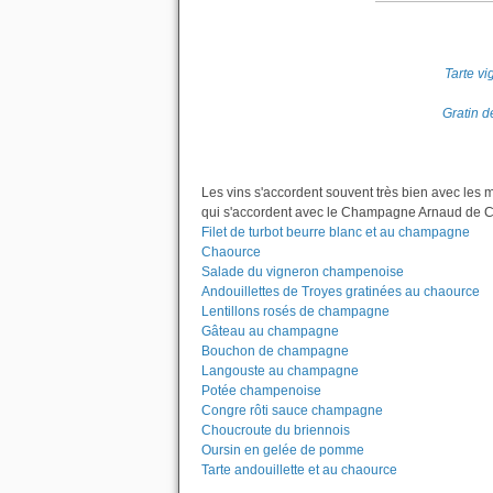
Tarte v
Gratin d
Les vins s'accordent souvent très bien avec les 
qui s'accordent avec le Champagne Arnaud de Che
Filet de turbot beurre blanc et au champagne
Chaource
Salade du vigneron champenoise
Andouillettes de Troyes gratinées au chaource
Lentillons rosés de champagne
Gâteau au champagne
Bouchon de champagne
Langouste au champagne
Potée champenoise
Congre rôti sauce champagne
Choucroute du briennois
Oursin en gelée de pomme
Tarte andouillette et au chaource