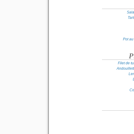
Sal
Tar
Pot au
P
Filet de 
Andouillet
Len
Co