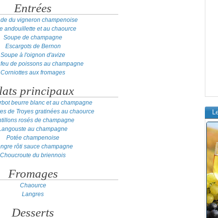
Entrées
ade du vigneron champenoise
te andouillette et au chaource
Soupe de champagne
Escargots de Bernon
Soupe à l'oignon d'avize
 feu de poissons au champagne
Corniottes aux fromages
lats principaux
turbot beurre blanc et au champagne
tes de Troyes gratinées au chaource
L
tillons rosés de champagne
Langouste au champagne
Potée champenoise
ngre rôti sauce champagne
Choucroute du briennois
Fromages
Chaource
Langres
Desserts