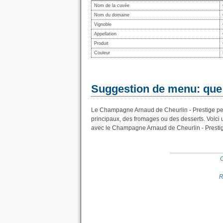
Nom de la cuvée
Nom du domaine
Vignoble
Appellation
Produit
Couleur
Suggestion de menu: que
Le Champagne Arnaud de Cheurlin - Prestige peut 
principaux, des fromages ou des desserts. Voici
avec le Champagne Arnaud de Cheurlin - Prestig
O
R