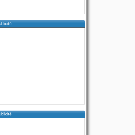
blicité
blicité