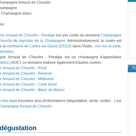
Champagne Arnaud de Cheurlin
hampagne
: Champagne blanc
anc
e Arnaud de Cheurlin - Prestige
est une cuvée du domaine
Champagne
heurlin
du
vignoble de la Champagne
. Administrativement, la cuvée est
s la
commune de Celles-sur-Ource
(
10110
) dans l'Aube :
voir sur la carte
,
rdonnées
.
ne Arnaud de Cheurlin - Prestige est un champagne d'appellation
blanc
(AOC)
. Le domaine élabore également d'autres cuvées :
Arnaud de Cheurlin - Rosé
Pu
Arnaud de Cheurlin - Réserve
Arnaud de Cheurlin - Millésimé
Arnaud de Cheurlin - Carte Noire
Arnaud de Cheurlin - Blanc de Blancs
e lien
vous trouverez plus d'informations (dégustation, vente, visites…) sur
hampagne Arnaud de Cheurlin
.
 dégustation