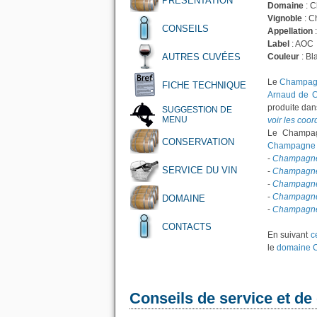
PRÉSENTATION
Domaine
: 
Vignoble
: C
CONSEILS
Appellation
Label
: AOC
AUTRES CUVÉES
Couleur
: Bl
Le
Champagn
FICHE TECHNIQUE
Arnaud de C
produite dan
SUGGESTION DE
MENU
voir les coo
Le Champag
CONSERVATION
Champagne 
-
Champagne 
SERVICE DU VIN
-
Champagne 
-
Champagne 
-
Champagne 
DOMAINE
-
Champagne 
CONTACTS
En suivant
c
le
domaine C
Conseils de service et de