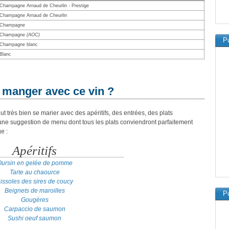
Champagne Arnaud de Cheurlin - Prestige
Champagne Arnaud de Cheurlin
Champagne
Champagne
(AOC)
Pu
Champagne blanc
Blanc
 manger avec ce vin ?
très bien se marier avec des apéritifs, des entrées, des plats
 une suggestion de menu dont tous les plats conviendront parfaitement
e :
Apéritifs
ursin en gelée de pomme
Tarte au chaource
issoles des sires de coucy
Beignets de maroilles
Pu
Gougères
Carpaccio de saumon
Sushi oeuf saumon