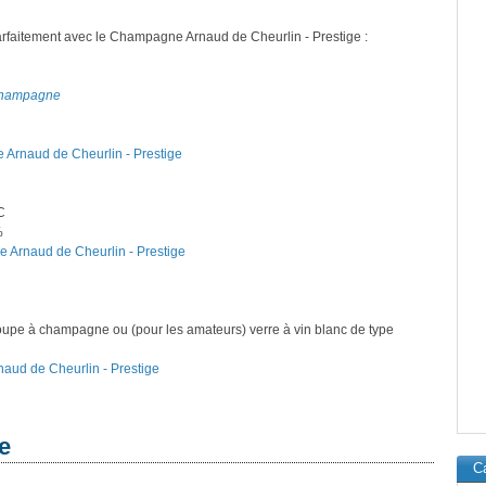
arfaitement avec le Champagne Arnaud de Cheurlin - Prestige :
u champagne
 Arnaud de Cheurlin - Prestige
C
%
e Arnaud de Cheurlin - Prestige
oupe à champagne ou (pour les amateurs) verre à vin blanc de type
naud de Cheurlin - Prestige
e
Ca