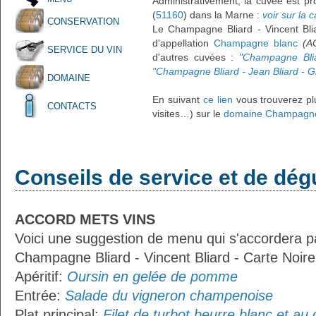
Administrativement, la cuvée est pr
(
51160
) dans la Marne :
voir sur la c
CONSERVATION
Le Champagne Bliard - Vincent Bli
d'appellation
Champagne blanc
(A
SERVICE DU VIN
d'autres cuvées :
"Champagne Blia
"Champagne Bliard - Jean Bliard - G
DOMAINE
En suivant
ce lien
vous trouverez plu
CONTACTS
visites…) sur le
domaine Champagne
Conseils de service et de dég
ACCORD METS VINS
Voici une suggestion de menu qui s'accordera p
Champagne Bliard - Vincent Bliard - Carte Noire
Apéritif:
Oursin en gelée de pomme
Entrée:
Salade du vigneron champenoise
Plat principal:
Filet de turbot beurre blanc et a