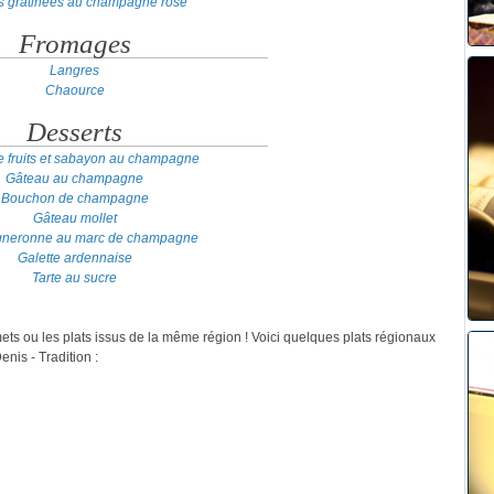
es gratinées au champagne rosé
Fromages
Langres
Chaource
Desserts
e fruits et sabayon au champagne
Gâteau au champagne
Bouchon de champagne
Gâteau mollet
igneronne au marc de champagne
Galette ardennaise
Tarte au sucre
mets ou les plats issus de la même région ! Voici quelques plats régionaux
is - Tradition :