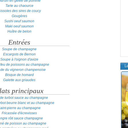
ursin en gelée de pomme
Tarte au chaource
issoles des sires de coucy
Gougères
Sushi oeuf saumon
Maki oeuf saumon
Huître de belon
Entrées
Soupe de champagne
Escargots de Bernon
Soupe à l'oignon d'avize
 feu de poissons au champagne
L
ade du vigneron champenoise
Bisque de homard
Galette aux griaudes
lats principaux
s de turbot sauce au champagne
turbot beurre blanc et au champagne
aint-pierre au champagne
Fricassée d'écrevisses
ngre rôti sauce champagne
iné de poisson au champagne