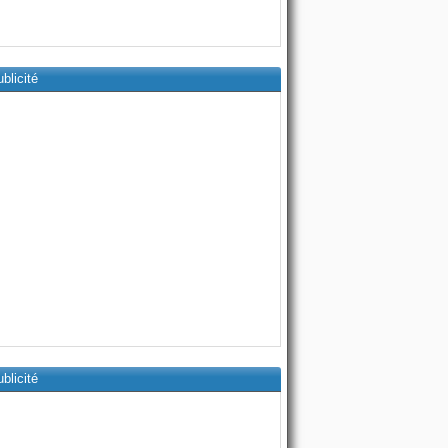
blicité
blicité