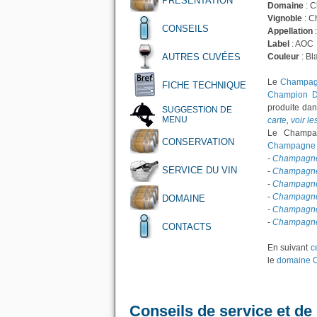
PRÉSENTATION
Domaine
: 
Vignoble
: C
CONSEILS
Appellation
Label
: AOC
AUTRES CUVÉES
Couleur
: Bl
Le
Champagn
FICHE TECHNIQUE
Champion D
produite dan
SUGGESTION DE
MENU
carte
,
voir l
Le Champag
CONSERVATION
Champagne p
-
Champagne
SERVICE DU VIN
-
Champagne 
-
Champagne
-
Champagne 
DOMAINE
-
Champagne 
-
Champagne 
CONTACTS
En suivant
c
le
domaine 
Conseils de service et de