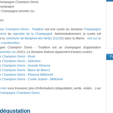
Champagne Champion Denis
hampagne
: Champagne premier cru
anc
e Champion Denis - Tradition
est une cuvée du domaine
Champagne
enis
du
vignoble de la Champagne
. Administrativement, la cuvée est
s la
commune de Bergères-lès-Vertus
(
51130
) dans la Marne :
voir sur la
es coordonnées
.
ne Champion Denis - Tradition est un champagne d'appellation
remier cru
(AOC)
. Le domaine élabore également d'autres cuvées :
 Champion Denis - Rosé
Pu
Champion Denis - Sélection
 Champion Denis - Grande Réserve
Champion Denis - Blanc de Blancs
Champion Denis - Réserve Millésimé
Champion Denis - Cuvée Justine - Millésimé
e lien
vous trouverez plus d'informations (dégustation, vente, visites…) sur
Champagne Champion Denis
.
 dégustation