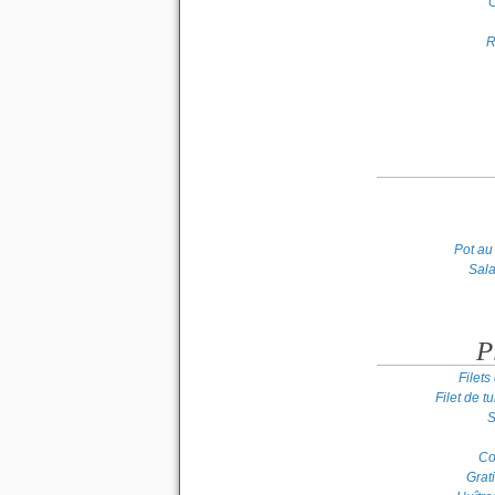
O
R
Pot au
Sal
P
Filet
Filet de 
S
Co
Grat