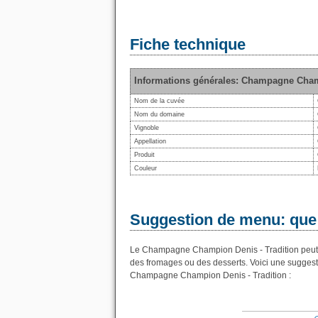
Fiche technique
Informations générales: Champagne Cham
Nom de la cuvée
Nom du domaine
Vignoble
Appellation
Produit
Couleur
Suggestion de menu: que
Le Champagne Champion Denis - Tradition peut trè
des fromages ou des desserts. Voici une suggest
Champagne Champion Denis - Tradition :