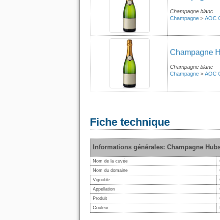
Champagne blanc
Champagne
>
AOC 
Champagne Hub
Champagne blanc
Champagne
>
AOC 
Fiche technique
Informations générales: Champagne Hubsch
Nom de la cuvée
Nom du domaine
Vignoble
Appellation
Produit
Couleur