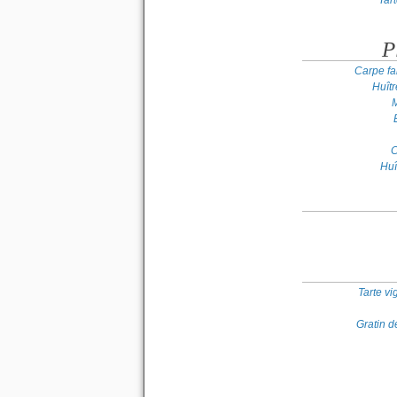
Tar
P
Carpe far
Huît
M
C
Huî
Tarte v
Gratin d