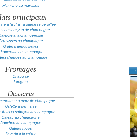
te andouillette et au chaource
Flamiche au maroilles
lats principaux
cie à la chair à saucisse persillée
res au sabayon de champagne
atelote à la champenoise
Écrevisses au champagne
Gratin d'andouillettes
houcroute au champagne
tres chaudes au champagne
Fromages
L
Chaource
Langres
Desserts
igneronne au marc de champagne
Galette ardennaise
e fruits et sabayon au champagne
Gâteau au champagne
Bouchon de champagne
Gâteau mollet
Savarin à la crème