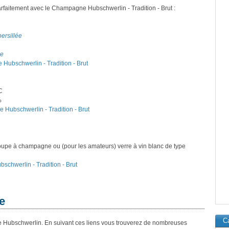
rfaitement avec le Champagne Hubschwerlin - Tradition - Brut :
persillée
ne
Hubschwerlin - Tradition - Brut
C
%
 Hubschwerlin - Tradition - Brut
oupe à champagne ou (pour les amateurs) verre à vin blanc de type
schwerlin - Tradition - Brut
e
Ca
 Hubschwerlin. En suivant ces liens vous trouverez de nombreuses