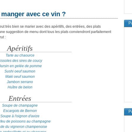
 manger avec ce vin ?
Pu
t très bien se marier avec des apéritifs, des entrées, des plats
 une suggestion de menu dont tous les plats conviendront parfaitement
ut :
Apéritifs
Tarte au chaource
issoles des sires de coucy
ursin en gelée de pomme
Sushi oeuf saumon
Maki oeuf saumon
Jambon serrano
Huître de belon
Entrées
Soupe de champagne
Escargots de Bernon
Pu
Soupe à l'oignon d'avize
 feu de poissons au champagne
ade du vigneron champenoise