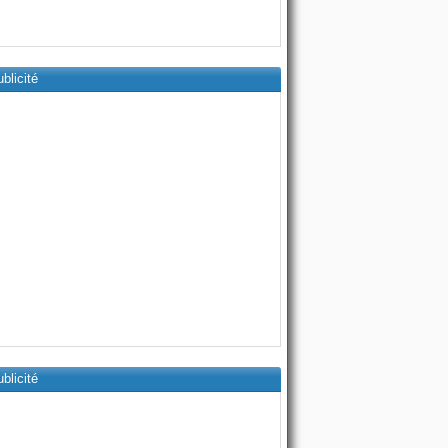
blicité
blicité