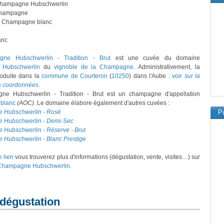
Champagne Hubschwerlin
hampagne
: Champagne blanc
anc
ne Hubschwerlin - Tradition - Brut
est une cuvée du domaine
Hubschwerlin
du
vignoble de la Champagne
. Administrativement, la
roduite dans la
commune de Courteron
(
10250
) dans l'Aube :
voir sur la
es coordonnées
.
e Hubschwerlin - Tradition - Brut est un champagne d'appellation
blanc
(AOC)
. Le domaine élabore également d'autres cuvées :
 Hubschwerlin - Rosé
Pu
 Hubschwerlin - Demi-Sec
Hubschwerlin - Réserve - Brut
Hubschwerlin - Blanc Prestige
e lien
vous trouverez plus d'informations (dégustation, vente, visites…) sur
Champagne Hubschwerlin
.
 dégustation