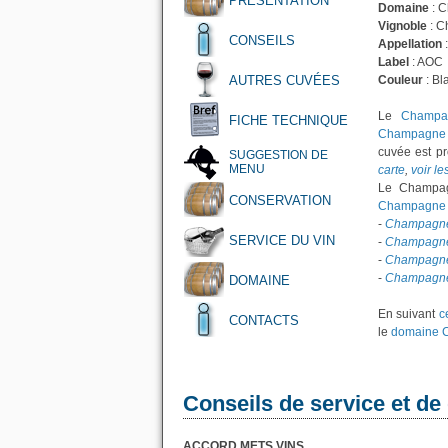
PRÉSENTATION
Domaine
: 
Vignoble
: C
CONSEILS
Appellation
Label
: AOC
AUTRES CUVÉES
Couleur
: Bl
Le
Champag
FICHE TECHNIQUE
Champagne 
cuvée est p
SUGGESTION DE
MENU
carte
,
voir l
Le Champagn
CONSERVATION
Champagne 
-
Champagne
SERVICE DU VIN
-
Champagne
-
Champagne 
-
Champagne 
DOMAINE
En suivant
c
CONTACTS
le
domaine 
Conseils de service et de
ACCORD METS VINS