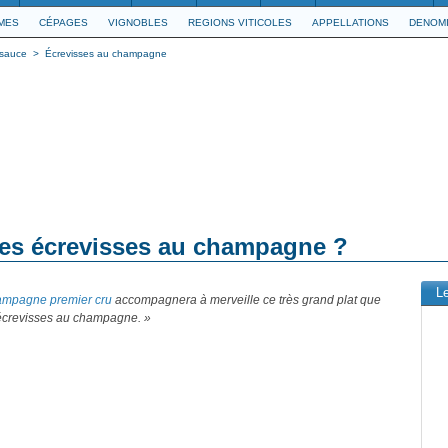
IMES
CÉPAGES
VIGNOBLES
REGIONS VITICOLES
APPELLATIONS
DENOMI
 sauce
>
Écrevisses au champagne
des écrevisses au champagne ?
L
mpagne premier cru
accompagnera à merveille ce très grand plat que
 écrevisses au champagne. »