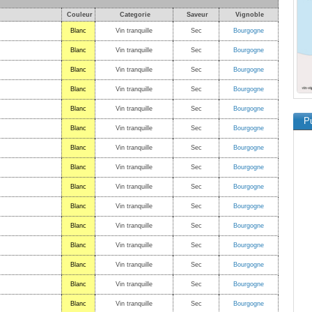
Couleur
Categorie
Saveur
Vignoble
Blanc
Vin tranquille
Sec
Bourgogne
Blanc
Vin tranquille
Sec
Bourgogne
Blanc
Vin tranquille
Sec
Bourgogne
Blanc
Vin tranquille
Sec
Bourgogne
Blanc
Vin tranquille
Sec
Bourgogne
Pu
Blanc
Vin tranquille
Sec
Bourgogne
Blanc
Vin tranquille
Sec
Bourgogne
Blanc
Vin tranquille
Sec
Bourgogne
Blanc
Vin tranquille
Sec
Bourgogne
Blanc
Vin tranquille
Sec
Bourgogne
Blanc
Vin tranquille
Sec
Bourgogne
Blanc
Vin tranquille
Sec
Bourgogne
Blanc
Vin tranquille
Sec
Bourgogne
Blanc
Vin tranquille
Sec
Bourgogne
Blanc
Vin tranquille
Sec
Bourgogne