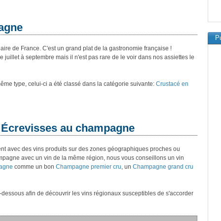
agne
Pu
ire de France. C'est un grand plat de la gastronomie française !
juillet à septembre mais il n'est pas rare de le voir dans nos assiettes le
 même type, celui-ci a été classé dans la catégorie suivante:
Crustacé en
/ Écrevisses au champagne
rdent avec des vins produits sur des zones géographiques proches ou
ampagne avec un vin de la même région, nous vous conseillons un vin
pagne
comme un bon
Champagne premier cru
, un
Champagne grand cru
ci-dessous afin de découvrir les vins régionaux susceptibles de s'accorder