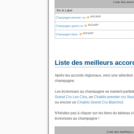
Liste des acco
Vin & Label
AOC/AOP
Champagne premier cru
AOC/AOP
Champagne grand cru
AOC/AOP
Champagne blanc
Liste des meilleurs acco
Après les accords régionaux, voici une sélection
champagne.
Les écrevisses au champagne se marient parfait
Grand Cru Les Clos
, un
Chablis premier cru Vau
ou encore un
Chablis Grand Cru Blanchot
.
N'hésitez pas à cliquer sur les liens du tableau c
écrevisses au champagne !
Liste des meilleurs