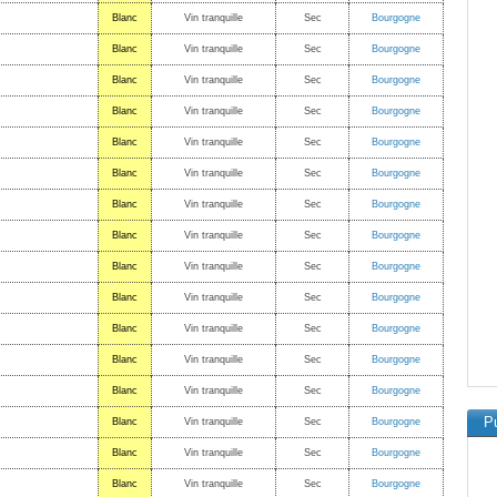
Blanc
Vin tranquille
Sec
Bourgogne
Blanc
Vin tranquille
Sec
Bourgogne
Blanc
Vin tranquille
Sec
Bourgogne
Blanc
Vin tranquille
Sec
Bourgogne
Blanc
Vin tranquille
Sec
Bourgogne
Blanc
Vin tranquille
Sec
Bourgogne
Blanc
Vin tranquille
Sec
Bourgogne
Blanc
Vin tranquille
Sec
Bourgogne
Blanc
Vin tranquille
Sec
Bourgogne
Blanc
Vin tranquille
Sec
Bourgogne
Blanc
Vin tranquille
Sec
Bourgogne
Blanc
Vin tranquille
Sec
Bourgogne
Blanc
Vin tranquille
Sec
Bourgogne
Pu
Blanc
Vin tranquille
Sec
Bourgogne
Blanc
Vin tranquille
Sec
Bourgogne
Blanc
Vin tranquille
Sec
Bourgogne