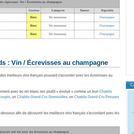
rds régionaux: Vin / Écrevisses au champagne
Couleur
Categorie
Saveur
Vignoble
Blanc
Vin mousseux
Champagne
Blanc
Vin mousseux
Champagne
Blanc
Vin mousseux
Champagne
rds : Vin / Écrevisses au champagne
 des meilleurs vins français pouvant s'accorder avec les écrevisses au
C
ement avec du vin blanc sec plutôt « évolué » comme un bon
Chablis
coupin
, un
Chablis Grand Cru Grenouilles
, un
Chablis Grand Cru Preuses
i-dessous afin de découvrir les meilleurs vins français s'accordant avec les
 accords met vin pour les écrevisses au champagne