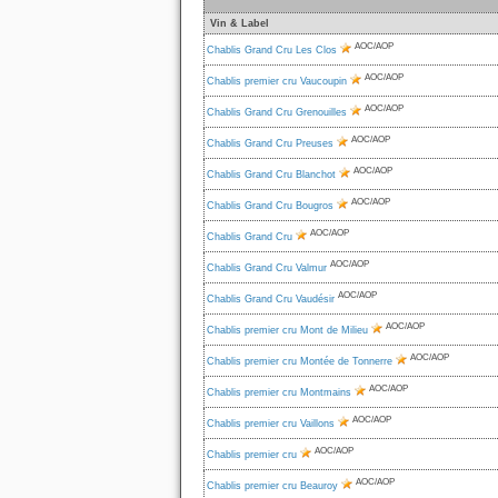
Vin & Label
AOC/AOP
Chablis Grand Cru Les Clos
AOC/AOP
Chablis premier cru Vaucoupin
AOC/AOP
Chablis Grand Cru Grenouilles
AOC/AOP
Chablis Grand Cru Preuses
AOC/AOP
Chablis Grand Cru Blanchot
AOC/AOP
Chablis Grand Cru Bougros
AOC/AOP
Chablis Grand Cru
AOC/AOP
Chablis Grand Cru Valmur
AOC/AOP
Chablis Grand Cru Vaudésir
AOC/AOP
Chablis premier cru Mont de Milieu
AOC/AOP
Chablis premier cru Montée de Tonnerre
AOC/AOP
Chablis premier cru Montmains
AOC/AOP
Chablis premier cru Vaillons
AOC/AOP
Chablis premier cru
AOC/AOP
Chablis premier cru Beauroy