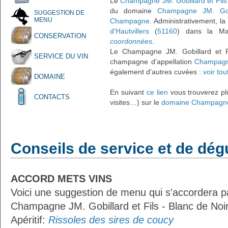
Le
Champagne JM. Gobillard et Fils 
du domaine
Champagne JM. Gobi
SUGGESTION DE
MENU
Champagne
. Administrativement, l
d'Hautvillers
(
51160
) dans la M
CONSERVATION
coordonnées
.
Le Champagne JM. Gobillard et Fi
SERVICE DU VIN
champagne d'appellation
Champagn
également d'autres cuvées :
voir to
DOMAINE
En suivant
ce lien
vous trouverez plu
CONTACTS
visites…) sur le
domaine Champagne J
Conseils de service et de dég
ACCORD METS VINS
Voici une suggestion de menu qui s'accordera p
Champagne JM. Gobillard et Fils - Blanc de Noirs
Apéritif:
Rissoles des sires de coucy