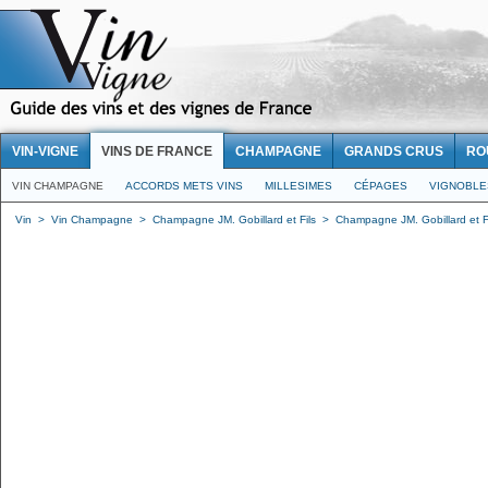
VIN-VIGNE
VINS DE FRANCE
CHAMPAGNE
GRANDS CRUS
RO
VIN CHAMPAGNE
ACCORDS METS VINS
MILLESIMES
CÉPAGES
VIGNOBLE
Vin
>
Vin Champagne
>
Champagne JM. Gobillard et Fils
>
Champagne JM. Gobillard et Fil