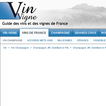
VIN-VIGNE
VINS DE FRANCE
CHAMPAGNE
GRANDS CRUS
RO
VIN CHAMPAGNE
ACCORDS METS VINS
MILLESIMES
CÉPAGES
VIGNOBLE
Vin
>
Vin Champagne
>
Champagne JM. Gobillard et Fils
>
Champagne JM. Gobillard et Fil