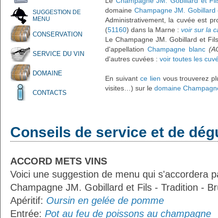
Le
Champagne JM. Gobillard et Fils 
domaine
Champagne JM. Gobillard e
SUGGESTION DE
MENU
Administrativement, la cuvée est pr
(
51160
) dans la Marne :
voir sur la c
CONSERVATION
Le Champagne JM. Gobillard et Fils
d'appellation
Champagne blanc
(A
SERVICE DU VIN
d'autres cuvées :
voir toutes les cuv
DOMAINE
En suivant
ce lien
vous trouverez plu
visites…) sur le
domaine Champagne J
CONTACTS
Conseils de service et de dég
ACCORD METS VINS
Voici une suggestion de menu qui s'accordera p
Champagne JM. Gobillard et Fils - Tradition - Br
Apéritif:
Oursin en gelée de pomme
Entrée:
Pot au feu de poissons au champagne