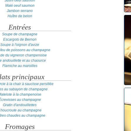
Sushi oeuf saumon
Maki oeuf saumon
Jambon serrano
Huître de belon
Entrées
Soupe de champagne
Escargots de Bernon
Soupe à l'oignon d'avize
 feu de poissons au champagne
ade du vigneron champenoise
te andouillette et au chaource
Flamiche au maroilles
lats principaux
cie à la chair à saucisse persillée
res au sabayon de champagne
atelote à la champenoise
Écrevisses au champagne
Gratin d'andouillettes
houcroute au champagne
tres chaudes au champagne
Fromages