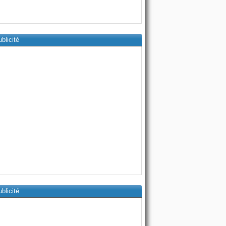
blicité
blicité