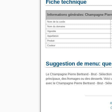
Fiche technique
Informations générales: Champagne Pierre
Nom de la cuvée
Nom du domaine
Vignoble
Appellation
Produit
Couleur
Suggestion de menu: que
Le Champagne Pierre Bertrand - Brut - Sélection p
principaux, des fromages ou des desserts. Voici
avec le Champagne Pierre Bertrand - Brut - Sélec
R
O