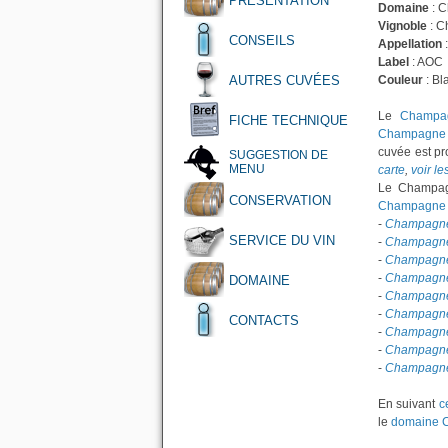
PRÉSENTATION
Domaine
: 
Vignoble
: C
CONSEILS
Appellation
Label
: AOC
AUTRES CUVÉES
Couleur
: Bl
Le
Champag
FICHE TECHNIQUE
Champagne 
cuvée est pr
SUGGESTION DE
MENU
carte
,
voir l
Le Champagn
CONSERVATION
Champagne 
-
Champagne 
SERVICE DU VIN
-
Champagne 
-
Champagne 
-
Champagne P
DOMAINE
-
Champagne P
-
Champagne P
CONTACTS
-
Champagne 
-
Champagne 
-
Champagne P
En suivant
c
le
domaine C