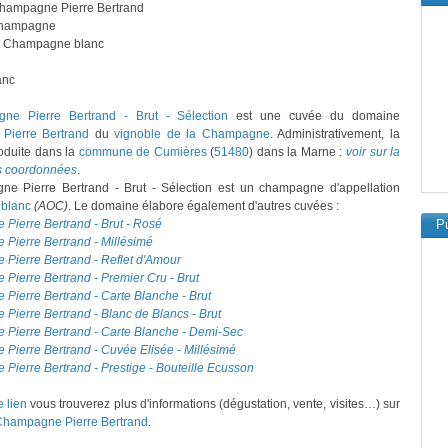
Champagne Pierre Bertrand
hampagne
: Champagne blanc
anc
ne Pierre Bertrand - Brut - Sélection
est une cuvée du domaine
Pierre Bertrand
du
vignoble de la Champagne
. Administrativement, la
oduite dans la
commune de Cumières
(
51480
) dans la Marne :
voir sur la
es coordonnées
.
e Pierre Bertrand - Brut - Sélection est un champagne d'appellation
blanc
(AOC)
. Le domaine élabore également d'autres cuvées :
Pierre Bertrand - Brut - Rosé
Pu
Pierre Bertrand - Millésimé
Pierre Bertrand - Reflet d'Amour
ierre Bertrand - Premier Cru - Brut
ierre Bertrand - Carte Blanche - Brut
ierre Bertrand - Blanc de Blancs - Brut
Pierre Bertrand - Carte Blanche - Demi-Sec
Pierre Bertrand - Cuvée Elisée - Millésimé
ierre Bertrand - Prestige - Bouteille Ecusson
e lien
vous trouverez plus d'informations (dégustation, vente, visites…) sur
hampagne Pierre Bertrand
.