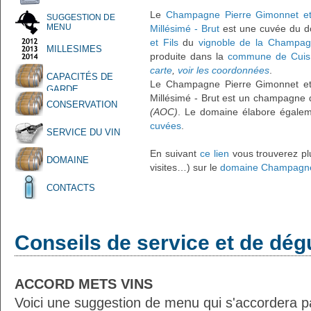
Le
Champagne Pierre Gimonnet et 
SUGGESTION DE
MENU
Millésimé - Brut
est une cuvée du 
et Fils
du
vignoble de la Champa
MILLESIMES
produite dans la
commune de Cuis
carte
,
voir les coordonnées
.
CAPACITÉS DE
Le Champagne Pierre Gimonnet et 
GARDE
Millésimé - Brut est un champagne 
CONSERVATION
(AOC)
. Le domaine élabore égalem
cuvées
.
SERVICE DU VIN
En suivant
ce lien
vous trouverez plu
DOMAINE
visites…) sur le
domaine Champagne 
CONTACTS
Conseils de service et de dég
ACCORD METS VINS
Voici une suggestion de menu qui s'accordera p