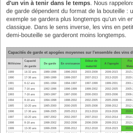
d'un vin à tenir dans le temps
. Nous rappelons
de garde dépendent du format de la bouteille :
exemple se gardera plus longtemps qu'un vin en 
classique. Dans le sens inverse, les vins en pe
demi-bouteille se garderont moins longtemps.
Capacités de garde et apogées moyennes sur l'ensemble des vins 
Capacité
Début de
Fin
Millésime
De garde
En croissance
A l'apogée
de garde
maturité
Matu
1989
14-32 ans
1989-1996
1996-2003
2003-2009
2009-2015
2015-
1990
17-36 ans
1990-1999
1999-2007
2007-2013
2013-2020
2020-
1991
6-12 ans
1991-1994
1994-1997
1997-1999
1999-2001
2001-
1992
7-16 ans
1992-1996
1996-1999
1999-2002
2002-2005
2005-
1993
7-16 ans
1993-1997
1997-2000
2000-2003
2003-2006
2006-
1994
8-18 ans
1994-1998
1998-2002
2002-2005
2005-2009
2009-
1995
10-20 ans
1995-2000
2000-2005
2005-2008
2008-2012
2012-
1996
17-36 ans
1996-2005
2005-2013
2013-2019
2019-2026
2026-
1997
10-20 ans
1997-2002
2002-2007
2007-2010
2010-2014
2014-
1998
8-18 ans
1998-2002
2002-2006
2006-2009
2009-2013
2013-
1999
13-30 ans
1999-2006
2006-2012
2012-2018
2018-2023
2023-