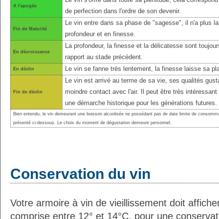
Le vin s'offre dans toute sa plénitude, cela correspond 
A l'apogée
de perfection dans l'ordre de son devenir.
Le vin entre dans sa phase de "sagesse", il n'a plus l
Fin de Maturité
profondeur et en finesse.
La profondeur, la finesse et la délicatesse sont toujo
En décroissance
rapport au stade précédent.
Le vin se fanne très lentement, la finesse laisse sa pl
En déclin
Le vin est arrivé au terme de sa vie, ses qualités gust
moindre contact avec l'air. Il peut être très intéressant
Fin de déclin
une démarche historique pour les générations futures.
Bien entendu, le vin demeurant une boisson alcoolisée ne possédant pas de date limite de consomma
présenté ci-dessous. Le choix du moment de dégustation demeure personnel.
Conservation du vin
Votre armoire à vin de vieillissement doit affic
comprise entre 12° et 14°C, pour une conservati