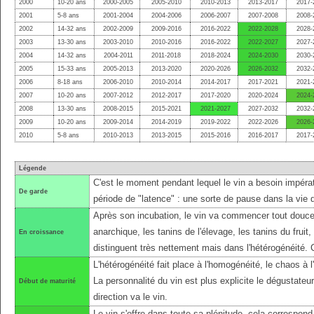
2000
10-20 ans
2000-2005
2005-2010
2010-2013
2013-2017
2017-
2001
5-8 ans
2001-2004
2004-2006
2006-2007
2007-2008
2008-
2002
14-32 ans
2002-2009
2009-2016
2016-2022
2022-2028
2028-
2003
13-30 ans
2003-2010
2010-2016
2016-2022
2022-2027
2027-
2004
14-32 ans
2004-2011
2011-2018
2018-2024
2024-2030
2030-
2005
15-33 ans
2005-2013
2013-2020
2020-2026
2026-2032
2032-
2006
8-18 ans
2006-2010
2010-2014
2014-2017
2017-2021
2021-
2007
10-20 ans
2007-2012
2012-2017
2017-2020
2020-2024
2024-
2008
13-30 ans
2008-2015
2015-2021
2021-2027
2027-2032
2032-
2009
10-20 ans
2009-2014
2014-2019
2019-2022
2022-2026
2026-
2010
5-8 ans
2010-2013
2013-2015
2015-2016
2016-2017
2017-
Légende
C'est le moment pendant lequel le vin a besoin impérat
De garde
période de "latence" : une sorte de pause dans la vie 
Après son incubation, le vin va commencer tout douce
anarchique, les tanins de l'élevage, les tanins du fruit
En croissance
distinguent très nettement mais dans l'hétérogénéité.
L'hétérogénéité fait place à l'homogénéité, le chaos à l'
La personnalité du vin est plus explicite le dégustateu
Début de maturité
direction va le vin.