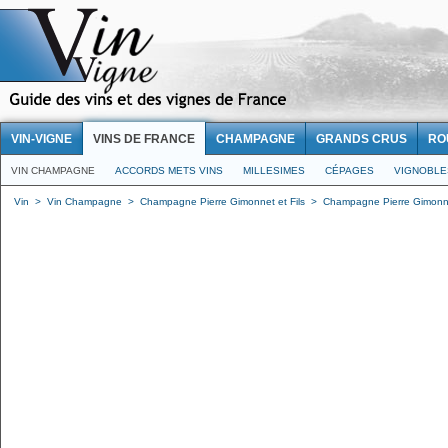
VIN-VIGNE
VINS DE FRANCE
CHAMPAGNE
GRANDS CRUS
RO
VIN CHAMPAGNE
ACCORDS METS VINS
MILLESIMES
CÉPAGES
VIGNOBLE
Vin
>
Vin Champagne
>
Champagne Pierre Gimonnet et Fils
>
Champagne Pierre Gimonnet 