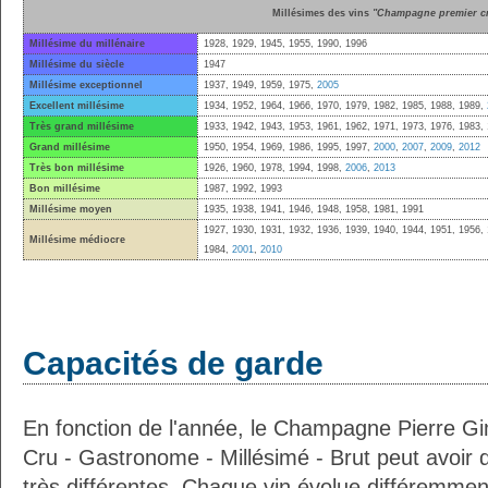
Millésimes des vins
"Champagne premier c
Millésime du millénaire
1928, 1929, 1945, 1955, 1990, 1996
Millésime du siècle
1947
Millésime exceptionnel
1937, 1949, 1959, 1975,
2005
Excellent millésime
1934, 1952, 1964, 1966, 1970, 1979, 1982, 1985, 1988, 1989,
Très grand millésime
1933, 1942, 1943, 1953, 1961, 1962, 1971, 1973, 1976, 1983,
Grand millésime
1950, 1954, 1969, 1986, 1995, 1997,
2000
,
2007
,
2009
,
2012
Très bon millésime
1926, 1960, 1978, 1994, 1998,
2006
,
2013
Bon millésime
1987, 1992, 1993
Millésime moyen
1935, 1938, 1941, 1946, 1948, 1958, 1981, 1991
1927, 1930, 1931, 1932, 1936, 1939, 1940, 1944, 1951, 1956, 
Millésime médiocre
1984,
2001
,
2010
Capacités de garde
En fonction de l'année, le Champagne Pierre Gi
Cru - Gastronome - Millésimé - Brut peut avoir 
très différentes. Chaque vin évolue différemment