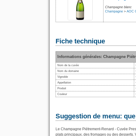
Champagne blanc
Champagne
>
AOC 
Fiche technique
Informations générales: Champagne Piétr
Nom de la cuvée
Nom du domaine
Vignoble
Appellation
Produit
Couleur
Suggestion de menu: que
Le Champagne Piétrement-Renard - Cuvée Prestige
plats principaux, des fromages ou des desserts. 