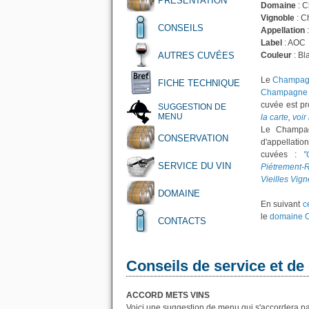
PRÉSENTATION
Domaine
: 
Vignoble
: C
CONSEILS
Appellation
Label
: AOC
AUTRES CUVÉES
Couleur
: Bl
Le
Champagn
FICHE TECHNIQUE
Champagne 
cuvée est pr
SUGGESTION DE
MENU
la carte
,
voir
Le Champag
CONSERVATION
d'appellati
cuvées :
"
SERVICE DU VIN
Piétrement-
Vieilles Vign
DOMAINE
En suivant
c
le
domaine 
CONTACTS
Conseils de service et de
ACCORD METS VINS
Voici une suggestion de menu qui s'accordera p