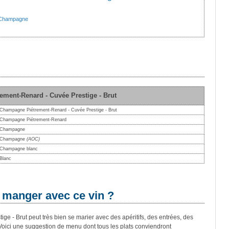
Champagne
ement-Renard - Cuvée Prestige - Brut
Champagne Piétrement-Renard - Cuvée Prestige - Brut
Champagne Piétrement-Renard
Champagne
Champagne
(AOC)
Champagne blanc
Blanc
 manger avec ce vin ?
 - Brut peut très bien se marier avec des apéritifs, des entrées, des
Voici une suggestion de menu dont tous les plats conviendront