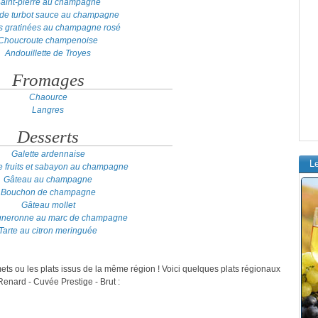
aint-pierre au champagne
s de turbot sauce au champagne
es gratinées au champagne rosé
Choucroute champenoise
Andouillette de Troyes
Fromages
Chaource
Langres
Desserts
Galette ardennaise
L
e fruits et sabayon au champagne
Gâteau au champagne
Bouchon de champagne
Gâteau mollet
igneronne au marc de champagne
Tarte au citron meringuée
mets ou les plats issus de la même région ! Voici quelques plats régionaux
nard - Cuvée Prestige - Brut :