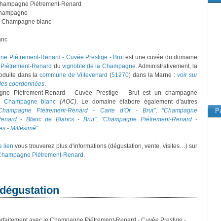
Champagne Piétrement-Renard
hampagne
: Champagne blanc
anc
e Piétrement-Renard - Cuvée Prestige - Brut
est une cuvée du domaine
Piétrement-Renard
du
vignoble de la Champagne
. Administrativement, la
oduite dans la
commune de Villevenard
(
51270
) dans la Marne :
voir sur
 les coordonnées
.
ne Piétrement-Renard - Cuvée Prestige - Brut est un champagne
on
Champagne blanc
(AOC)
. Le domaine élabore également d'autres
Champagne Piétrement-Renard - Carte d'Or - Brut"
,
"Champagne
Pu
Renard - Blanc de Blancs - Brut"
,
"Champagne Piétrement-Renard -
es - Millésimé"
e lien
vous trouverez plus d'informations (dégustation, vente, visites…) sur
Champagne Piétrement-Renard
.
 dégustation
arfaitement avec le Champagne Piétrement-Renard - Cuvée Prestige -