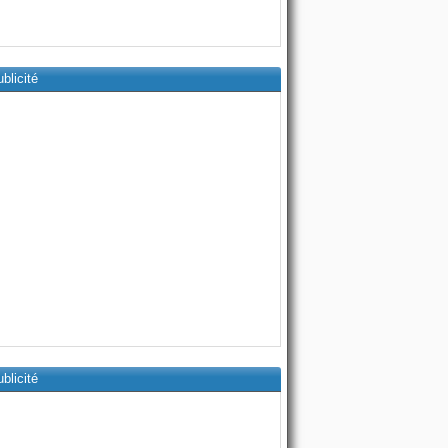
blicité
blicité