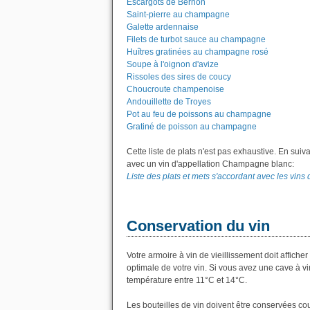
Escargots de Bernon
Saint-pierre au champagne
Galette ardennaise
Filets de turbot sauce au champagne
Huîtres gratinées au champagne rosé
Soupe à l'oignon d'avize
Rissoles des sires de coucy
Choucroute champenoise
Andouillette de Troyes
Pot au feu de poissons au champagne
Gratiné de poisson au champagne
Cette liste de plats n'est pas exhaustive. En suiv
avec un vin d'appellation Champagne blanc:
Liste des plats et mets s'accordant avec les vin
Conservation du vin
Votre armoire à vin de vieillissement doit affic
optimale de votre vin. Si vous avez une cave à vi
température entre 11°C et 14°C.
Les bouteilles de vin doivent être conservées co