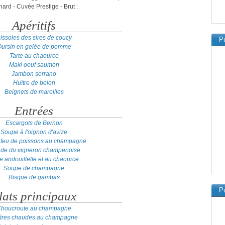
rd - Cuvée Prestige - Brut :
Apéritifs
issoles des sires de coucy
Pu
ursin en gelée de pomme
Tarte au chaource
Maki oeuf saumon
Jambon serrano
Huître de belon
Beignets de maroilles
Entrées
Escargots de Bernon
Soupe à l'oignon d'avize
 feu de poissons au champagne
ade du vigneron champenoise
te andouillette et au chaource
Soupe de champagne
Bisque de gambas
Pu
lats principaux
houcroute au champagne
tres chaudes au champagne