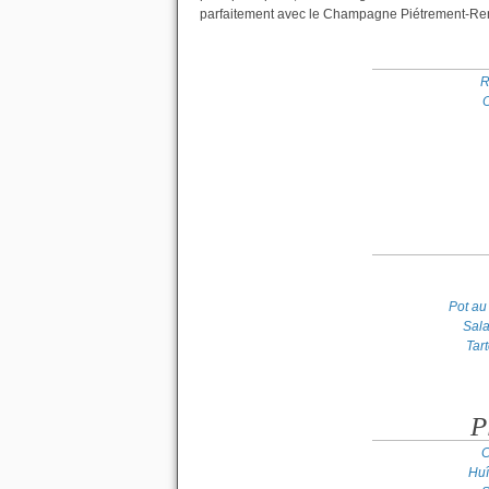
parfaitement avec le Champagne Piétrement-Rena
R
O
Pot au
Sal
Tar
P
C
Huî