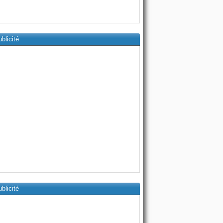
blicité
blicité