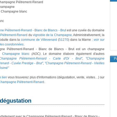
Champagne Piétrement-Renard
hampagne
: Champagne blanc
anc
 Piétrement-Renard - Blanc de Blancs - Brut
est une cuvée du domaine
Piétrement-Renard
du
vignoble de la Champagne
. Administrativement, la
oduite dans la
commune de Villevenard
(
51270
) dans la Marne :
voir sur
 les coordonnées
.
ne Piétrement-Renard - Blanc de Blancs - Brut est un champagne
on
Champagne blanc
(AOC)
. Le domaine élabore également d'autres
Champagne Piétrement-Renard - Carte d'Or - Brut"
,
"Champagne
Pu
enard - Cuvée Prestige - Brut"
,
"Champagne Piétrement-Renard - Vieilles
lésimé"
e lien
vous trouverez plus d'informations (dégustation, vente, visites…) sur
Champagne Piétrement-Renard
.
 dégustation
arfaitement avec le Champagne Piétrement-Renard - Blanc de Blancs -