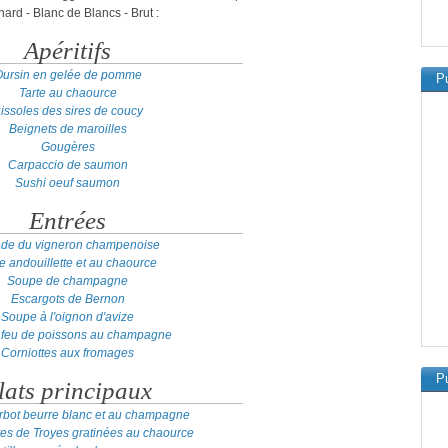
rd - Blanc de Blancs - Brut :
Apéritifs
ursin en gelée de pomme
Pu
Tarte au chaource
issoles des sires de coucy
Beignets de maroilles
Gougères
Carpaccio de saumon
Sushi oeuf saumon
Entrées
ade du vigneron champenoise
te andouillette et au chaource
Soupe de champagne
Escargots de Bernon
Soupe à l'oignon d'avize
 feu de poissons au champagne
Corniottes aux fromages
Pu
lats principaux
turbot beurre blanc et au champagne
tes de Troyes gratinées au chaource