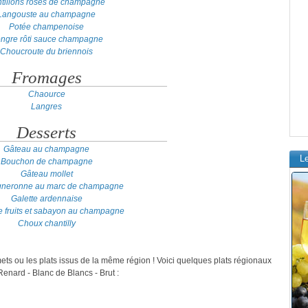
tillons rosés de champagne
Langouste au champagne
Potée champenoise
ngre rôti sauce champagne
Choucroute du briennois
Fromages
Chaource
Langres
Desserts
Gâteau au champagne
L
Bouchon de champagne
Gâteau mollet
igneronne au marc de champagne
Galette ardennaise
e fruits et sabayon au champagne
Choux chantilly
mets ou les plats issus de la même région ! Voici quelques plats régionaux
nard - Blanc de Blancs - Brut :