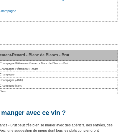
Champagne
ement-Renard - Blanc de Blancs - Brut
Champagne Piétrement-Renard - Blanc de Blancs - Brut
Champagne Piétrement-Renard
Champagne
Champagne
(AOC)
Champagne blanc
Blanc
 manger avec ce vin ?
s - Brut peut très bien se marier avec des apéritifs, des entrées, des
Voici une suggestion de menu dont tous les plats conviendront