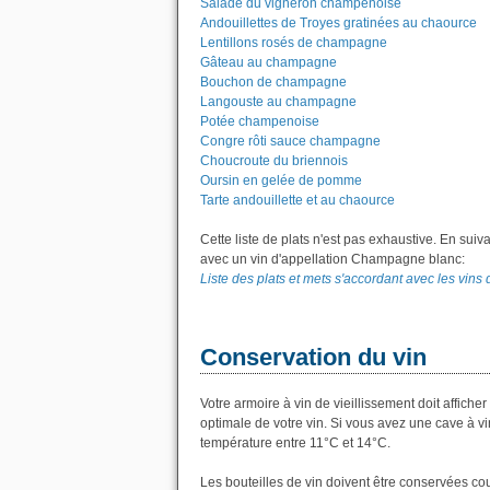
Salade du vigneron champenoise
Andouillettes de Troyes gratinées au chaource
Lentillons rosés de champagne
Gâteau au champagne
Bouchon de champagne
Langouste au champagne
Potée champenoise
Congre rôti sauce champagne
Choucroute du briennois
Oursin en gelée de pomme
Tarte andouillette et au chaource
Cette liste de plats n'est pas exhaustive. En suiv
avec un vin d'appellation Champagne blanc:
Liste des plats et mets s'accordant avec les vin
Conservation du vin
Votre armoire à vin de vieillissement doit affic
optimale de votre vin. Si vous avez une cave à vi
température entre 11°C et 14°C.
Les bouteilles de vin doivent être conservées co