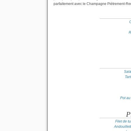
parfaitement avec le Champagne Piétrement-Rena
O
R
Sal
Tar
Pot au
P
Filet de 
Andouillet