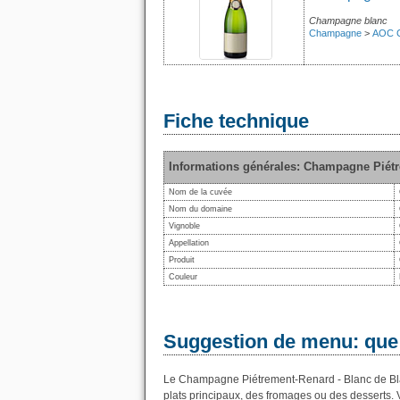
Champagne blanc
Champagne
>
AOC 
Fiche technique
Informations générales: Champagne Piétr
Nom de la cuvée
Nom du domaine
Vignoble
Appellation
Produit
Couleur
Suggestion de menu: que
Le Champagne Piétrement-Renard - Blanc de Blanc
plats principaux, des fromages ou des desserts. 