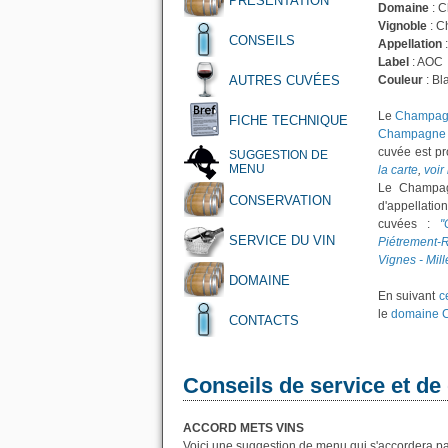
PRÉSENTATION
Domaine
: 
Vignoble
: C
CONSEILS
Appellation
Label
: AOC
AUTRES CUVÉES
Couleur
: Bl
Le
Champagne
FICHE TECHNIQUE
Champagne 
cuvée est pr
SUGGESTION DE
MENU
la carte
,
voir
Le Champag
CONSERVATION
d'appellati
cuvées :
"
SERVICE DU VIN
Piétrement-R
Vignes - Mil
DOMAINE
En suivant
c
le
domaine 
CONTACTS
Conseils de service et de
ACCORD METS VINS
Voici une suggestion de menu qui s'accordera p