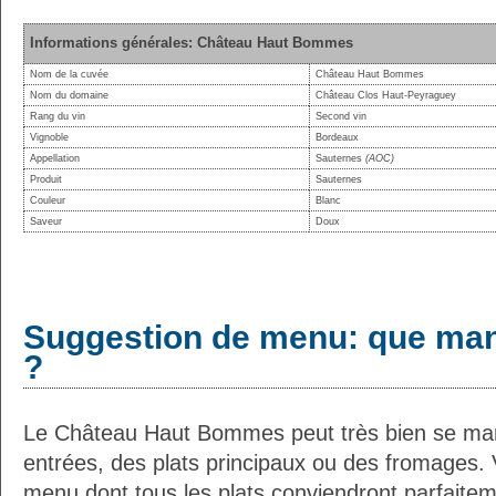
Informations générales: Château Haut Bommes
Nom de la cuvée
Château Haut Bommes
Nom du domaine
Château Clos Haut-Peyraguey
Rang du vin
Second vin
Vignoble
Bordeaux
Appellation
Sauternes
(AOC)
Produit
Sauternes
Couleur
Blanc
Saveur
Doux
Suggestion de menu: que man
?
Le Château Haut Bommes peut très bien se mari
entrées, des plats principaux ou des fromages. 
menu dont tous les plats conviendront parfaite