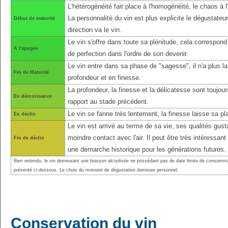
L'hétérogénéité fait place à l'homogénéité, le chaos à l'
La personnalité du vin est plus explicite le dégustateu
Début de maturité
direction va le vin.
Le vin s'offre dans toute sa plénitude, cela correspond 
A l'apogée
de perfection dans l'ordre de son devenir.
Le vin entre dans sa phase de "sagesse", il n'a plus l
Fin de Maturité
profondeur et en finesse.
La profondeur, la finesse et la délicatesse sont toujo
En décroissance
rapport au stade précédent.
Le vin se fanne très lentement, la finesse laisse sa pl
En déclin
Le vin est arrivé au terme de sa vie, ses qualités gust
moindre contact avec l'air. Il peut être très intéressant
Fin de déclin
une démarche historique pour les générations futures.
Bien entendu, le vin demeurant une boisson alcoolisée ne possédant pas de date limite de consomma
présenté ci-dessous. Le choix du moment de dégustation demeure personnel.
Conservation du vin