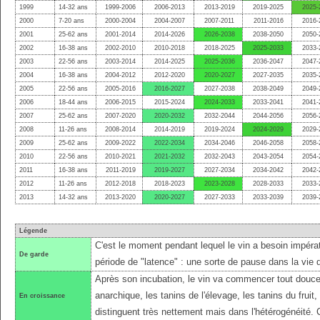
1999
14-32 ans
1999-2006
2006-2013
2013-2019
2019-2025
2025-
2000
7-20 ans
2000-2004
2004-2007
2007-2011
2011-2016
2016-
2001
25-62 ans
2001-2014
2014-2026
2026-2038
2038-2050
2050-
2002
16-38 ans
2002-2010
2010-2018
2018-2025
2025-2033
2033-
2003
22-56 ans
2003-2014
2014-2025
2025-2036
2036-2047
2047-
2004
16-38 ans
2004-2012
2012-2020
2020-2027
2027-2035
2035-
2005
22-56 ans
2005-2016
2016-2027
2027-2038
2038-2049
2049-
2006
18-44 ans
2006-2015
2015-2024
2024-2033
2033-2041
2041-
2007
25-62 ans
2007-2020
2020-2032
2032-2044
2044-2056
2056-
2008
11-26 ans
2008-2014
2014-2019
2019-2024
2024-2029
2029-
2009
25-62 ans
2009-2022
2022-2034
2034-2046
2046-2058
2058-
2010
22-56 ans
2010-2021
2021-2032
2032-2043
2043-2054
2054-
2011
16-38 ans
2011-2019
2019-2027
2027-2034
2034-2042
2042-
2012
11-26 ans
2012-2018
2018-2023
2023-2028
2028-2033
2033-
2013
14-32 ans
2013-2020
2020-2027
2027-2033
2033-2039
2039-
Légende
C'est le moment pendant lequel le vin a besoin impérat
De garde
période de "latence" : une sorte de pause dans la vie 
Après son incubation, le vin va commencer tout douce
anarchique, les tanins de l'élevage, les tanins du fruit
En croissance
distinguent très nettement mais dans l'hétérogénéité.