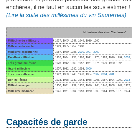
enchères, il ne faut en aucun les sous estimer !
(Lire la suite des millésimes du vin Sauternes)
Millésimes des vins
"Sauternes"
Millésime du millénaire
1937, 1945, 1947, 1949, 1989, 1990
Millésime du siècle
1929, 1955, 1959, 1988
Millésime exceptionnel
1967, 1970, 1986,
2001
,
2007
,
2009
Excellent millésime
1926, 1934, 1953, 1962, 1971, 1976, 1983, 1996, 1997,
2003
,
Très grand millésime
1928, 1942, 1950, 1952, 1961, 1975, 1979, 1980, 1995
Grand millésime
1957, 1982, 1985, 1998,
2006
Très bon millésime
1927, 1939, 1948, 1978, 1984,
2002
,
2004
,
2011
Bon millésime
1933, 1938, 1940, 1943, 1958, 1966, 1987, 1994, 1999,
2013
Millésime moyen
1930, 1931, 1932, 1935, 1936, 1944, 1946, 1968, 1969, 1972,
Millésime médiocre
1941, 1951, 1954, 1956, 1960, 1963, 1964, 1965, 1973, 1974,
Capacités de garde