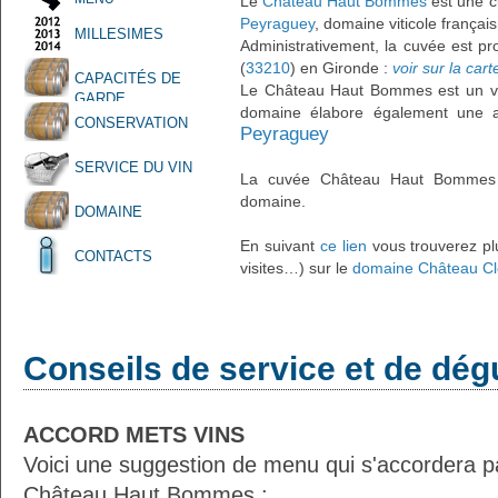
Le
Château Haut Bommes
est une 
Peyraguey
, domaine viticole françai
MILLESIMES
Administrativement, la cuvée est pr
(
33210
) en Gironde :
voir sur la cart
CAPACITÉS DE
Le Château Haut Bommes est un vi
GARDE
domaine élabore également une 
CONSERVATION
Peyraguey
SERVICE DU VIN
La cuvée Château Haut Bommes e
domaine.
DOMAINE
En suivant
ce lien
vous trouverez plu
CONTACTS
visites…) sur le
domaine Château Cl
Conseils de service et de dég
ACCORD METS VINS
Voici une suggestion de menu qui s'accordera p
Château Haut Bommes :