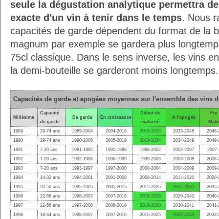
seule la dégustation analytique permettra de
exacte d'un vin à tenir dans le temps
. Nous r
capacités de garde dépendent du format de la bo
magnum par exemple se gardera plus longtemps 
75cl classique. Dans le sens inverse, les vins 
la demi-bouteille se garderont moins longtemps.
Capacités de garde et apogées moyennes sur l'ensemble des vins 
Capacité
Début de
Fin
Millésime
De garde
En croissance
A l'apogée
de garde
maturité
Matu
1989
29-74 ans
1989-2004
2004-2018
2018-2033
2033-2048
2048-
1990
29-74 ans
1990-2005
2005-2019
2019-2034
2034-2049
2049-
1991
7-20 ans
1991-1995
1995-1998
1998-2002
2002-2007
2007-
1992
7-20 ans
1992-1996
1996-1999
1999-2003
2003-2008
2008-
1993
7-20 ans
1993-1997
1997-2000
2000-2004
2004-2009
2009-
1994
14-32 ans
1994-2001
2001-2008
2008-2014
2014-2020
2020-
1995
20-50 ans
1995-2005
2005-2015
2015-2025
2025-2035
2035-
1996
22-56 ans
1996-2007
2007-2018
2018-2029
2029-2040
2040-
1997
22-56 ans
1997-2008
2008-2019
2019-2030
2030-2041
2041-
1998
18-44 ans
1998-2007
2007-2016
2016-2025
2025-2033
2033-