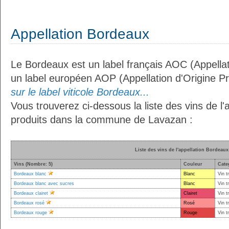
Appellation Bordeaux
Le Bordeaux est un label français AOC (Appellat
un label européen AOP (Appellation d'Origine P
sur le label viticole Bordeaux...
Vous trouverez ci-dessous la liste des vins de l
produits dans la commune de Lavazan :
Liste des vins de l'appellation Bordeaux
Vins (Nombre: 5)
Couleur
Cate
Bordeaux blanc
Blanc
Vin t
Bordeaux blanc avec sucres
Blanc
Vin t
Bordeaux clairet
Clairet
Vin t
Bordeaux rosé
Rosé
Vin t
Bordeaux rouge
Rouge
Vin t