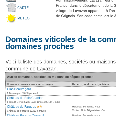
Administrativement, Lavazan est un p
France, dans le département de la Gi
CARTE
village de Lavazan appartient à l'a
de Grignols. Son code postal est le 
METEO
Domaines viticoles de la com
domaines proches
Voici la liste des domaines, sociétés ou maison
commune de Lavazan.
Autres domaines, sociétés ou maisons de négoce proches
Domaines, sociétés, maisons de négoce
Horaires, visites et dégustation
Clos Beauregard
1 Beauregard 33500 pomerol
Château du Bois Chantant
1 lieu dit le Pin 33230 Saint-Christophe-de-Double
Château de Fargues
Horaires: Sur rendez-vous
Visites: Oui - Dégustation: Oui
Château de Fargues 33210 Fargues
Château Paradis Casseuil
Horaires: Sur rendez-vous