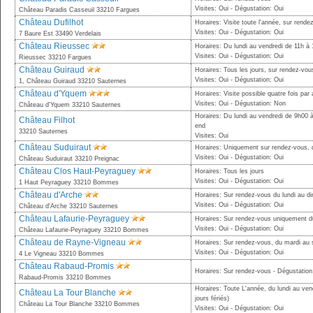
Visites: Oui - Dégustation: Oui
Château Paradis Casseuil 33210 Fargues
Château Dufilhot
Horaires: Visite toute l'année, sur rende
Visites: Oui - Dégustation: Oui
7 Baure Est 33490 Verdelais
Château Rieussec
Horaires: Du lundi au vendredi de 11h à
Visites: Oui - Dégustation: Oui
Rieussec 33210 Fargues
Château Guiraud
Horaires: Tous les jours, sur rendez-vo
Visites: Oui - Dégustation: Oui
1, Château Guiraud 33210 Sauternes
Château d'Yquem
Horaires: Visite possible quatre fois par
Visites: Oui - Dégustation: Non
Château d'Yquem 33210 Sauternes
Horaires: Du lundi au vendredi de 9h00 
Château Filhot
end
33210 Sauternes
Visites: Oui
Château Suduiraut
Horaires: Uniquement sur rendez-vous, d
Visites: Oui - Dégustation: Oui
Château Suduiraut 33210 Preignac
Château Clos Haut-Peyraguey
Horaires: Tous les jours
Visites: Oui - Dégustation: Oui
1 Haut Peyraguey 33210 Bommes
Château d'Arche
Horaires: Sur rendez-vous du lundi au 
Visites: Oui - Dégustation: Oui
Château d'Arche 33210 Sauternes
Château Lafaurie-Peyraguey
Horaires: Sur rendez-vous uniquement du
Visites: Oui - Dégustation: Oui
Château Lafaurie-Peyraguey 33210 Bommes
Château de Rayne-Vigneau
Horaires: Sur rendez-vous, du mardi au
Visites: Oui - Dégustation: Oui
4 Le Vigneau 33210 Bommes
Château Rabaud-Promis
Horaires: Sur rendez-vous - Dégustation
Rabaud-Promis 33210 Bommes
Horaires: Toute L'année, du lundi au ve
Château La Tour Blanche
jours fériés)
Château La Tour Blanche 33210 Bommes
Visites: Oui - Dégustation: Oui