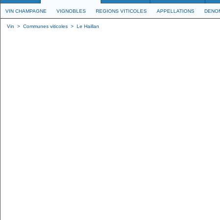
VIN CHAMPAGNE
VIGNOBLES
REGIONS VITICOLES
APPELLATIONS
DENO
Vin
>
Communes viticoles
>
Le Haillan