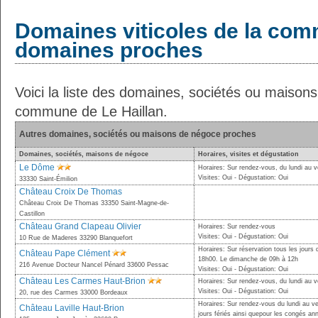
Domaines viticoles de la com
domaines proches
Voici la liste des domaines, sociétés ou maison
commune de Le Haillan.
Autres domaines, sociétés ou maisons de négoce proches
Domaines, sociétés, maisons de négoce
Horaires, visites et dégustation
Le Dôme
Horaires: Sur rendez-vous, du lundi au 
Visites: Oui - Dégustation: Oui
33330 Saint-Émilion
Château Croix De Thomas
Château Croix De Thomas 33350 Saint-Magne-de-
Castillon
Château Grand Clapeau Olivier
Horaires: Sur rendez-vous
Visites: Oui - Dégustation: Oui
10 Rue de Maderes 33290 Blanquefort
Horaires: Sur réservation tous les jours
Château Pape Clément
18h00. Le dimanche de 09h à 12h
216 Avenue Docteur Nancel Pénard 33600 Pessac
Visites: Oui - Dégustation: Oui
Château Les Carmes Haut-Brion
Horaires: Sur rendez-vous, du lundi au v
Visites: Oui - Dégustation: Oui
20, rue des Carmes 33000 Bordeaux
Horaires: Sur rendez-vous du lundi au ve
Château Laville Haut-Brion
jours fériés ainsi quepour les congés ann