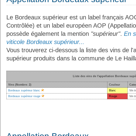
Le Bordeaux supérieur est un label français AOC
Contrôlée) et un label européen AOP (Appellation
possède également la mention
"supérieur"
.
En s
viticole Bordeaux supérieur...
Vous trouverez ci-dessous la liste des vins de l
supérieur produits dans la commune de Le Haill
Liste des vins de l'appellation Bordeaux supé
Vins (Nombre: 2)
Couleur
Cate
Bordeaux supérieur blanc
Blanc
Vin t
Bordeaux supérieur rouge
Rouge
Vin t