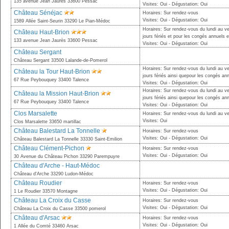
135 avenue Jean Jaurès 33600 Pessac
Visites: Oui - Dégustation: Oui
Château Sénéjac
Horaires: Sur rendez-vous
Visites: Oui - Dégustation: Oui
1589 Allée Saint-Seurin 33290 Le Pian-Médoc
Horaires: Sur rendez-vous du lundi au ve
Château Haut-Brion
jours fériés et pour les congés annuels en
133 avenue Jean Jaurès 33600 Pessac
Visites: Oui - Dégustation: Oui
Château Sergant
Château Sergant 33500 Lalande-de-Pomerol
Horaires: Sur rendez-vous du lundi au ve
Château la Tour Haut-Brion
jours fériés ainsi quepour les congés ann
67 Rue Peybouquey 33400 Talence
Visites: Oui - Dégustation: Oui
Horaires: Sur rendez-vous du lundi au ve
Château la Mission Haut-Brion
jours fériés ainsi quepour les congés ann
67 Rue Peybouquey 33400 Talence
Visites: Oui - Dégustation: Oui
Clos Marsalette
Horaires: Sur rendez-vous du lundi au v
Visites: Oui
Clos Marsalette 33650 martillac
Château Balestard La Tonnelle
Horaires: Sur rendez-vous
Visites: Oui - Dégustation: Oui
Château Balestard La Tonnelle 33330 Saint-Emilion
Château Clément-Pichon
Horaires: Sur rendez-vous
Visites: Oui - Dégustation: Oui
30 Avenue du Château Pichon 33290 Parempuyre
Château d'Arche - Haut-Médoc
Château d'Arche 33290 Ludon-Médoc
Château Roudier
Horaires: Sur rendez-vous
Visites: Oui - Dégustation: Oui
1 Le Roudier 33570 Montagne
Château La Croix du Casse
Horaires: Sur rendez-vous
Visites: Oui - Dégustation: Oui
Château La Croix du Casse 33500 pomerol
Château d'Arsac
Horaires: Sur rendez-vous
Visites: Oui - Dégustation: Oui
1 Allée du Comté 33460 Arsac