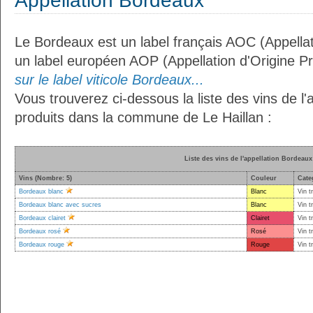
Appellation Bordeaux
Le Bordeaux est un label français AOC (Appellat
un label européen AOP (Appellation d'Origine P
sur le label viticole Bordeaux...
Vous trouverez ci-dessous la liste des vins de l
produits dans la commune de Le Haillan :
Liste des vins de l'appellation Bordeaux
Vins (Nombre: 5)
Couleur
Cate
Bordeaux blanc
Blanc
Vin t
Bordeaux blanc avec sucres
Blanc
Vin t
Bordeaux clairet
Clairet
Vin t
Bordeaux rosé
Rosé
Vin t
Bordeaux rouge
Rouge
Vin t